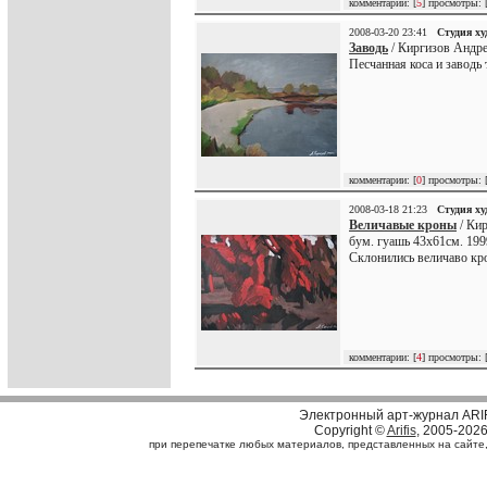
комментарии: [
5
] просмотры: 
2008-03-20 23:41
Студия х
Заводь
/ Киргизов Андре
Песчанная коса и заводь 
комментарии: [
0
] просмотры: 
2008-03-18 21:23
Студия х
Величавые кроны
/ Кир
бум. гуашь 43х61см. 19
Склонились величаво кро
комментарии: [
4
] просмотры: 
Электронный арт-журнал ARI
Copyright ©
Arifis
, 2005-202
при перепечатке любых материалов, представленных на сайте, с