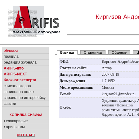
Киргизов Андр
обложка
Визитка
Статистика
Общение
Ц
правила
ФИО:
Киргизов Андрей Васи
редакция журнала
Статус на сайте:
Автор
ARIFIS-info
ARIFIS-NEXT
Дата регистрации:
2007-09-19
блокнот эксперта
День рождения:
1.7.1952
список авторов
Место проживания:
Москва
записки на полях
E-mail:
kirgizov21@yandex.ru
справка по интерфейсу
Художник-архитектор А
ссылки
течения «Новейший
О себе:
романтизм», автор герб
Лауреат премии А. П. Ч
КОПИЛКА СИЗИФА
• словарифис
• арифизмы
ФОТО-АРТ