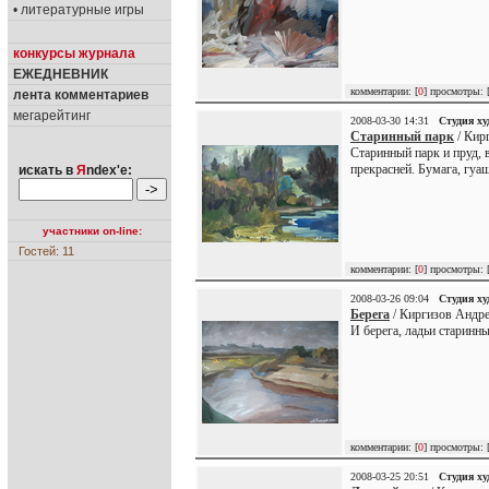
• литературные игры
конкурсы журнала
ЕЖЕДНЕВНИК
комментарии: [
0
] просмотры: 
лента комментариев
мегарейтинг
2008-03-30 14:31
Студия х
Старинный парк
/ Кир
Старинный парк и пруд, 
прекрасней. Бумага, гуаш
искать в
Я
ndex'е:
участники on-line:
Гостей: 11
комментарии: [
0
] просмотры: 
2008-03-26 09:04
Студия х
Берега
/ Киргизов Андре
И берега, ладьи старинны
комментарии: [
0
] просмотры: 
2008-03-25 20:51
Студия х