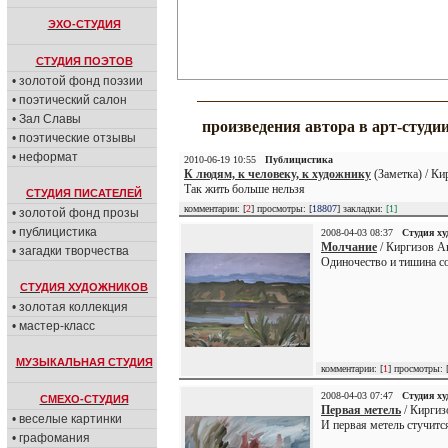
ЭХО-СТУДИЯ
СТУДИЯ ПОЭТОВ
• золотой фонд поэзии
• поэтический салон
• Зал Славы
произведения автора в арт-студи
• поэтические отзывы
• неформат
2010-06-19 10:55
Публицистика
К людям, к человеку, к художнику
(Заметка) / Ки
Так жить больше нельзя
СТУДИЯ ПИСАТЕЛЕЙ
комментарии: [
2
] просмотры: [
18807
] закладки:
[1]
• золотой фонд прозы
• публицистика
2008-04-03 08:37
Студия х
Молчание
/ Киргизов А
• загадки творчества
Одиночество и тишина со
СТУДИЯ ХУДОЖНИКОВ
• золотая коллекция
• мастер-класс
МУЗЫКАЛЬНАЯ СТУДИЯ
комментарии: [
1
] просмотры: 
2008-04-03 07:47
Студия х
СМЕХО-СТУДИЯ
Первая метель
/ Киргиз
• веселые картинки
И первая метель стучитс
• графомания