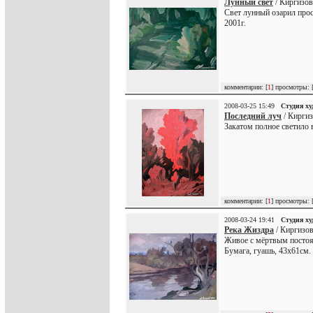
Лунный свет
/ Киргизов
Свет лунный озарил прос
2001г.
комментарии: [
1
] просмотры: 
2008-03-25 15:49
Студия х
Последний луч
/ Киргиз
Закатом полное светило в
комментарии: [
1
] просмотры: 
2008-03-24 19:41
Студия х
Река Жиздра
/ Киргизов
Живое с мёртвым постоян
Бумага, гуашь, 43х61см. 