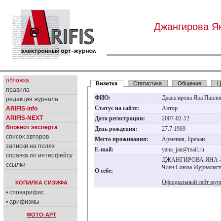
Джангирова Я
обложка
Визитка
Статистика
Общение
Ц
правила
ФИО:
Джангирова Яна Павло
редакция журнала
Статус на сайте:
Автор
ARIFIS-info
ARIFIS-NEXT
Дата регистрации:
2007-02-12
блокнот эксперта
День рождения:
27.7.1969
список авторов
Место проживания:
Армения, Ереван
записки на полях
E-mail:
yana_jan@mail.ru
справка по интерфейсу
ДЖАНГИРОВА ЯНА – жу
ссылки
Член Союза Журналист
О себе:
Официальный сайт жур
КОПИЛКА СИЗИФА
• словарифис
• арифизмы
ФОТО-АРТ