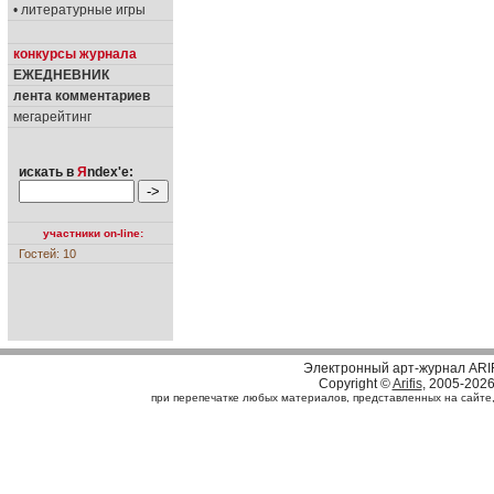
• литературные игры
конкурсы журнала
ЕЖЕДНЕВНИК
лента комментариев
мегарейтинг
искать в
Я
ndex'е:
участники on-line:
Гостей: 10
Электронный арт-журнал ARI
Copyright ©
Arifis
, 2005-202
при перепечатке любых материалов, представленных на сайте, с