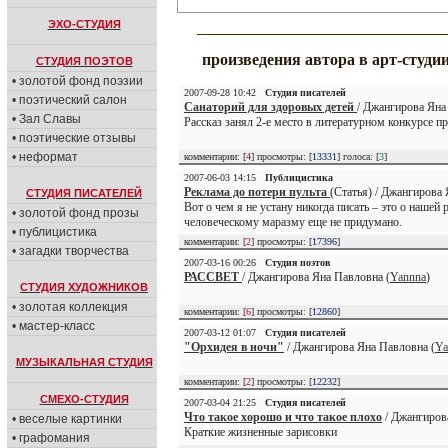
ЭХО-СТУДИЯ
произведения автора в арт-студи
СТУДИЯ ПОЭТОВ
• золотой фонд поэзии
2007-09-28 10:42
Студия писателей
• поэтический салон
Санаторий для здоровых детей
/ Джангирова Яна
• Зал Славы
Рассказ занял 2-е место в литературном конкурсе п
• поэтические отзывы
• неформат
комментарии: [
4
] просмотры: [
13331
] голоса: [
3
]
2007-06-03 14:15
Публицистика
Реклама до потери пульта
(Статья) / Джангирова 
СТУДИЯ ПИСАТЕЛЕЙ
Вот о чем я не устану никогда писать – это о наше
• золотой фонд прозы
человеческому маразму еще не придумано.
• публицистика
комментарии: [
2
] просмотры: [
17396
]
• загадки творчества
2007-03-16 00:26
Студия поэтов
РАССВЕТ
/ Джангирова Яна Павловна (
Yannna
)
СТУДИЯ ХУДОЖНИКОВ
• золотая коллекция
комментарии: [
6
] просмотры: [
12860
]
• мастер-класс
2007-03-12 01:07
Студия писателей
"Орхидея в ночи"
/ Джангирова Яна Павловна (
Ya
МУЗЫКАЛЬНАЯ СТУДИЯ
комментарии: [
2
] просмотры: [
12232
]
СМЕХО-СТУДИЯ
2007-03-04 21:25
Студия писателей
Что такое хорошо и что такое плохо
/ Джангиров
• веселые картинки
Краткие жизненные зарисовки
• графомания