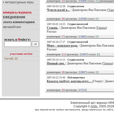
комментарии: [
5
] просмотры: [
13203
] голоса: [
1
] рекомендаци
• литературные игры
2007-03-03 22:58
Студия поэтов
Чувств изгой я...
/ Джангирова Яна Павловна (
Yan
конкурсы журнала
ЕЖЕДНЕВНИК
комментарии: [
8
] просмотры: [
13558
] голоса: [
1
]
лента комментариев
2007-03-01 14:23
Студия писателей
мегарейтинг
Старик.
/ Джангирова Яна Павловна (
Yannna
)
Рассказ
комментарии: [
7
] просмотры: [
11862
] голоса: [
1
]
искать в
Я
ndex'е:
2007-02-26 17:17
Студия писателей
Море – женского рода.
/ Джангирова Яна Павловна
Рассказ
участники on-line:
комментарии: [
11
] просмотры: [
13267
] голоса: [
2
]
Гостей: 10
2007-02-24 11:11
Студия поэтов
Первый снег.
/ Джангирова Яна Павловна (
Yannna
)
комментарии: [
8
] просмотры: [
12847
] голоса: [
2
]
2007-02-22 23:49
Публицистика
Красота требует, жертвы идут…
(Очерк) / Джанг
комментарии: [
0
] просмотры: [
17213
]
Электронный арт-журнал ARI
Copyright ©
Arifis
, 2005-202
при перепечатке любых материалов, представленных на сайте, с