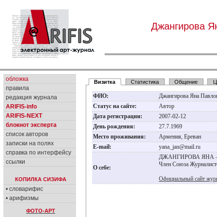
Джангирова Я
обложка
Визитка
Статистика
Общение
Ц
правила
ФИО:
Джангирова Яна Павло
редакция журнала
Статус на сайте:
Автор
ARIFIS-info
ARIFIS-NEXT
Дата регистрации:
2007-02-12
блокнот эксперта
День рождения:
27.7.1969
список авторов
Место проживания:
Армения, Ереван
записки на полях
E-mail:
yana_jan@mail.ru
справка по интерфейсу
ДЖАНГИРОВА ЯНА – жу
ссылки
Член Союза Журналист
О себе:
Официальный сайт жур
КОПИЛКА СИЗИФА
• словарифис
• арифизмы
ФОТО-АРТ