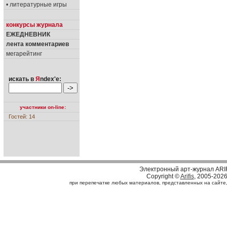
• литературные игры
конкурсы журнала
ЕЖЕДНЕВНИК
лента комментариев
мегарейтинг
искать в
Я
ndex'е:
участники on-line:
Гостей: 14
Электронный арт-журнал ARI
Copyright ©
Arifis
, 2005-202
при перепечатке любых материалов, представленных на сайте, с