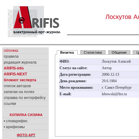
Лоскутов А
обложка
Визитка
Статистика
Общение
Ц
правила
ФИО:
Лоскутов Алексей
редакция журнала
Статус на сайте:
Автор
ARIFIS-info
ARIFIS-NEXT
Дата регистрации:
2006-12-13
блокнот эксперта
День рождения:
29.6.1984
список авторов
Место проживания:
г. Санкт-Петербург
записки на полях
E-mail:
lebowski@list.ru
справка по интерфейсу
ссылки
КОПИЛКА СИЗИФА
• словарифис
• арифизмы
ФОТО-АРТ