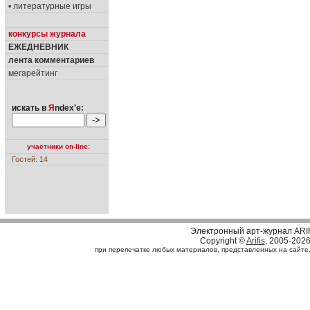
• литературные игры
конкурсы журнала
ЕЖЕДНЕВНИК
лента комментариев
мегарейтинг
искать в
Я
ndex'е:
участники on-line:
Гостей: 14
Электронный арт-журнал ARI
Copyright ©
Arifis
, 2005-202
при перепечатке любых материалов, представленных на сайте, с