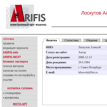
Лоскутов А
обложка
Визитка
Статистика
Общение
Ц
правила
ФИО:
Лоскутов Алексей
редакция журнала
Статус на сайте:
Автор
ARIFIS-info
ARIFIS-NEXT
Дата регистрации:
2006-12-13
блокнот эксперта
День рождения:
29.6.1984
список авторов
Место проживания:
г. Санкт-Петербург
записки на полях
E-mail:
lebowski@list.ru
справка по интерфейсу
ссылки
КОПИЛКА СИЗИФА
• словарифис
• арифизмы
ФОТО-АРТ