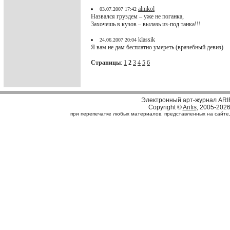
alnikol
03.07.2007 17:42
Назвался груздем – уже не поганка,
Захочешь в кузов – вылазь из-под танка!!!
klassik
24.06.2007 20:04
Я вам не дам бесплатно умереть (врачебный девиз)
Страницы
:
1
2
3
4
5
6
Электронный арт-журнал ARI
Copyright ©
Arifis
, 2005-202
при перепечатке любых материалов, представленных на сайте, с