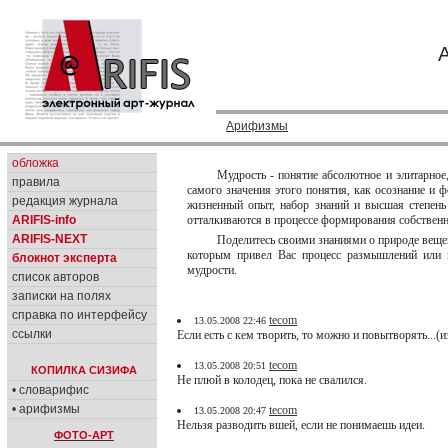
Арифизмы
обложка
Мудрость - понятие абсолютное и элитарное,
правила
самого значения этого понятия, как осознание и
редакция журнала
жизненный опыт, набор знаний и высшая степень
ARIFIS-info
отталкиваются в процессе формирования собственн
ARIFIS-NEXT
Поделитесь своими знаниями о природе вещей
которым привел Вас процесс размышлений или п
блокнот эксперта
мудрости.
список авторов
записки на полях
справка по интерфейсу
tecom
13.05.2008 22:46
ссылки
Если есть с кем творить, то можно и повытворять...(
tecom
13.05.2008 20:51
КОПИЛКА СИЗИФА
Не плюй в колодец, пока не свалился.
• словарифис
• арифизмы
tecom
13.05.2008 20:47
Нельзя разводить вшей, если не понимаешь идеи.
ФОТО-АРТ