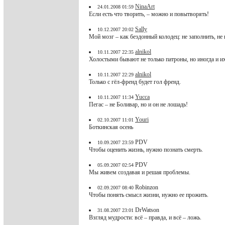
NinaArt
24.01.2008 01:59
Если есть что творить, – можно и повытворять!
Sally
10.12.2007 20:02
Мой мозг – как бездонный колодец: не заполнить, не 
alnikol
10.11.2007 22:35
Холостыми бывают не только патроны, но иногда и их
alnikol
10.11.2007 22:29
Только с гёл-френд будет гол френд.
Yucca
10.11.2007 11:34
Пегас – не Боливар, но и он не лошадь!
Youri
02.10.2007 11:01
Боткинская осень
PDV
10.09.2007 23:59
Чтобы оценить жизнь, нужно познать смерть.
PDV
05.09.2007 02:54
Мы живем создавая и решая проблемы.
Robinzon
02.09.2007 08:40
Чтобы понять смысл жизни, нужно ее прожить.
DrWatson
31.08.2007 23:01
Взгляд мудрости: всё – правда, и всё – ложь.