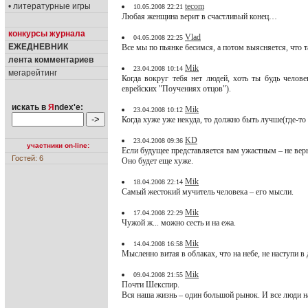
• литературные игры
tecom
10.05.2008 22:21
Любая женщина верит в счастливый конец…
конкурсы журнала
Vlad
04.05.2008 22:25
ЕЖЕДНЕВНИК
Все мы по пьянке бесимся, а потом выясняется, что та
лента комментариев
Mik
23.04.2008 10:14
мегарейтинг
Когда вокруг тебя нет людей, хоть ты будь челов
еврейских "Поучениях отцов").
искать в
Я
ndex'е:
Mik
23.04.2008 10:12
Когда хуже уже некуда, то должно быть лучше(где-то
KD
23.04.2008 09:36
участники on-line:
Если будущее представляется вам ужастным – не верь
Гостей: 6
Оно будет еще хуже.
Mik
18.04.2008 22:14
Самый жестокий мучитель человека – его мысли.
Mik
17.04.2008 22:29
Чужой ж... можно сесть и на ежа.
Mik
14.04.2008 16:58
Мысленно витая в облаках, что на небе, не наступи в 
Mik
09.04.2008 21:55
Почти Шекспир.
Вся наша жизнь – один большой рынок. И все люди н