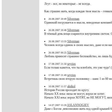
Лгут – все, но некоторые – не всегда.
Как страшно жить, когда каждая твоя мысль – гениаль
Silverman
26.08.2007 20:49
Одинокий погружается в мысли, неведомые компане
Silverman
26.08.2007 20:48
В тёмный день вещи озаряются внутренним светом. Сл
Silverman
26.08.2007 13:33
Человек всегда одинок в своих мыслях, даже если н
Silverman
26.08.2007 00:25
Любовь приносит страшное беспокойство, но лишь б
seyrios
17.08.2007 21:50
Если только кажется, что ты влюблён, это уже чудо! (
seyrios
17.08.2007 21:49
Встретишь свою вторую половинку – шанс 1 из 60 ми
alnikol
10.08.2007 11:57
История России проходит по кругу.
Начало XX века: низы не могут, верхи не хотят.
Начало XXI века: верхи ХОТЯТ, но НЕ МОГУТ, ни
ASLANNOGIEV
14.07.2007 15:20
Даже с Богом ,невозможно жить под одной крышей б