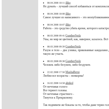
iliko
08.04.2008 18:11
Не думать – лучший способ избавиться от комплексо
iliko
08.04.2008 18:08
Самое лучшее из написанного – это неопубликованно
iliko
08.04.2008 18:07
Работа – это средство убить время, которого катастр
GuntherStolz
08.03.2008 09:41
Увы, но мир не цветной, как, наверное, казалось. Вс
GuntherStolz
08.03.2008 09:39
Разум и тело – два узника, прикованные кандалами 
такую же участь.
GuntherStolz
08.03.2008 09:38
Человек либо безумен, либо бездумен.
MashaBerni
22.02.2008 17:50
Любви все возрасты – попкорны!
alnikol
16.02.2008 14:58
От мечтанья голого
Все теряют головы.
От мечтанья страстного -
Тянутся к Прекрасному.
Так поднимем же бокалы за то, чтобы даже теряя гол