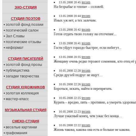
tecom
13.05.2008 20:45
На безрыбье и «попа» – соловей.
ЭХО-СТУДИЯ
tecom
13.05.2008 20:44
СТУДИЯ ПОЭТОВ
Иных уж нет, а тех залечим.
• золотой фонд поэзии
tecom
13.05.2008 20:42
• поэтический салон
Готов отдать твою голову на отсечение...
• Зал Славы
• поэтические отзывы
tecom
13.05.2008 20:41
• неформат
Гости уйдут гораздо быстрее, если побегут...
tecom
13.05.2008 20:35
СТУДИЯ ПИСАТЕЛЕЙ
Женщину очень редко терзают сомнения, кто отец её р
• золотой фонд прозы
• публицистика
tecom
10.05.2008 22:28
Среди друзей подруг не ищут…
• загадки творчества
tecom
10.05.2008 22:26
СТУДИЯ ХУДОЖНИКОВ
Бороться, искать, найти и перепрятать.
• золотая коллекция
tecom
10.05.2008 22:25
• мастер-класс
Курить – вредно, пить – противно, а умереть здоровы
МУЗЫКАЛЬНАЯ СТУДИЯ
tecom
10.05.2008 22:23
Лучше ужасный конец, чем ужас без конца…
СМЕХО-СТУДИЯ
tecom
10.05.2008 22:22
• веселые картинки
Жизнь такова, какова она есть и больше не какова.
• графомания