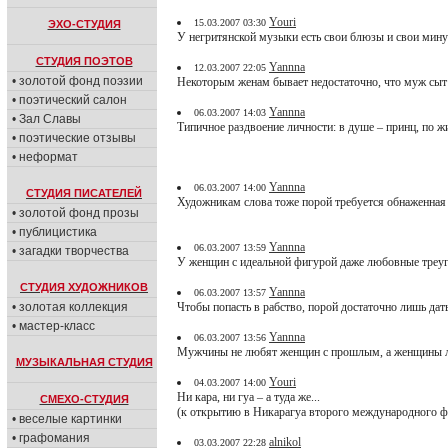
Youri
15.03.2007 03:30
ЭХО-СТУДИЯ
У негритянской музыки есть свои блюзы и свои мин
СТУДИЯ ПОЭТОВ
Yannna
12.03.2007 22:05
• золотой фонд поэзии
Некоторым женам бывает недостаточно, что муж сыт 
• поэтический салон
Yannna
06.03.2007 14:03
• Зал Славы
Типичное раздвоение личности: в душе – принц, по ж
• поэтические отзывы
• неформат
Yannna
06.03.2007 14:00
СТУДИЯ ПИСАТЕЛЕЙ
Художникам слова тоже порой требуется обнаженная 
• золотой фонд прозы
• публицистика
Yannna
06.03.2007 13:59
• загадки творчества
У женщин с идеальной фигурой даже любовные треуг
СТУДИЯ ХУДОЖНИКОВ
Yannna
06.03.2007 13:57
• золотая коллекция
Чтобы попасть в рабство, порой достаточно лишь дат
• мастер-класс
Yannna
06.03.2007 13:56
Мужчины не любят женщин с прошлым, а женщины 
МУЗЫКАЛЬНАЯ СТУДИЯ
Youri
04.03.2007 14:00
Ни кара, ни гуа – а туда же...
СМЕХО-СТУДИЯ
(к открытию в Никарагуа второго международного ф
• веселые картинки
• графомания
alnikol
03.03.2007 22:28