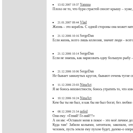
Yannna
13.02.2007 19:37
Плохо не то, что бури страстей сносят крышу – хуже
Vlad
21.01.2007 09:44
Жизнь – это корабль. С одной стороны она может нат
SergeDan
21.12.2006 10:16
Если жизнь, всего лишь иллюзия, значит люди – всег
SergeDan
21.12.2006 10:14
Если не знаешь, как нарисовать одну большую рыбу 
SergeDan
21.12.2006 10:06
Не бывает замкнутых кругов, бывают оччень тугие с
NinaArt
11.12.2006 23:03
Я не боюсь неизвестности, боюсь утратить то, что изве
NinaArt
10.12.2006 16:24
Кем бы ты ни был, и как бы ни был богат, без любви 
nefed
08.12.2006 21:54
Они ему: «Гений! Ге-ний!!!»
А он им: «Оставьте меня в покое – это моё личное де
Куда там! Забили кольями, затоптали, закопали, о
человек, пусть земля ему пухом будет, далеко-о опер