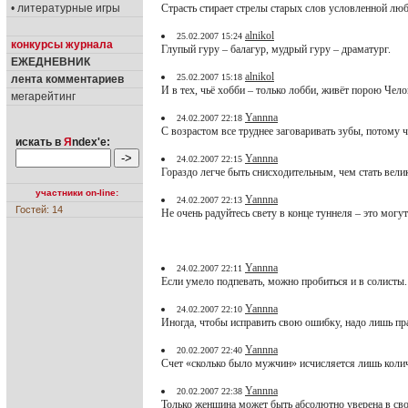
• литературные игры
Страсть стирает стрелы старых слов условленной люб
alnikol
25.02.2007 15:24
конкурсы журнала
Глупый гуру – балагур, мудрый гуру – драматург.
ЕЖЕДНЕВНИК
alnikol
25.02.2007 15:18
лента комментариев
И в тех, чьё хобби – только лобби, живёт порою Челов
мегарейтинг
Yannna
24.02.2007 22:18
С возрастом все труднее заговаривать зубы, потому 
искать в
Я
ndex'е:
Yannna
24.02.2007 22:15
Гораздо легче быть снисходительным, чем стать вел
участники on-line:
Yannna
24.02.2007 22:13
Гостей: 14
Не очень радуйтесь свету в конце туннеля – это могу
Yannna
24.02.2007 22:11
Если умело подпевать, можно пробиться и в солисты.
Yannna
24.02.2007 22:10
Иногда, чтобы исправить свою ошибку, надо лишь пра
Yannna
20.02.2007 22:40
Счет «сколько было мужчин» исчисляется лишь колич
Yannna
20.02.2007 22:38
Только женщина может быть абсолютно уверена в св