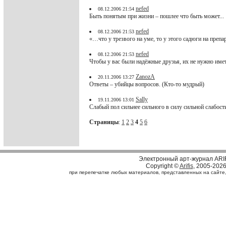
nefed
08.12.2006 21:54
Быть понятым при жизни – пошлее что быть может...
nefed
08.12.2006 21:53
«…что у трезвого на уме, то у этого садюги на пре
nefed
08.12.2006 21:53
Чтобы у вас были надёжные друзья, их не нужно имет
ZanozA
20.11.2006 13:27
Ответы – убийцы вопросов. (Кто-то мудрый)
Sally
19.11.2006 13:01
Слабый пол сильнее сильного в силу сильной слабост
Страницы
:
1
2
3
4
5
6
Электронный арт-журнал ARI
Copyright ©
Arifis
, 2005-202
при перепечатке любых материалов, представленных на сайте, с