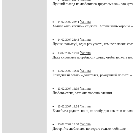
Лучший выход из любовного треугольника – это идти
Yannna
14.02.2007 23:44
Хотите жить честно – служите. Хотите жить хорошо –
Yannna
14.02.2007 23:43
Лучше, пожалуй, один раз упасть, чем всю жизнь спо
Yannna
13.02.2007 19:40
Даже скромные потребности хотят, чтобы их хоть ино
Yannna
13.02.2007 19:39
Рожденный летать – долетался, рожденный ползать – 
Yannna
13.02.2007 19:39
Любовь слепа, зато она хорошо слышит.
Yannna
13.02.2007 19:38
Если была радость ночи, то злобу дня как-то и не зам
Yannna
13.02.2007 19:38
Доверяйте любимым, но верьте только любящим.