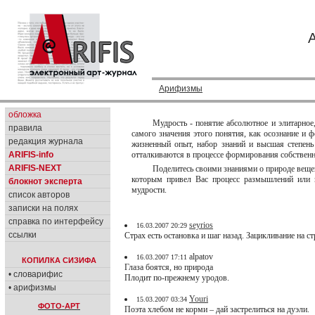
Арифизмы
обложка
Мудрость - понятие абсолютное и элитарное,
правила
самого значения этого понятия, как осознание и
редакция журнала
жизненный опыт, набор знаний и высшая степень
ARIFIS-info
отталкиваются в процессе формирования собственн
ARIFIS-NEXT
Поделитесь своими знаниями о природе вещей
которым привел Вас процесс размышлений или п
блокнот эксперта
мудрости.
список авторов
записки на полях
справка по интерфейсу
seyrios
16.03.2007 20:29
ссылки
Страх есть остановка и шаг назад. Зацикливание на с
alpatov
16.03.2007 17:11
КОПИЛКА СИЗИФА
Глаза боятся, но природа
• словарифис
Плодит по-прежнему уродов.
• арифизмы
Youri
15.03.2007 03:34
ФОТО-АРТ
Поэта хлебом не корми – дай застрелиться на дуэли.