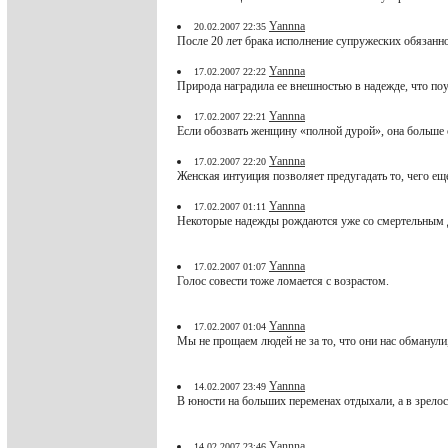
Yannna
20.02.2007 22:35
После 20 лет брака исполнение супружеских обязаннос
Yannna
17.02.2007 22:22
Природа наградила ее внешностью в надежде, что поу
Yannna
17.02.2007 22:21
Если обозвать женщину «полной дурой», она больше 
Yannna
17.02.2007 22:20
Женская интуиция позволяет предугадать то, чего еще
Yannna
17.02.2007 01:11
Некоторые надежды рождаются уже со смертельным 
Yannna
17.02.2007 01:07
Голос совести тоже ломается с возрастом.
Yannna
17.02.2007 01:04
Мы не прощаем людей не за то, что они нас обманули,
Yannna
14.02.2007 23:49
В юности на больших переменах отдыхали, а в зрелос
Yannna
14.02.2007 23:46