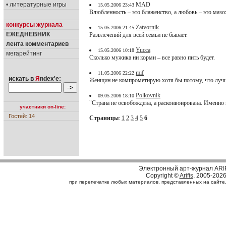
• литературные игры
MAD
15.05.2006 23:43
Влюбленность – это блаженство, а любовь – это мазо
конкурсы журнала
Zatvornik
15.05.2006 21:45
ЕЖЕДНЕВНИК
Развлечений для всей семьи не бывает.
лента комментариев
Yucca
15.05.2006 10:18
мегарейтинг
Сколько мужика ни корми – все равно пить будет.
mif
11.05.2006 22:22
искать в
Я
ndex'е:
Женщин не компрометирую хотя бы потому, что лучше
Polkovnik
09.05.2006 18:10
"Страна не освобождена, а расконвоирована. Именно 
участники on-line:
Гостей: 14
Страницы
:
1
2
3
4
5
6
Электронный арт-журнал ARI
Copyright ©
Arifis
, 2005-202
при перепечатке любых материалов, представленных на сайте, с