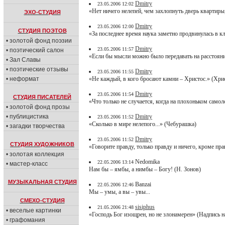
Dmitry
23.05.2006 12:02
«Нет ничего нелепей, чем захлопнуть дверь квартиры
ЭХО-СТУДИЯ
Dmitry
23.05.2006 12:00
СТУДИЯ ПОЭТОВ
«За последнее время наука заметно продвинулась в 
• золотой фонд поэзии
Dmitry
23.05.2006 11:57
• поэтический салон
«Если бы мысли можно было передавать на расстояни
• Зал Славы
• поэтические отзывы
Dmitry
23.05.2006 11:55
• неформат
«Не каждый, в кого бросают камни – Христос.» (Хри
Dmitry
23.05.2006 11:54
СТУДИЯ ПИСАТЕЛЕЙ
«Что только не случается, когда на плохоньком самол
• золотой фонд прозы
• публицистика
Dmitry
23.05.2006 11:52
«Сколько в мире нелепого...» (Чебурашка)
• загадки творчества
Dmitry
23.05.2006 11:52
СТУДИЯ ХУДОЖНИКОВ
«Говорите правду, только правду и ничего, кроме пр
• золотая коллекция
Nedomika
22.05.2006 13:14
• мастер-класс
Нам бы – ямбы, а нимбы – Богу! (Н. Зонов)
МУЗЫКАЛЬНАЯ СТУДИЯ
Banzai
22.05.2006 12:46
Мы – умы, а вы – увы...
СМЕХО-СТУДИЯ
sisiphus
21.05.2006 21:48
• веселые картинки
«Господь Бог изощрен, но не злонамерен» (Надпись 
• графомания