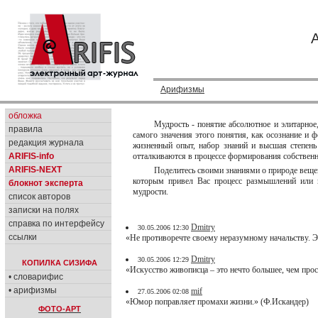
Арифизмы
обложка
Мудрость - понятие абсолютное и элитарное,
правила
самого значения этого понятия, как осознание и
редакция журнала
жизненный опыт, набор знаний и высшая степень
ARIFIS-info
отталкиваются в процессе формирования собственн
ARIFIS-NEXT
Поделитесь своими знаниями о природе вещей
которым привел Вас процесс размышлений или п
блокнот эксперта
мудрости.
список авторов
записки на полях
справка по интерфейсу
Dmitry
30.05.2006 12:30
ссылки
«Не противоречте своему неразумному начальству. Эт
Dmitry
30.05.2006 12:29
КОПИЛКА СИЗИФА
«Искусство живописца – это нечто большее, чем про
• словарифис
• арифизмы
mif
27.05.2006 02:08
«Юмор поправляет промахи жизни.» (Ф.Искандер)
ФОТО-АРТ