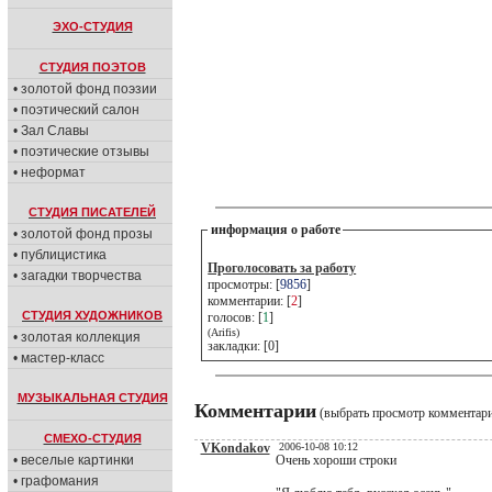
ЭХО-СТУДИЯ
СТУДИЯ ПОЭТОВ
• золотой фонд поэзии
• поэтический салон
• Зал Славы
• поэтические отзывы
• неформат
СТУДИЯ ПИСАТЕЛЕЙ
информация о работе
• золотой фонд прозы
• публицистика
Проголосовать за работу
• загадки творчества
просмотры: [
9856
]
комментарии: [
2
]
СТУДИЯ ХУДОЖНИКОВ
голосов: [
1
]
(Arifis)
• золотая коллекция
закладки: [0]
• мастер-класс
МУЗЫКАЛЬНАЯ СТУДИЯ
Комментарии
(выбрать просмотр комментар
СМЕХО-СТУДИЯ
VKondakov
2006-10-08 10:12
• веселые картинки
Очень хороши строки
• графомания