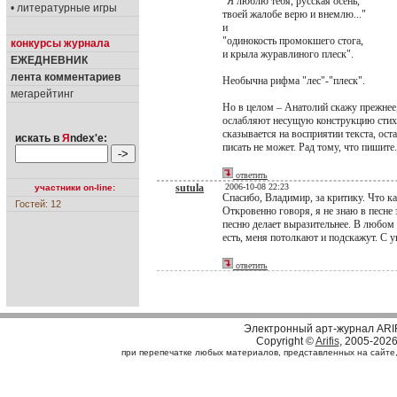
"Я люблю тебя, русская осень,"
• литературные игры
твоей жалобе верю и внемлю..."
и
"одинокость промокшего стога,
конкурсы журнала
и крыла журавлиного плеск".
ЕЖЕДНЕВНИК
лента комментариев
Необычна рифма "лес"-"плеск".
мегарейтинг
Но в целом – Анатолий скажу прежнее,
ослабляют несущую конструкцию стиха
сказывается на восприятии текста, ост
искать в
Я
ndex'е:
писать не может. Рад тому, что пишите
ответить
sutula
2006-10-08 22:23
участники on-line:
Спасибо, Владимир, за критику. Что к
Гостей: 12
Откровенно говоря, я не знаю в песне э
песню делает выразительнее. В любом 
есть, меня потолкают и подскажут. С 
ответить
Электронный арт-журнал ARI
Copyright ©
Arifis
, 2005-202
при перепечатке любых материалов, представленных на сайте, с