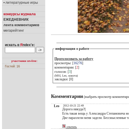
• литературные игры
конкурсы журнала
ЕЖЕДНЕВНИК
лента комментариев
мегарейтинг
искать в
Я
ndex'е:
информация о работе
Проголосовать за работу
участники on-line:
просмотры: [
16276
]
Гостей: 16
комментарии: [
2
]
голосов: [
3
]
(MSI, Leo, urasova)
закладки: [0]
Комментарии
(выбрать просмотр комментар
Leo
2012-10-21 22:49
Дорога никуда?(
Есть такая вещь у Александра Степановича м
Две параллели меня задели. Бессмысленные та
ответить