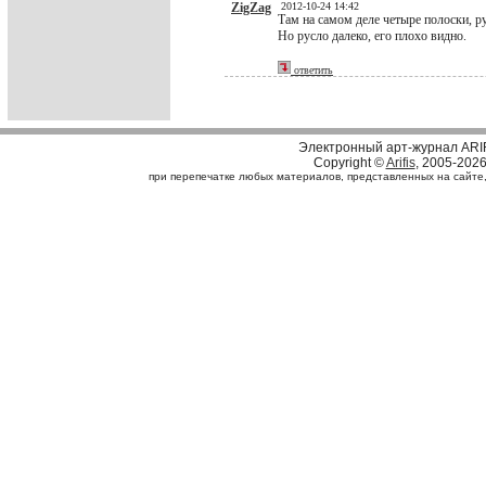
ZigZag
2012-10-24 14:42
Там на самом деле четыре полоски, ру
Но русло далеко, его плохо видно.
ответить
Электронный арт-журнал ARI
Copyright ©
Arifis
, 2005-202
при перепечатке любых материалов, представленных на сайте, с