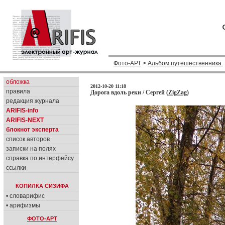
Фото-АРТ
>
Альбом путешественника.
обложка
2012-10-20 11:18
правила
Дорога вдоль реки / Сергей (
ZigZag
)
редакция журнала
ARIFIS-info
ARIFIS-NEXT
блокнот эксперта
список авторов
записки на полях
справка по интерфейсу
ссылки
КОПИЛКА СИЗИФА
• словарифис
• арифизмы
ФОТО-АРТ