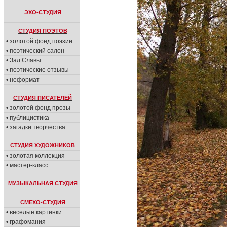
ЭХО-СТУДИЯ
СТУДИЯ ПОЭТОВ
• золотой фонд поэзии
• поэтический салон
• Зал Славы
• поэтические отзывы
• неформат
СТУДИЯ ПИСАТЕЛЕЙ
• золотой фонд прозы
• публицистика
• загадки творчества
СТУДИЯ ХУДОЖНИКОВ
• золотая коллекция
• мастер-класс
МУЗЫКАЛЬНАЯ СТУДИЯ
СМЕХО-СТУДИЯ
• веселые картинки
• графомания