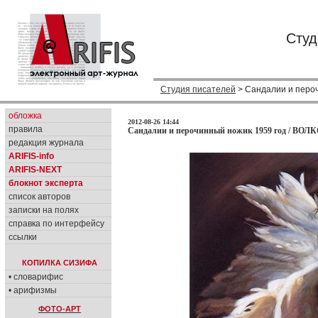
Студ
Студия писателей
> Сандалии и пероч
обложка
2012-08-26 14:44
правила
Сандалии и перочинный ножик 1959 год / ВОЛ
редакция журнала
ARIFIS-info
ARIFIS-NEXT
блокнот эксперта
список авторов
записки на полях
справка по интерфейсу
ссылки
КОПИЛКА СИЗИФА
• словарифис
• арифизмы
ФОТО-АРТ