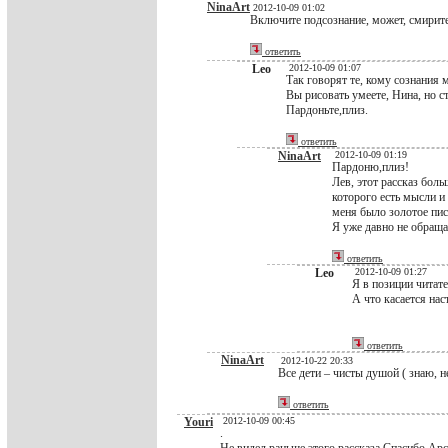
NinaArt
2012-10-09 01:02
Включите подсознание, может, смиритес
ответить
Leo
2012-10-09 01:07
Так говорят те, кому сознания 
Вы рисовать умеете, Нина, но ст
Пардоньте,плиз.
ответить
NinaArt
2012-10-09 01:19
Пардоню,плиз!
Лев, этот рассказ бол
которого есть мысли и
меня было золотое пис
Я уже давно не обраща
ответить
Leo
2012-10-09 01:27
Я в позиции читате
А что касается нас
ответить
NinaArt
2012-10-22 20:33
Все дети – чисты душой ( знаю, н
ответить
Youri
2012-10-09 00:45
.