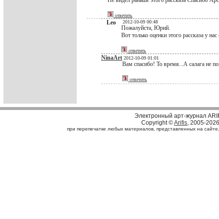
Не видел раньше этого рассказа Спасибо Арс
ответить
Leo
2012-10-09 00:48
Пожалуйста, Юрий.
Вот только оценки этого рассказа у нас 
ответить
NinaArt
2012-10-09 01:01
Вам спасибо! То время...А салага не по
ответить
Электронный арт-журнал ARI
Copyright ©
Arifis
, 2005-202
при перепечатке любых материалов, представленных на сайте, с