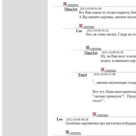
ответить
NinaArt
2012-10-09 01:00
Все Вам какие-то тесаки видятся,Лев
А Вы пишите картины, именно неум
ответить
Leo
2012-10-09 01:02
Нет, не стану писать. Глядя на то
ответить
NinaArt
2012-10-09 01:05
Ну, на Ваш вкус и вел
может, и напишите кар
ответить
Youri
2012-10-09 01:08
.
"...именно неумеющие созд
Вот тут, Нина категорически
"сколько примеров"!.. Пред
столе!"...
ответить
Leo
2012-10-09 00:38
Особенно картиночка про ангелочка взбудораж
ответить