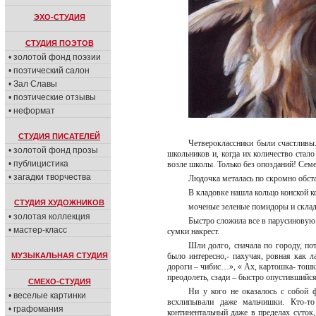
ЭХО-СТУДИЯ
СТУДИЯ ПОЭТОВ
• золотой фонд поэзии
• поэтический салон
• Зал Славы
• поэтические отзывы
• неформат
СТУДИЯ ПИСАТЕЛЕЙ
Четвероклассники были счастливы.
• золотой фонд прозы
школьников и, когда их количество стало
• публицистика
возле школы. Только без опозданий! Семе
• загадки творчества
Людочка металась по скромно обстав
В кладовке нашла кольцо конской к
СТУДИЯ ХУДОЖНИКОВ
моченые зеленые помидоры и скла
• золотая коллекция
Быстро сложила все в парусиновую 
• мастер-класс
сумки накрест.
Шли долго, сначала по городу, по
МУЗЫКАЛЬНАЯ СТУДИЯ
было интересно,- пахучая, ровная как л
дороги – чибис…», « Ах, картошка- тошк
преодолеть, сзади – быстро опустившийс
СМЕХО-СТУДИЯ
Ни у кого не оказалось с собой 
• веселые картинки
всхлипывали даже мальчишки. Кто-то
• графомания
континентальный даже в пределах суток