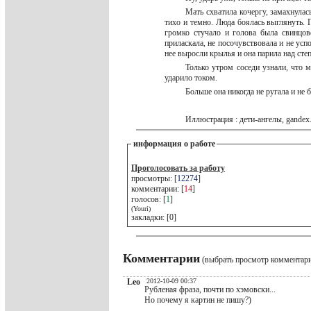
Мать схватила кочергу, замахнулас
тихо и темно. Люда боялась выглянуть. 
громко стучало и голова была свинцов
приласкала, не посочувствовала и не усп
нее выросли крылья и она парила над с
Только утром соседи узнали, что 
ударило током.
Больше она никогда не ругала и н
Иллюстрация : дети-ангелы, gandex
информация о работе
Проголосовать за работу
просмотры: [
12274
]
комментарии: [
14
]
голосов: [
1
]
(Youri)
закладки: [0]
Комментарии
(выбрать просмотр комментар
Leo
2012-10-09 00:37
Рубленая фраза, почти по хэмовски...
Но почему я картин не пишу?)