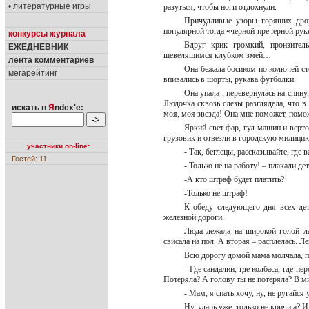
• литературные игры
разуться, чтобы ноги отдохнули.
Причудливые узоры горящих дров
популярной тогда «черной-пречерной рук
конкурсы журнала
Вдруг крик громкий, пронзител
ЕЖЕДНЕВНИК
шевелящимся клубком змей…
лента комментариев
Она бежала босиком по колючей сте
мегарейтинг
впивались в шорты, рукава футболки.
Она упала , перевернулась на спин
Людочка сквозь слезы разглядела, что в 
искать в
Я
ndex'е:
моя, моя звезда! Она мне поможет, по
Яркий свет фар, гул машин и верт
грузовик и отвезли в городскую милици
участники on-line:
- Так, беглецы, рассказывайте, где
Гостей: 11
- Только не на работу! – плакали де
-А кто штраф будет платить?
-Только не штраф!
К обеду следующего дня всех дет
железной дороги.
Люда лежала на широкой голой ла
свисала на пол. А вторая – расплелась.
Всю дорогу домой мама молчала, пл
- Где сандалии, где колбаса, где 
Потеряла? А голову ты не потеряла? В ми
- Мам, я спать хочу, ну, не ругайс
Ну, ударь уже, только не кричи,а? 