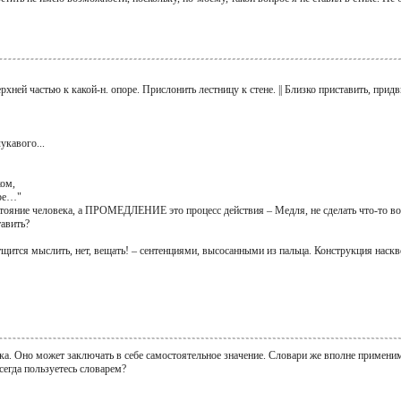
хней частью к какой-н. опоре. Прислонить лестницу к стене. || Близко приставить, придви
лукавого...
ком,
оре…"
ние человека, а ПРОМЕДЛЕНИЕ это процесс действия – Медля, не сделать что-то во
тавить?
щится мыслить, нет, вещать! – сентенциями, высосанными из пальца. Конструкция насквоз
ека. Оно может заключать в себе самостоятельное значение. Словари же вполне примени
всегда пользуетесь словарем?