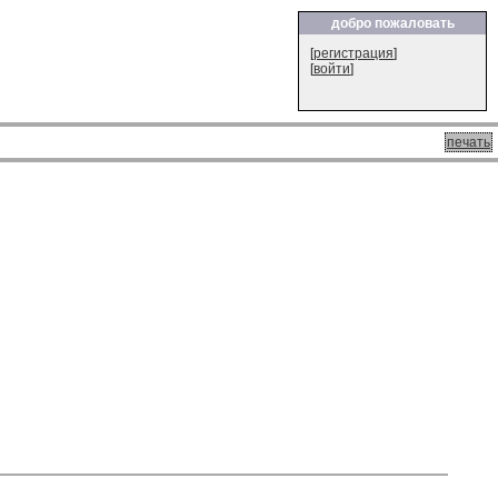
добро пожаловать
[
регистрация
]
[
войти
]
печать