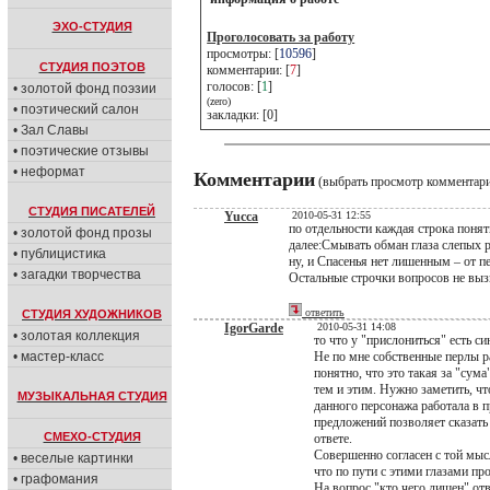
ЭХО-СТУДИЯ
Проголосовать за работу
просмотры: [
10596
]
СТУДИЯ ПОЭТОВ
комментарии: [
7
]
голосов: [
1
]
• золотой фонд поэзии
(zero)
• поэтический салон
закладки: [0]
• Зал Славы
• поэтические отзывы
• неформат
Комментарии
(выбрать просмотр комментар
СТУДИЯ ПИСАТЕЛЕЙ
Yucca
2010-05-31 12:55
по отдельности каждая строка пон
• золотой фонд прозы
далее:Смывать обман глаза слепых руч
• публицистика
ну, и Спасенья нет лишенным – от пе
• загадки творчества
Остальные строчки вопросов не вызы
ответить
СТУДИЯ ХУДОЖНИКОВ
IgorGarde
2010-05-31 14:08
• золотая коллекция
то что у "прислониться" есть с
• мастер-класс
Не по мне собственные перлы р
понятно, что это такая за "сум
тем и этим. Нужно заметить, чт
МУЗЫКАЛЬНАЯ СТУДИЯ
данного персонажа работала в 
предложений позволяет сказать
СМЕХО-СТУДИЯ
ответе.
Совершенно согласен с той мысл
• веселые картинки
что по пути с этими глазами п
• графомания
На вопрос "кто чего лишен" отв