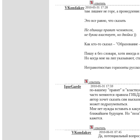
ответить
VKondakov
2010-05-31 17:28
там лишнее не горе, а промедление.
Это все равно, что сказать
Не единица правит человеком,
не буква властвует, но двойка
))
Как кто-то сказал – "Образование – 
Пишу я без словаря, хотя иногда и 
Но когда мне на ляп указывают, ста
Неграмотностью горизонты русског
ответить
IgorGarde
2010-05-31 17:59
по-вашему "правит" и "властвует
часто меняются правила ГИБДД и
автор хочет сказать сим высказы
может подразумеваться.
Мне нет нужды вставать в каку
ближайшем будущем. Но "поза" 
кажется.
ответить
VKondakov
2010-06-01 07:45
Да, потенциальный вопрос 