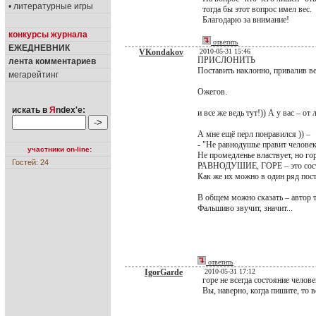
• литературные игры
тогда бы этот вопрос имел вес.
Благодарю за внимание!
конкурсы журнала
ответить
ЕЖЕДНЕВНИК
VKondakov
2010-05-31 15:46
ПРИСЛОНИТЬ
лента комментариев
Поставить наклонно, привалив вер
мегарейтинг
Ожегов.
искать в
Я
ndex'е:
и все же ведь тут!)) А у вас – от 
А мне ещё перл понравился )) –
- "Не равнодушье правит челове
участники on-line:
Не промедленье властвует, но г
Гостей: 24
РАВНОДУШИЕ, ГОРЕ – это состоя
Как же их можно в один ряд пос
В общем можно сказать – автор т
Фальшиво звучит, значит...
ответить
IgorGarde
2010-05-31 17:12
горе не всегда состояние челов
Вы, наверно, когда пишите, то 