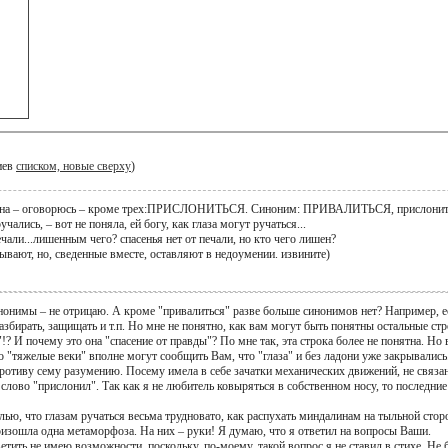
иев
списком, новые сверху
)
ятна – оговорюсь – кроме трех:ПРИСЛОНИТЬСЯ. Синоним: ПРИВАЛИТЬСЯ, прислонить л
ались, – вот не поняла, ей богу, как глаза могут ручаться...
чали...лишенным чего? спасенья нет от печали, но кто чего лишен?
вают, но, сведенные вместе, оставляют в недоумении. извините)
инонимы – не отрицаю. А кроме "привалиться" разве больше синонимов нет? Например, ес
азбирать, защищать и т.п. Но мне не понятно, как вам могут быть понятны остальные ст
а"!? И почему это она "спасение от правды"? По мне так, эта строка более не понятна. Н
о "тяжелые веки" вполне могут сообщить Вам, что "глаза" и без ладони уже закрывались
противу сему разумению. Посему имела в себе зачатки механических движений, не связ
 слово "прислонил". Так как я не любитель ковыряться в собственном носу, то последни
ью, что глазам ручаться весьма трудновато, как распухать миндалинам на тыльной сторо
роизошла одна метаморфоза. На них – руки! Я думаю, что я ответил на вопросы Ваши.
етить не имею возможности, поскольку, по-моему, такой вопрос я не ставил в стихе. Не