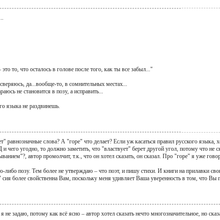
..
это то, что осталось в голове после того, как ты все забыл..."
сверяюсь, да...вообще-то, в сомнительных местах...
раюсь не становится в позу, а исправить...
о языка не раздвинешь.
" равнозначные слова? А "горе" что делает? Если уж касаться правил русского языка, хот
 чего угодно, то должно заметить, что "властвует" берет другой угол, потому что не с
ванием"?, автор промолчит, т.к., что он хотел сказать, он сказал. Про "горе" я уже гово
ю-либо позу. Тем более не утверждаю – что поэт, и пишу стихи. И книги на прилавки с
сия более свойственна Вам, поскольку меня удивляет Ваша уверенность в том, что Вы г
я не задаю, потому как всё ясно – автор хотел сказать нечто многозначительное, но сказ