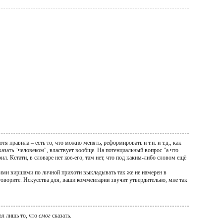
я правила – есть то, что можно менять, реформировать и т.п. и т.д., как
казать "человеком", властвует вообще. На потенциальный вопрос "а что
рил. Кстати, в словаре нет кое-его, там нет, что под каким-либо словом ещё
воими виршами по личной прихоти выкладывать так же не намерен в
оворите. Искусства для, ваши комментарии звучит утвердительно, мне так
ал лишь то, что
смог
сказать.