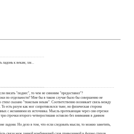
адонь к векам, хм...
ли писать "поднес", то чем не синоним "предоставил"?
роки по отдельности? Мне бы в таком случае было бы совершенно не
о в стихе сказано "тяжелым векам". Соответственно возникает связь между
. То есть разум как мог сопротивлялся тьме, но физическая сторона
анных с желаниями их источника. Мысль протекающая через сии отрезки
е три строчки второго четверостишия оставлю без внимания в данном
не ладони. Но дело в том, что если следовать мысли, то можно заметить,
 будь связи меж данной комбинацией слов приведенной в форме стихов,