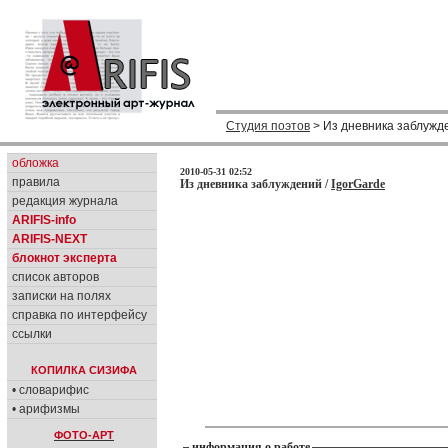
Студия поэтов
> Из дневника заблужд
обложка
2010-05-31 02:52
правила
Из дневника заблуждений /
IgorGarde
редакция журнала
ARIFIS-info
ARIFIS-NEXT
блокнот эксперта
список авторов
записки на полях
справка по интерфейсу
ссылки
КОПИЛКА СИЗИФА
• словарифис
• арифизмы
ФОТО-АРТ
информация о работе