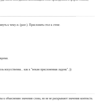
нуть к чему-н. (разг.). Прислонить стол к стене.
время.
ь искусственна... как к "векам прислоненная ладонь"..))
мы к объяснению значения слова, но не не раскрывают значения контекста.