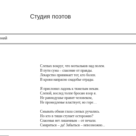
Студия поэтов
ений
Слепых вокруг, что мотыльков над полем.
В пути сума – спасение от правды.
Лекарство принимает тот, кто болен.
В крови напрасно снадобье отрады.
Я прислонил ладонь к тяжелым векам.
Слепой, вослед толпе бросаю взор я.
Не равнодушье правит человеком,
Не промедленье властвует, но горе…
Смывать обман глаза слепых ручались.
Но кто в тиши ступает осторожно?
Спасенья нет лишенным – от печали.
Смириться – да! Забыться – невозможно...