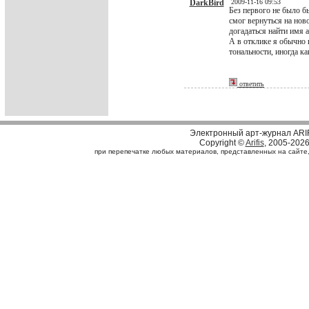
DarkBird
2009-11-16 09:53
Без первого не было б
смог вернуться на ново
догадаться найти имя а
А в отклике я обычно
тональности, иногда ка
ответить
Электронный арт-журнал ARI
Copyright ©
Arifis
, 2005-202
при перепечатке любых материалов, представленных на сайте, с