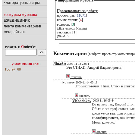
информация о работе
• литературные игры
Проголосовать за работу
конкурсы журнала
просмотры: [
11071
]
комментарии: [
4
]
ЕЖЕДНЕВНИК
голосов: [
3
]
лента комментариев
(elida, urasova, NinaArt)
мегарейтинг
закладки: [1]
(NinaArt)
искать в
Я
ndex'е:
Комментарии
(выбрать просмотр комментар
NinaArt
участники on-line:
2009-11-13 22:54
Это СТИХИ, Андрей Владимирович!
Гостей: 68
ответить
kuniaev
2009-11-14 00:16
Это многоточия, Нина. Стихи в эпигра
ответить
VKondakov
2009-11-16 05:44
Во истину так, Вадим! Это п
Обычно эпиграф ставят, как
здесь же он взят для оправ
квалифицировать, как
заст
Меня, конечно.
ответить