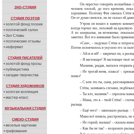
Он перестал говорить волшебные с
ЭХО-СТУДИЯ
человек плохой, до того времени, пока
хорошими. Поэтому Фея снилась Стёпе вс
Он от души смеялся, но не сказал ей даже
СТУДИЯ ПОЭТОВ
Утром он вошел в ванную комнату,
• золотой фонд поэзии
всегда торчал нос, похожий на красивую
• поэтический салон
А из зазеркалья, на мгновенье, показал
• Зал Славы
заметил. Всё его внимание было прикова
• поэтические отзывы
«Сон», – подумал Стёпа и потрога
• неформат
Потом изловчилось и укусило его за пал
– Ай-я-я-яй! – закричал он, а рыль
СТУДИЯ ПИСАТЕЛЕЙ
– Я настоящее! Я настоящее твоё л
• золотой фонд прозы
Мальчик, рыдая, пытался оторвать 
• публицистика
– Не трогай меня, плакса! – хрюка
• загадки творчества
понял!
– С кем это ты, сына, разговаривае
СТУДИЯ ХУДОЖНИКОВ
Стёпа, заливаясь слезами, подбежа
• золотая коллекция
– Ты кто, мальчик? – спросила мам
• мастер-класс
– Мама, это я – твой Стёпа! – глот
рыльца.
МУЗЫКАЛЬНАЯ СТУДИЯ
– Ещё чего! – завизжало рыльце. – 
Мама всё поняла, расстроилась, но 
СМЕХО-СТУДИЯ
– Не горюй, малыш! – сказала мама.
• веселые картинки
– Как бы не так! – возразило рыльц
• графомания