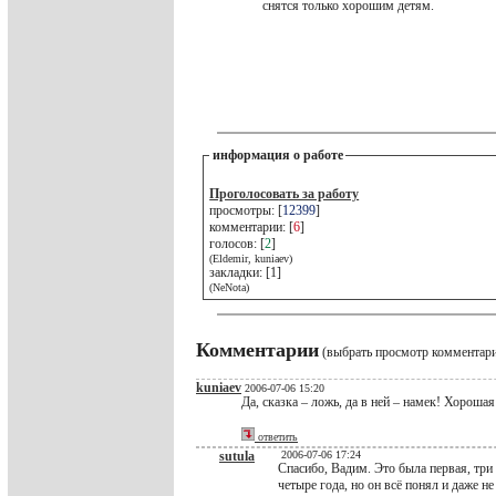
снятся только хорошим детям.
информация о работе
Проголосовать за работу
просмотры: [
12399
]
комментарии: [
6
]
голосов: [
2
]
(Eldemir, kuniaev)
закладки: [1]
(NeNota)
Комментарии
(выбрать просмотр комментар
kuniaev
2006-07-06 15:20
Да, сказка – ложь, да в ней – намек! Хорошая
ответить
sutula
2006-07-06 17:24
Спасибо, Вадим. Это была первая, три 
четыре года, но он всё понял и даже не