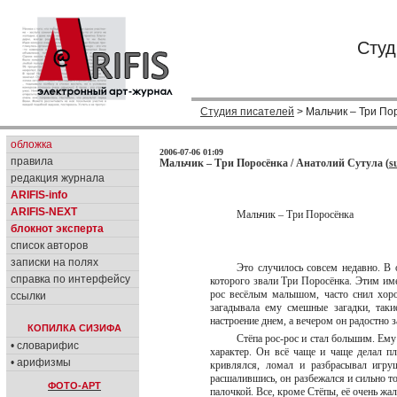
Студ
Студия писателей
> Мальчик – Три По
обложка
2006-07-06 01:09
правила
Мальчик – Три Поросёнка / Анатолий Сутула (
s
редакция журнала
ARIFIS-info
ARIFIS-NEXT
Мальчик – Три Поросёнка
блокнот эксперта
список авторов
записки на полях
Это случилось совсем недавно. В
справка по интерфейсу
которого звали Три Поросёнка. Этим име
рос весёлым малышом, часто снил хоро
ссылки
загадывала ему смешные загадки, так
настроение днем, а вечером он радостно
КОПИЛКА СИЗИФА
Стёпа рос-рос и стал большим. Ему
• словарифис
характер. Он всё чаще и чаще делал пл
• арифизмы
кривлялся, ломал и разбрасывал игру
расшалившись, он разбежался и сильно то
ФОТО-АРТ
палочкой. Все, кроме Стёпы, её очень жа