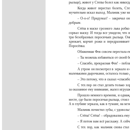
рыльце), живот у Степы болел как никогд
Когда живот перестал болеть, Сте
мучительно искал выход. Мальчик уже мн
– О-о-о! Придумал! – закричал он
добрым.
Стёпа в маске грозного льва робко
сорвал маску. И тогда все увидели, что 
три безобразных поросячьих рыльца. Он
хрюкает, корчит рожи и передразнивает
Поросёнка.
Обиженная Фея совсем перестала е
– Ты можешь избавиться от своей б
– Спасибо, прекрасная Фея! – побл
А утром он посмотрел в зеркало и 
маленькими дырочками, осталось только
– Это потому, что я сказал «спаси
С тех пор он стал делать только х
за оказанное ему внимание, жалел игруш
Прошло немного времени, и однажд
месте, где были поросячьи рыльца, стоя
А в глубине зеркала, как в тумане, на мг
Мальчик почистил зубы, с удовольс
– Стёпа! Стёпа! – обрадовались ему
– Я потом вам всё расскажу. А сейч
С тех пор, как мальчик снова стал