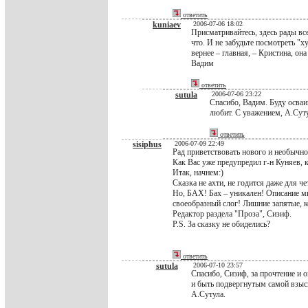
ответить
kuniaev
2006-07-06 18:02
Присматривайтесь, здесь рады вс
что. И не забудьте посмотреть "х
вернее – главная, – Кристина, она
Вадим
ответить
sutula
2006-07-06 23:22
Спасибо, Вадим. Буду осваи
любит. С уважением, А.Суту
ответить
sisiphus
2006-07-09 22:49
Рад приветствовать нового и необычно
Как Вас уже предупредил г-н Куняев, к
Итак, начнем:)
Сказка не ахти, не годится даже для че
Но, БАХ! Бах – уникален! Описание ми
своеобразный слог! Лишние запятые, к
Редактор раздела "Проза", Сизиф.
P.S. За сказку не обиделись?
ответить
sutula
2006-07-10 23:57
Спасибо, Сизиф, за прочтение и 
и быть подвергнутым самой взыс
А.Сутула.