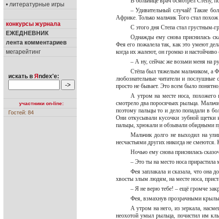
В больнице врач осмотрел Стёпу, п
• литературные игры
– Удивительный случай! Такие боле
Африке. Только мальчик Того стал похож 
конкурсы журнала
С этого дня Степа стал грустным-
ЕЖЕДНЕВНИК
Однажды ему снова приснилась ска
лента комментариев
Фея его пожалела так, как это умеют дел
мегарейтинг
когда их жалеют, он громко и настойчиво 
– А ну, сейчас же возьми меня на р
Стёпа был тяжелым мальчиком, а Фе
искать в
Я
ndex'е:
любознательные читатели и послушные с
просто не бывает. Это всем было понятно
А утром на месте носа, похожего 
смотрело два поросячьих рыльца. Мальчи
участники on-line:
поэтому пальцы то и дело попадали в б
Гостей: 84
Они откусывали кусочки зубной щетки и 
пальцы, хрюкали и обзывали обидными 
Мальчик долго не выходил на улиц
несчастьями других никогда не смеются. 
Ночью ему снова приснилась сказоч
– Это ты на место носа прирастила
Фея заплакала и сказала, что она д
хвосты злым людям, на месте носа, прис
– Я не верю тебе! – ещё громче зак
Фея, взмахнув прозрачными крылышк
А утром на него, из зеркала, насм
неохотой умыл рыльца, почистил им клы