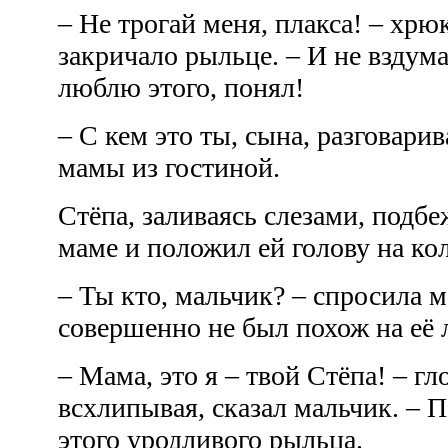
– Не трогай меня, плакса! – хрю
закричало рыльце. – И не вздум
люблю этого, понял!
– С кем это ты, сына, разговари
мамы из гостиной.
Стёпа, заливаясь слезами, подбе
маме и положил ей голову на ко
– Ты кто, мальчик? – спросила 
совершенно не был похож на её
– Мама, это я – твой Стёпа! – гл
всхлипывая, сказал мальчик. – 
этого уродливого рыльца.