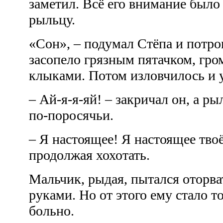
заметил. Всё его внимание было
рыльцу.
«Сон», – подумал Стёпа и потро
засопело грязным пятачком, гро
клыками. Потом изловчилось и у
– Ай-я-я-яй! – закричал он, а р
по-поросячьи.
– Я настоящее! Я настоящее твоё
продолжая хохотать.
Мальчик, рыдая, пытался оторва
руками. Но от этого ему стало т
больно.