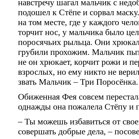
навстречу шагал мальчик с недо
подошел к Стёпе и сорвал маску.
на том месте, где у каждого чел
торчит нос, у мальчика было це
поросячьих рыльца. Они хрюкал
грубили прохожим. Мальчик пыта
не он хрюкает, корчит рожи и пе
взрослых, но ему никто не верил.
звать Мальчик – Три Поросёнка
Обиженная Фея совсем перестала
однажды она пожалела Стёпу и 
– Ты можешь избавиться от свое
совершать добрые дела, – посов