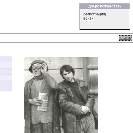
добро пожаловать
[
регистрация
]
[
войти
]
печать