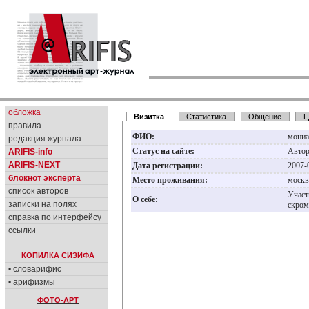
обложка
Визитка
Статистика
Общение
Ц
правила
ФИО:
мониа
редакция журнала
Статус на сайте:
Авто
ARIFIS-info
ARIFIS-NEXT
Дата регистрации:
2007-
блокнот эксперта
Место проживания:
моск
список авторов
Участ
О себе:
записки на полях
скром
справка по интерфейсу
ссылки
КОПИЛКА СИЗИФА
• словарифис
• арифизмы
ФОТО-АРТ