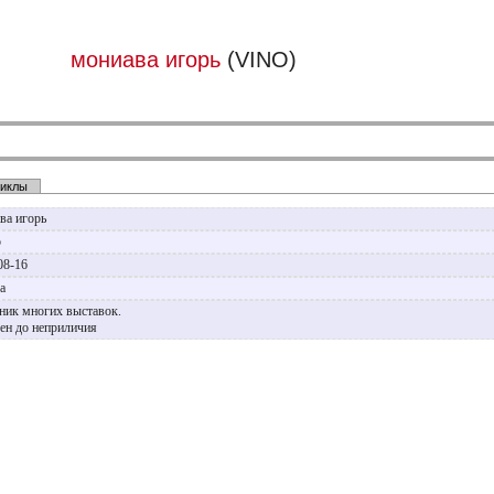
мониава игорь
(VINO)
иклы
ва игорь
р
08-16
ва
ник многих выставок.
ен до неприличия