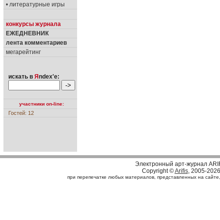
• литературные игры
конкурсы журнала
ЕЖЕДНЕВНИК
лента комментариев
мегарейтинг
искать в
Я
ndex'е:
участники on-line:
Гостей: 12
Электронный арт-журнал ARI
Copyright ©
Arifis
, 2005-202
при перепечатке любых материалов, представленных на сайте, с