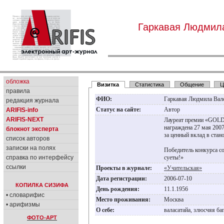
Гаркавая Людмил
обложка
Визитка
Статистика
Общение
Ц
правила
ФИО:
Гаркавая Людмила Вал
редакция журнала
Статус на сайте:
Автор
ARIFIS-info
ARIFIS-NEXT
Лауреат премии «GOL
награждена 27 мая 2007
блокнот эксперта
за ценный вклад в стан
список авторов
записки на полях
Победитель конкурса с
справка по интерфейсу
суеты!»
ссылки
Проекты в журнале:
«Учительская»
Дата регистрации:
2006-07-10
КОПИЛКА СИЗИФА
День рождения:
11.1.1956
• словарифис
Место проживания:
Москва
• арифизмы
О себе:
валасатайа, злюсчяя б
ФОТО-АРТ