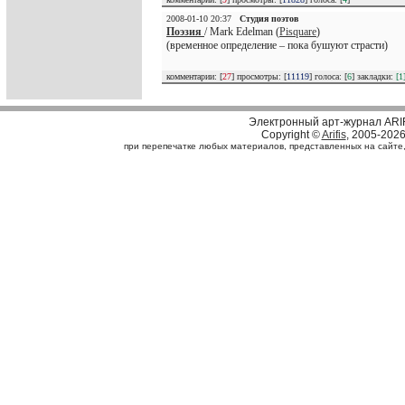
2008-01-10 20:37
Студия поэтов
Поэзия
/ Mark Edelman (
Pisquare
)
(временное определение – пока бушуют страсти)
комментарии: [
27
] просмотры: [
11119
] голоса: [
6
] закладки:
[1
Электронный арт-журнал ARI
Copyright ©
Arifis
, 2005-202
при перепечатке любых материалов, представленных на сайте, с