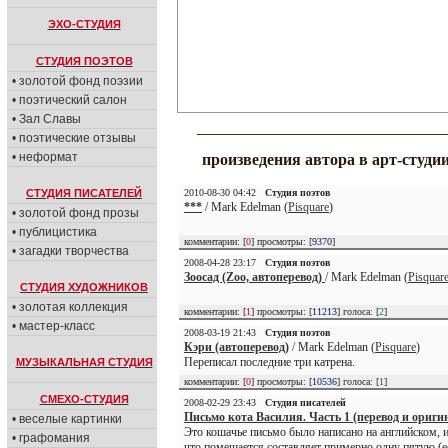
ЭХО-СТУДИЯ
СТУДИЯ ПОЭТОВ
• золотой фонд поэзии
• поэтический салон
• Зал Славы
• поэтические отзывы
• неформат
произведения автора в арт-студи
СТУДИЯ ПИСАТЕЛЕЙ
2010-08-30 04:42
Студия поэтов
***
/ Mark Edelman (
Pisquare
)
• золотой фонд прозы
• публицистика
комментарии: [
0
] просмотры: [
9370
]
• загадки творчества
2008-04-28 23:17
Студия поэтов
Зоосад (Zoo, автоперевод)
/ Mark Edelman (
Pisquar
СТУДИЯ ХУДОЖНИКОВ
• золотая коллекция
комментарии: [
1
] просмотры: [
11213
] голоса: [
2
]
• мастер-класс
2008-03-19 21:43
Студия поэтов
Кэри (автоперевод)
/ Mark Edelman (
Pisquare
)
Переписал последние три катрена.
МУЗЫКАЛЬНАЯ СТУДИЯ
комментарии: [
0
] просмотры: [
10536
] голоса: [
1
]
СМЕХО-СТУДИЯ
2008-02-29 23:43
Студия писателей
Письмо кота Василия. Часть 1 (перевод и ориги
• веселые картинки
Это кошачье письмо было написано на английском, и
• графомания
что помещается составляет примерно одну пятую (е