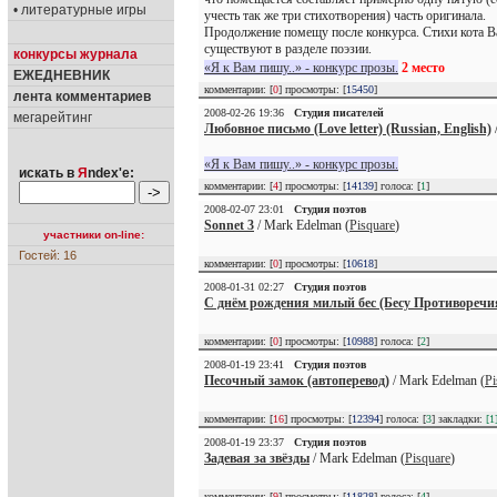
• литературные игры
учесть так же три стихотворения) часть оригинала.
Продолжение помещу после конкурса. Стихи кота В
существуют в разделе поэзии.
конкурсы журнала
«Я к Вам пишу..» - конкурс прозы.
2 место
ЕЖЕДНЕВНИК
комментарии: [
0
] просмотры: [
15450
]
лента комментариев
2008-02-26 19:36
Студия писателей
мегарейтинг
Любовное письмо (Love letter) (Russian, English)
«Я к Вам пишу..» - конкурс прозы.
искать в
Я
ndex'е:
комментарии: [
4
] просмотры: [
14139
] голоса: [
1
]
2008-02-07 23:01
Студия поэтов
Sonnet 3
/ Mark Edelman (
Pisquare
)
участники on-line:
Гостей: 16
комментарии: [
0
] просмотры: [
10618
]
2008-01-31 02:27
Студия поэтов
С днём рождения милый бес (Бесу Противоречи
комментарии: [
0
] просмотры: [
10988
] голоса: [
2
]
2008-01-19 23:41
Студия поэтов
Песочный замок (автоперевод)
/ Mark Edelman (
Pi
комментарии: [
16
] просмотры: [
12394
] голоса: [
3
] закладки:
[1
2008-01-19 23:37
Студия поэтов
Задевая за звёзды
/ Mark Edelman (
Pisquare
)
комментарии: [
9
] просмотры: [
11828
] голоса: [
4
]