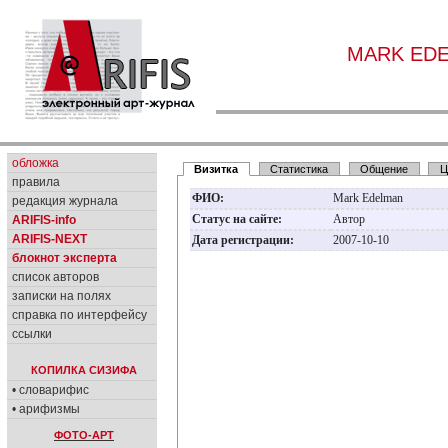
MARK ED
обложка
Визитка
Статистика
Общение
Ц
правила
ФИО:
Mark Edelman
редакция журнала
Статус на сайте:
Автор
ARIFIS-info
ARIFIS-NEXT
Дата регистрации:
2007-10-10
блокнот эксперта
список авторов
записки на полях
справка по интерфейсу
ссылки
КОПИЛКА СИЗИФА
• словарифис
• арифизмы
ФОТО-АРТ