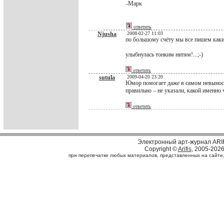
-Марк
ответить
Njusha
2008-02-27 11:03
по большому счёту мы все пишем каким
улыбнулась тонким нитям!...;-)
ответить
sutula
2009-04-20 23:20
Юмор помогает даже в самом невыноси
правильно – не указали, какой именно 
ответить
Электронный арт-журнал ARI
Copyright ©
Arifis
, 2005-202
при перепечатке любых материалов, представленных на сайте, с