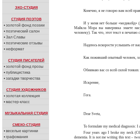
ЭХО-СТУДИЯ
Конечно, я не говорю вам всей пра
СТУДИЯ ПОЭТОВ
И у меня нет больше «медикейд» (
• золотой фонд поэзии
Майкла Мора вы наверняка знаете нас
• поэтический салон
человеку). Так что, этот текст я печатаю 
• Зал Славы
• поэтические отзывы
Надеюсь вскорости услышать от вас
• неформат
Как поживший опытный человек, хо
СТУДИЯ ПИСАТЕЛЕЙ
• золотой фонд прозы
Обнимаю вас со всей силой тонких
• публицистика
• загадки творчества
Искренне,
СТУДИЯ ХУДОЖНИКОВ
Гога.
• золотая коллекция
• мастер-класс
МУЗЫКАЛЬНАЯ СТУДИЯ
Dear Sveta,
СМЕХО-СТУДИЯ
To formulate my medical diagnosis: I 
• веселые картинки
Four years ago I broke my neck (C6-
• графомания
dementia. It is not me writing this text – t