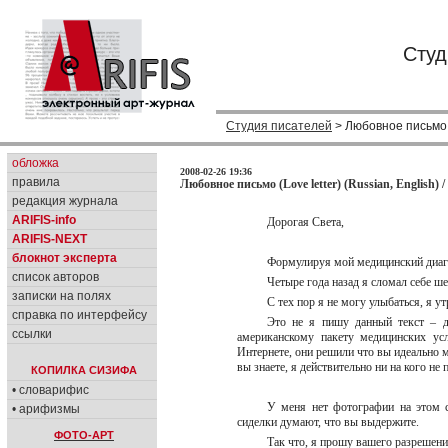
Студ
Студия писателей
> Любовное письмо (L
обложка
2008-02-26 19:36
правила
Любовное письмо (Love letter) (Russian, English) 
редакция журнала
ARIFIS-info
Дорогая Света,
ARIFIS-NEXT
блокнот эксперта
Формулируя мой медицинский диагно
список авторов
Четыре года назад я сломал себе ш
записки на полях
С тех пор я не могу улыбаться, я 
справка по интерфейсу
Это не я пишу данный текст – д
ссылки
американскому пакету медицинских ус
Интернете, они решили что вы идеально 
вы знаете, я действительно ни на кого не
КОПИЛКА СИЗИФА
• словарифис
У меня нет фотографии на этом с
• арифизмы
сиделки думают, что вы выдержите.
ФОТО-АРТ
Так что, я прошу вашего разрешен