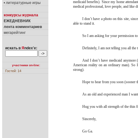
medicaid benefits). Since my home attendants
• литературные игры
medical professional, love people, and like d
конкурсы журнала
I don’t have a photo on this site, sinc
ЕЖЕДНЕВНИК
able to stand it.
лента комментариев
мегарейтинг
So I am asking for your permission to
искать в
Я
ndex'е:
Definitely, I am not telling you all the
And I don’t have medicaid anymore (
American reality on an ordinary man). So I
участники on-line:
strong).
Гостей: 14
Hope to hear from you soon (sooner t
As an old and experienced man I want 
Hug you with all strength of the thin 
Sincerely,
Go Ga.