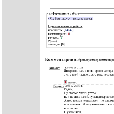
информация о работе
«Я к Вам пишу..» - конкурс прозы.
Проголосовать за работу
просмотры: [
14142
]
комментарии: [
4
]
голосов: [
1
]
(Njusha)
закладки: [0]
Комментарии
(выбрать просмотр комментар
kuniaev
2008-02-26 21:22
Интересно, как, с точки зрения автора,
рук, а иной частью моего тела, которая
ответить
Pisquare
2008-02-26 21:45
Вадим,
Ну столько частей у тела;
ну я не знаю какой, ну например носом
Автор письма не называет – по-видим
есть причины. И не удивительно – в ег
положении.
С уважением,