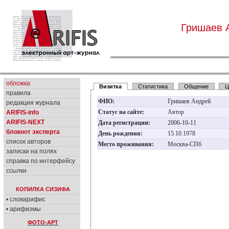
Гришаев 
обложка
Визитка
Статистика
Общение
Ц
правила
ФИО:
Гришаев Андрей
редакция журнала
Статус на сайте:
Автор
ARIFIS-info
ARIFIS-NEXT
Дата регистрации:
2006-10-11
блокнот эксперта
День рождения:
15.10.1978
список авторов
Место проживания:
Москва-СПб
записки на полях
справка по интерфейсу
ссылки
КОПИЛКА СИЗИФА
• словарифис
• арифизмы
ФОТО-АРТ