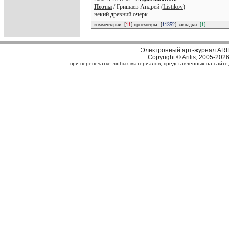
Поэты
/ Гришаев Андрей (
Listikov
)
некий древний очерк
комментарии: [
11
] просмотры: [
11352
] закладки:
[1]
Электронный арт-журнал ARI
Copyright ©
Arifis
, 2005-202
при перепечатке любых материалов, представленных на сайте, с