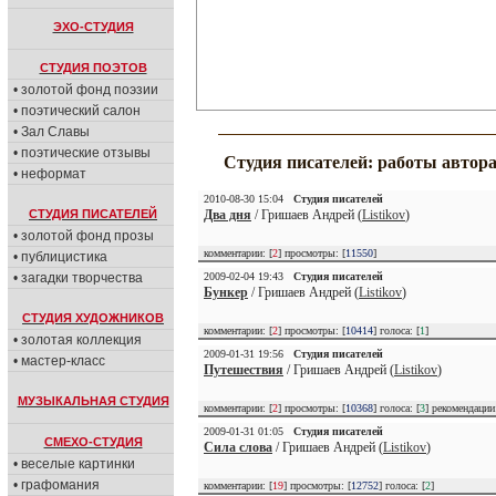
ЭХО-СТУДИЯ
СТУДИЯ ПОЭТОВ
• золотой фонд поэзии
• поэтический салон
• Зал Славы
• поэтические отзывы
Студия писателей: работы автор
• неформат
2010-08-30 15:04
Студия писателей
СТУДИЯ ПИСАТЕЛЕЙ
Два дня
/ Гришаев Андрей (
Listikov
)
• золотой фонд прозы
комментарии: [
2
] просмотры: [
11550
]
• публицистика
• загадки творчества
2009-02-04 19:43
Студия писателей
Бункер
/ Гришаев Андрей (
Listikov
)
СТУДИЯ ХУДОЖНИКОВ
комментарии: [
2
] просмотры: [
10414
] голоса: [
1
]
• золотая коллекция
2009-01-31 19:56
Студия писателей
• мастер-класс
Путешествия
/ Гришаев Андрей (
Listikov
)
МУЗЫКАЛЬНАЯ СТУДИЯ
комментарии: [
2
] просмотры: [
10368
] голоса: [
3
] рекомендаци
2009-01-31 01:05
Студия писателей
СМЕХО-СТУДИЯ
Сила слова
/ Гришаев Андрей (
Listikov
)
• веселые картинки
• графомания
комментарии: [
19
] просмотры: [
12752
] голоса: [
2
]