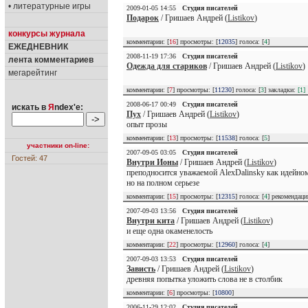
• литературные игры
2009-01-05 14:55
Студия писателей
Подарок
/ Гришаев Андрей (
Listikov
)
конкурсы журнала
комментарии: [
16
] просмотры: [
12035
] голоса: [
4
]
ЕЖЕДНЕВНИК
2008-11-19 17:36
Студия писателей
лента комментариев
Одежда для стариков
/ Гришаев Андрей (
Listikov
)
мегарейтинг
комментарии: [
7
] просмотры: [
11230
] голоса: [
3
] закладки:
[1]
2008-06-17 00:49
Студия писателей
искать в
Я
ndex'е:
Пух
/ Гришаев Андрей (
Listikov
)
опыт прозы
комментарии: [
13
] просмотры: [
11538
] голоса: [
5
]
участники on-line:
2007-09-05 03:05
Студия писателей
Гостей: 47
Внутри Ионы
/ Гришаев Андрей (
Listikov
)
преподносится уважаемой AlexDalinsky как идейному
но на полном серьезе
комментарии: [
15
] просмотры: [
12315
] голоса: [
4
] рекомендац
2007-09-03 13:56
Студия писателей
Внутри кита
/ Гришаев Андрей (
Listikov
)
и еще одна окаменелость
комментарии: [
22
] просмотры: [
12960
] голоса: [
4
]
2007-09-03 13:53
Студия писателей
Зависть
/ Гришаев Андрей (
Listikov
)
древняя попытка уложить слова не в столбик
комментарии: [
6
] просмотры: [
10800
]
2006-11-29 12:02
Студия писателей