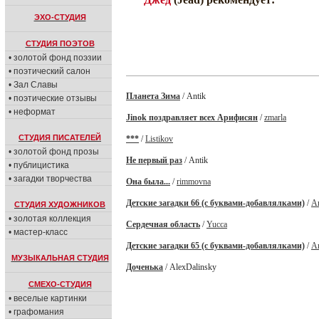
ЭХО-СТУДИЯ
СТУДИЯ ПОЭТОВ
• золотой фонд поэзии
• поэтический салон
• Зал Славы
Планета Зима
/ Antik
• поэтические отзывы
• неформат
Jinok поздравляет всех Арифисян
/
zmarla
СТУДИЯ ПИСАТЕЛЕЙ
***
/
Listikov
• золотой фонд прозы
Не первый раз
/ Antik
• публицистика
• загадки творчества
Она была...
/
rimmovna
Детские загадки 66 (с буквами-добавлялками)
/
A
СТУДИЯ ХУДОЖНИКОВ
• золотая коллекция
Сердечная область
/
Yucca
• мастер-класс
Детские загадки 65 (с буквами-добавлялками)
/
A
МУЗЫКАЛЬНАЯ СТУДИЯ
Доченька
/ AlexDalinsky
СМЕХО-СТУДИЯ
• веселые картинки
• графомания