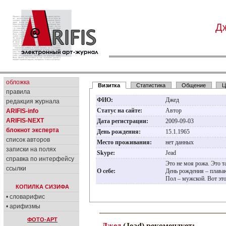
Д
обложка
Визитка
Статистика
Общение
Ц
правила
ФИО:
Джед
редакция журнала
Статус на сайте:
Автор
ARIFIS-info
ARIFIS-NEXT
Дата регистрации:
2009-09-03
блокнот эксперта
День рождения:
15.1.1965
список авторов
Место проживания:
нет данных
записки на полях
Skype:
Jead
справка по интерфейсу
Это не моя рожа. Это т
ссылки
О себе:
День рождения – плав
Пол – мужской. Вот эт
КОПИЛКА СИЗИФА
• словарифис
• арифизмы
ФОТО-АРТ
Джед
(Jead) рекомендует: