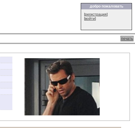
добро пожаловать
[
регистрация
]
[
войти
]
печать