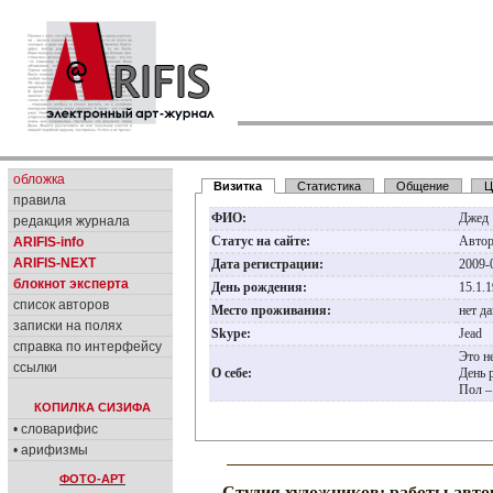
обложка
Визитка
Статистика
Общение
Ц
правила
ФИО:
Джед
редакция журнала
Статус на сайте:
Авто
ARIFIS-info
ARIFIS-NEXT
Дата регистрации:
2009-
блокнот эксперта
День рождения:
15.1.
список авторов
Место проживания:
нет д
записки на полях
Skype:
Jead
справка по интерфейсу
Это н
ссылки
О себе:
День 
Пол –
КОПИЛКА СИЗИФА
• словарифис
• арифизмы
ФОТО-АРТ
Студия художников: работы авто