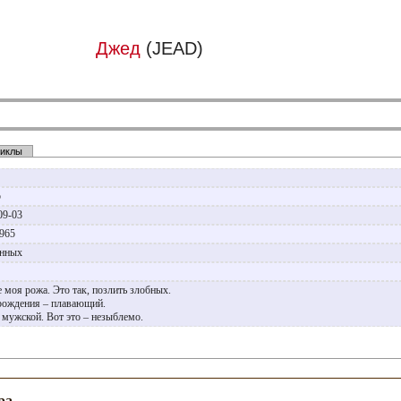
Джед
(JEAD)
иклы
р
09-03
1965
анных
е моя рожа. Это так, позлить злобных.
рождения – плавающий.
 мужской. Вот это – незыблемо.
ра