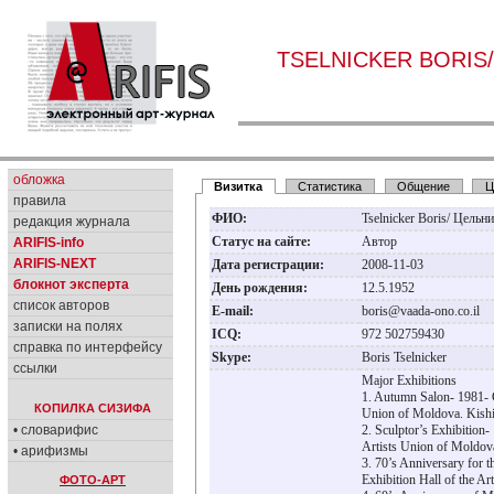
TSELNICKER BORIS/
обложка
Визитка
Статистика
Общение
Ц
правила
ФИО:
Tselnicker Boris/ Цель
редакция журнала
Статус на сайте:
Автор
ARIFIS-info
ARIFIS-NEXT
Дата регистрации:
2008-11-03
блокнот эксперта
День рождения:
12.5.1952
список авторов
E-mail:
boris@vaada-ono.co.il
записки на полях
ICQ:
972 502759430
справка по интерфейсу
Skype:
Boris Tselnicker
ссылки
Major Exhibitions
1. Autumn Salon- 1981- Ce
КОПИЛКА СИЗИФА
Union of Moldova. Kishi
• словарифис
2. Sculptor’s Exhibition-
Artists Union of Moldova
• арифизмы
3. 70’s Anniversary for 
Exhibition Hall of the A
ФОТО-АРТ