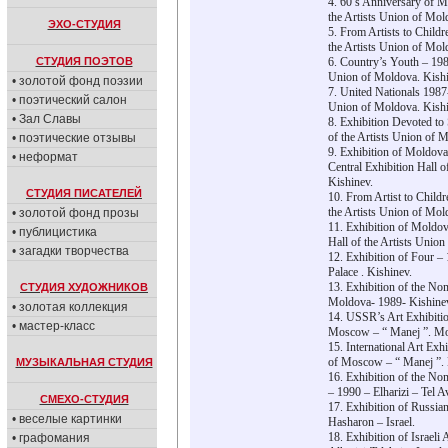
4. 60’s Anniversary of M
the Artists Union of Mol
ЭХО-СТУДИЯ
5. From Artists to Childr
the Artists Union of Mol
СТУДИЯ ПОЭТОВ
6. Country’s Youth – 1987
Union of Moldova. Kishi
• золотой фонд поэзии
7. United Nationals 1987-
• поэтический салон
Union of Moldova. Kishi
• Зал Славы
8. Exhibition Devoted to 
of the Artists Union of 
• поэтические отзывы
9. Exhibition of Moldova
• неформат
Central Exhibition Hall o
Kishinev.
СТУДИЯ ПИСАТЕЛЕЙ
10. From Artist to Childr
the Artists Union of Mol
• золотой фонд прозы
11. Exhibition of Moldov
• публицистика
Hall of the Artists Unio
• загадки творчества
12. Exhibition of Four –
Palace . Kishinev.
13. Exhibition of the Nom
СТУДИЯ ХУДОЖНИКОВ
Moldova- 1989- Kishine
• золотая коллекция
14. USSR’s Art Exhibitio
• мастер-класс
Moscow – “ Manej ”. M
15. International Art Exh
of Moscow – “ Manej ”.
МУЗЫКАЛЬНАЯ СТУДИЯ
16. Exhibition of the Nom
– 1990 – Elharizi – Tel Av
СМЕХО-СТУДИЯ
17. Exhibition of Russian
• веселые картинки
Hasharon – Israel.
18. Exhibition of Israeli
• графомания