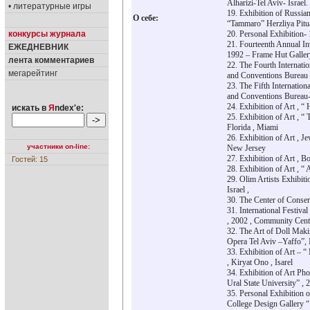
Alharizi-Tel Aviv- Israel.
• литературные игры
19. Exhibition of Russia
О себе:
“Tammaro” Herzliya Pitua
конкурсы журнала
20. Personal Exhibition- 
21. Fourteenth Annual In
ЕЖЕДНЕВНИК
1992 – Frame Hut Galler
лента комментариев
22. The Fourth Internatio
мегарейтинг
and Conventions Bureau –
23. The Fifth Internation
and Conventions Bureau- 
24. Exhibition of Art , “ 
искать в
Я
ndex'е:
25. Exhibition of Art , “
Florida , Miami
26. Exhibition of Art , 
участники on-line:
New Jersey
27. Exhibition of Art , B
Гостей: 15
28. Exhibition of Art , “ 
29. Olim Artists Exhibit
Israel ,
30. The Center of Conser
31. International Festival
, 2002 , Community Cente
32. The Art of Doll Makin
Opera Tel Aviv –Yaffo”, I
33. Exhibition of Art – “
, Kiryat Ono , Isarel
34. Exhibition of Art Ph
Ural State University” , 
35. Personal Exhibition 
College Design Gallery “ 