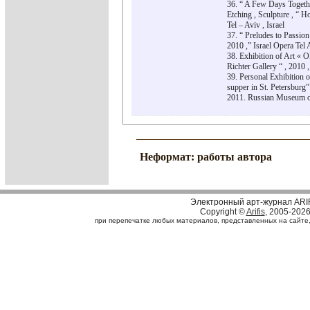
36. “ A Few Days Togethe
Etching , Sculpture , “ H
Tel – Aviv , Israel
37. “ Preludes to Passion
2010 ,” Israel Opera Tel 
38. Exhibition of Art « O
Richter Gallery “ , 2010 ,
39. Personal Exhibition 
supper in St. Petersburg”
2011. Russian Museum of
Неформат: работы автора
Электронный арт-журнал ARI
Copyright ©
Arifis
, 2005-202
при перепечатке любых материалов, представленных на сайте, с