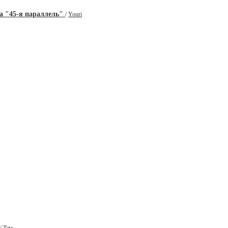
а "45-я параллель"
/
Youri