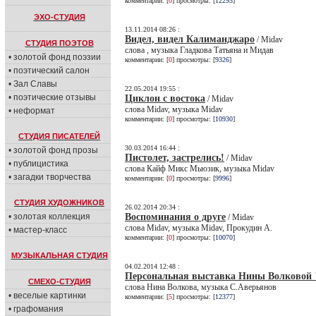
комментарии: [
0
] просмотры: [
12293
]
ЭХО-СТУДИЯ
13.11.2014 08:26 :
Видел, видел Калиманджаро
/ Midav
СТУДИЯ ПОЭТОВ
слова , музыка Гладкова Татьяна и Мидав
• золотой фонд поэзии
комментарии: [
0
] просмотры: [
9326
]
• поэтический салон
• Зал Славы
22.05.2014 19:55 :
• поэтические отзывы
Циклон с востока
/ Midav
слова Midav, музыка Midav
• неформат
комментарии: [
0
] просмотры: [
10930
]
СТУДИЯ ПИСАТЕЛЕЙ
30.03.2014 16:44 :
• золотой фонд прозы
Пистолет, застрелись!
/ Midav
• публицистика
слова Кайф Микс Мьюзик, музыка Midav
• загадки творчества
комментарии: [
0
] просмотры: [
9996
]
СТУДИЯ ХУДОЖНИКОВ
26.02.2014 20:34 :
Воспоминания о друге
• золотая коллекция
/ Midav
слова Midav, музыка Midav, Прокудин А.
• мастер-класс
комментарии: [
0
] просмотры: [
10070
]
МУЗЫКАЛЬНАЯ СТУДИЯ
04.02.2014 12:48 :
Персональная выставка Нины Волковой 
СМЕХО-СТУДИЯ
слова Нина Волкова, музыка С.Аверьянов
• веселые картинки
комментарии: [
5
] просмотры: [
12377
]
• графомания