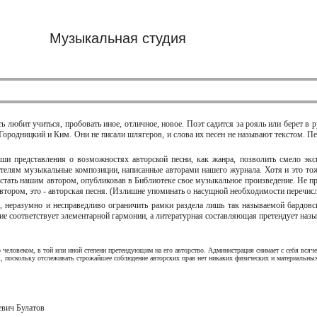
Музыкальная студия
ть любит учиться, пробовать иное, отличное, новое. Поэт садится за рояль или берет 
Городницкий и Ким. Они не писали шлягеров, и слова их песен не называют текстом. П
ши представления о возможностях авторской песни, как жанра, позволить смело экс
ателям музыкальные композиции, написанные авторами нашего журнала. Хотя и это то
 стать нашим автором, опубликовав в Библиотеке свое музыкальное произведение. Не пр
тором, это - авторская песня. (Излишне упоминать о насущной необходимости перечисл
, неразумно и несправедливо ограничить рамки раздела лишь так называемой бардов
е соответствует элементарной гармонии, а литературная составляющая претендует назы
 человеком, в той или иной степени претендующим на его авторство. Администрация снимает с себя вся
я, поскольку отслеживать строжайшее соблюдение авторских прав нет никаких физических и материальных
евич Булатов