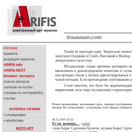
Музыкальная студия
обложка
Талант не приходит один. Творческая личнос
правила
зазвучали Окуджава и Галич, Высоцкий и Визбор, 
редакция журнала
литературного искусства.
ARIFIS-info
Музыкальная студия призвана расширить на
ARIFIS-NEXT
накапливать и демонстрировать читателям и слуш
или авторам стихов к песням зарегистрироваться и
блокнот эксперта
чужой мелодии. Если произведение опубликовано ав
список авторов
Стоит заметить, что было бы недальновидно
записки на полях
направления, коль скоро музыкальное сопровождени
справка по интерфейсу
ссылки
Всякое произведение, выложенное здесь, априори опубликовано
авторов без согласования с остальными, если таковые объявятс
КОПИЛКА СИЗИФА
• словарифис
06.12.2014 18:55 :
• арифизмы
Если хочешь...
/
nefed
слова Борис Сергеевич Булатов, музыка Борис Серге
ФОТО-АРТ