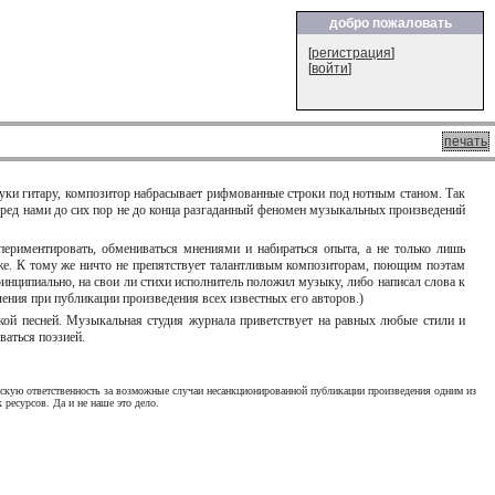
добро пожаловать
[
регистрация
]
[
войти
]
печать
в руки гитару, композитор набрасывает рифмованные строки под нотным станом. Так
еред нами до сих пор не до конца разгаданный феномен музыкальных произведений
периментировать, обмениваться мнениями и набираться опыта, а не только лишь
же. К тому же ничто не препятствует талантливым композиторам, поющим поэтам
инципиально, на свои ли стихи исполнитель положил музыку, либо написал слова к
ения при публикации произведения всех известных его авторов.)
ской песней. Музыкальная студия журнала приветствует на равных любые стили и
ваться поэзией.
ческую ответственность за возможные случаи несанкционированной публикации произведения одним из
 ресурсов. Да и не наше это дело.