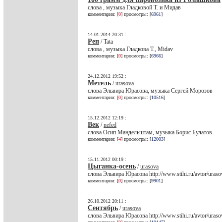
слова , музыка Гладковой Т. и Мидав
комментарии: [
0
] просмотры: [
6961
]
14.01.2014 20:31 :
Реп
/ Tata
слова , музыка Гладкова Т., Midav
комментарии: [
0
] просмотры: [
6966
]
24.12.2012 19:52 :
Метель
/
urasova
слова Эльвира Юрасова, музыка Сергей Морозов
комментарии: [
0
] просмотры: [
10516
]
15.12.2012 12:19 :
Век
/
nefed
слова Осип Мандельштам, музыка Борис Булатов
комментарии: [
4
] просмотры: [
12003
]
15.11.2012 00:19 :
Цыганка-осень
/
urasova
слова Эльвира Юрасова http://www.stihi.ru/avtor/ura
комментарии: [
0
] просмотры: [
9901
]
26.10.2012 20:11 :
Сентябрь
/
urasova
слова Эльвира Юрасова http://www.stihi.ru/avtor/ura