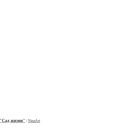
"Сад жизни"
/
NinaArt