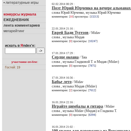
• литературные игры
02.02.2014 00:29 :
Поэт Юрий Юрченко на вечере альманах
слова Юрий Юрченко, музыка Юрий Юрченко
конкурсы журнала
комментарии: [
10
] просмотры: [
13213
]
ЕЖЕДНЕВНИК
лента комментариев
22.01.2014 21:16 :
мегарейтинг
Еврей Бади Тугезов
/ Midav
слова , музыка Мидав
комментарии: [
0
] просмотры: [
10247
]
искать в
Я
ndex'е:
17.01.2014 17:29 :
Сердце океана
/ Tata
слова , музыка Гладковой Т. и Мидав (Midav)
участники on-line:
комментарии: [
0
] просмотры: [
7875
]
Гостей: 19
17.01.2014 16:56 :
Бабье лето
/ Midav
слова , музыка Мидав (Midav)
комментарии: [
2
] просмотры: [
7612
]
16.01.2014 22:16 :
Играйте цимбалы и гитара
/ Midav
слова , музыка Midav (Мидав) и Гладкова Т.
комментарии: [
0
] просмотры: [
6394
]
16.01.2014 21:02 :
100 грамм для паровозика из Ромашкова