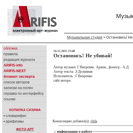
Музык
Музыкальная студия
> Остановись! Не
обложка
24.12.2015 23:48
правила
Остановись! Не убивай!
редакция журнала
ARIFIS-info
Автор музыки: Г.Вихренко. Аранж., фоногр.- А.Д.
ARIFIS-NEXT
Автор текста: Э.Долинная
Исполнитель : Г.Вихренко
блокнот эксперта
сайт автора :
список авторов
записки на полях
справка по интерфейсу
ссылки
КОПИЛКА СИЗИФА
• словарифис
Композицию добавил(а):
elida
• арифизмы
ФОТО-АРТ
информация о работе