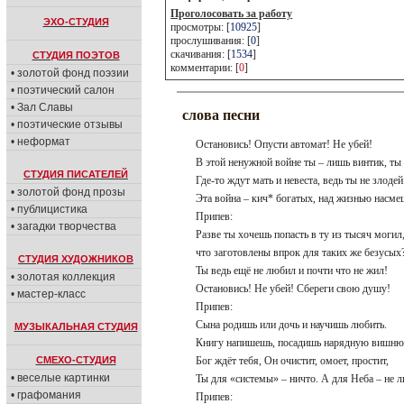
Проголосовать за работу
ЭХО-СТУДИЯ
просмотры: [
10925
]
прослушивания: [
0
]
скачивания: [
1534
]
СТУДИЯ ПОЭТОВ
комментарии: [
0
]
• золотой фонд поэзии
• поэтический салон
• Зал Славы
слова песни
• поэтические отзывы
• неформат
Остановись! Опусти автомат! Не убей!
В этой ненужной войне ты – лишь винтик, ты
СТУДИЯ ПИСАТЕЛЕЙ
Где-то ждут мать и невеста, ведь ты не злодей.
• золотой фонд прозы
Эта война – кич* богатых, над жизнью насме
• публицистика
Припев:
• загадки творчества
Разве ты хочешь попасть в ту из тысяч могил
что заготовлены впрок для таких же безусых
СТУДИЯ ХУДОЖНИКОВ
Ты ведь ещё не любил и почти что не жил!
• золотая коллекция
Остановись! Не убей! Сбереги свою душу!
• мастер-класс
Припев:
Сына родишь или дочь и научишь любить.
МУЗЫКАЛЬНАЯ СТУДИЯ
Книгу напишешь, посадишь нарядную вишн
СМЕХО-СТУДИЯ
Бог ждёт тебя, Он очистит, омоет, простит,
• веселые картинки
Ты для «системы» – ничто. А для Неба – не 
• графомания
Припев: