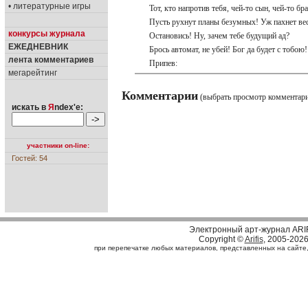
• литературные игры
Тот, кто напротив тебя, чей-то сын, чей-то б
Пусть рухнут планы безумных! Уж пахнет 
конкурсы журнала
Остановись! Ну, зачем тебе будущий ад?
ЕЖЕДНЕВНИК
Брось автомат, не убей! Бог да будет с тобою!
лента комментариев
Припев:
мегарейтинг
Комментарии
(выбрать просмотр комментар
искать в
Я
ndex'е:
участники on-line:
Гостей: 54
Электронный арт-журнал ARI
Copyright ©
Arifis
, 2005-202
при перепечатке любых материалов, представленных на сайте, с