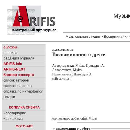
Музык
Музыкальная студия
> Воспоминания 
обложка
26.02.2014 20:34
правила
Воспоминания о друге
редакция журнала
ARIFIS-info
Автор музыки: Midav, Прокудин А.
ARIFIS-NEXT
Автор текста: Midav
Исполнитель : Прокудин А.
блокнот эксперта
сайт автора :
список авторов
записки на полях
справка по интерфейсу
ссылки
КОПИЛКА СИЗИФА
• словарифис
Композицию добавил(а): Midav
• арифизмы
ФОТО-АРТ
информация о работе