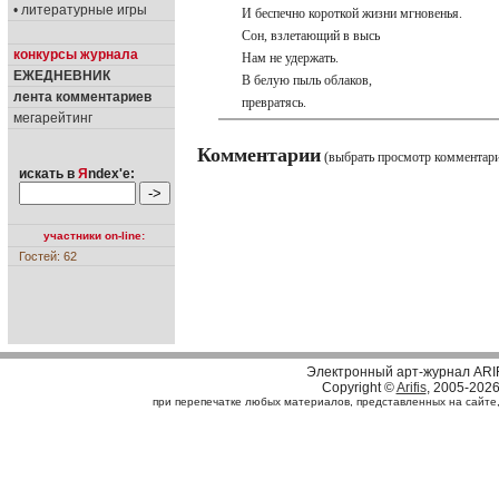
• литературные игры
И беспечно короткой жизни мгновенья.
Сон, взлетающий в высь
конкурсы журнала
Нам не удержать.
ЕЖЕДНЕВНИК
В белую пыль облаков,
лента комментариев
превратясь.
мегарейтинг
Комментарии
(выбрать просмотр комментар
искать в
Я
ndex'е:
участники on-line:
Гостей: 62
Электронный арт-журнал ARI
Copyright ©
Arifis
, 2005-202
при перепечатке любых материалов, представленных на сайте, с