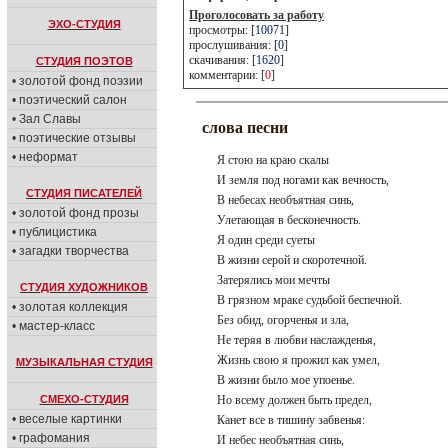
Проголосовать за работу
ЭХО-СТУДИЯ
просмотры: [
10071
]
прослушивания: [
0
]
скачивания: [
1620
]
СТУДИЯ ПОЭТОВ
комментарии: [
0
]
• золотой фонд поэзии
• поэтический салон
• Зал Славы
слова песни
• поэтические отзывы
• неформат
Я стою на краю скалы
И земля под ногами как вечность,
СТУДИЯ ПИСАТЕЛЕЙ
В небесах необъятная синь,
• золотой фонд прозы
Улетающая в бесконечность.
• публицистика
Я один среди суеты
• загадки творчества
В жизни серой и скоротечной.
Затерялись мои мечты
СТУДИЯ ХУДОЖНИКОВ
В грязном мраке судьбой беспечной.
• золотая коллекция
Без обид, огорченья и зла,
• мастер-класс
Не теряя в любви наслажденья,
Жизнь свою я прожил как умел,
МУЗЫКАЛЬНАЯ СТУДИЯ
В жизни было мое упоенье.
СМЕХО-СТУДИЯ
Но всему должен быть предел,
• веселые картинки
Канет все в тишину забвенья:
• графомания
И небес необъятная синь,