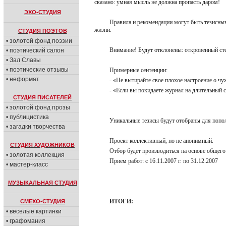
сказано: умная мысль не должна пропасть даром!
ЭХО-СТУДИЯ
Правила и рекомендации могут быть тезисным
жизни.
СТУДИЯ ПОЭТОВ
• золотой фонд поэзии
Внимание! Будут отклонены: откровенный ст
• поэтический салон
• Зал Славы
• поэтические отзывы
Примерные сентенции:
• неформат
- «Не вытирайте свое плохое настроение о ч
- «Если вы покидаете журнал на длительный с
СТУДИЯ ПИСАТЕЛЕЙ
• золотой фонд прозы
• публицистика
Уникальные тезисы будут отобраны для поп
• загадки творчества
Проект коллективный, но не анонимный.
СТУДИЯ ХУДОЖНИКОВ
Отбор будет производиться на основе общег
• золотая коллекция
Прием работ: с 16.11.2007 г. по 31.12.2007
• мастер-класс
МУЗЫКАЛЬНАЯ СТУДИЯ
ИТОГИ:
СМЕХО-СТУДИЯ
• веселые картинки
• графомания