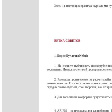
Здесь и в настоящих правилах журнала мы п
ВЕТКА СОВЕТОВ
1. Борис Булатов (Nefed)
1. Не спешите публиковать свежесрубленно
восприятия. Иногда после такой проверки временем
2. Размещая произведение, не рассчитывайте
низком качестве. Если негативные отзывы ранят ва
оградив, таким образом, свои творения, как от кри
3. Для того чтобы комфортно существовать н
4. ARIFIS – не площадка для единоборств. Е