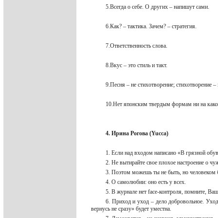
5.Всегда о себе. О других – напишут сами.
6.Как? – тактика. Зачем? – стратегия.
7.Ответственность слова.
8.Вкус – это стиль и такт.
9.Песня – не стихотворение; стихотворение –
10.Нет японским твердым формам ни на как
4. Ирина Рогова (Yucca)
1. Если над входом написано «В грязной обув
2. Не вытирайте свое плохое настроение о ч
3. Поэтом можешь ты не быть, но человеком
4. О самолюбии: оно есть у всех.
5. В журнале нет face-контроля, помните, В
6. Приход и уход – дело добровольное. Уход
вернусь не сразу» будет уместна.