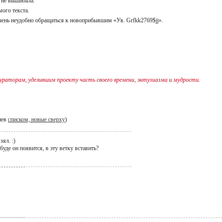
– не вышибала.
емого текста.
чень неудобно обращаться к новоприбывшим «Ув. Grfkk2769$jj».
раторам, уделившим проекту часть своего времени, энтузиазма и мудрости.
иев
списком, новые сверху
)
ял. :)
буде он появится, в эту ветку вставить?