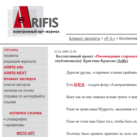
Блокнот эксперта
>
«P. S.»
> Коллекти
обложка
22.01.2008 21:09
правила
Коллективный проект
«Рекомендации старожил
опубликовал(а): Кристина Краплак (
Arifis
)
редакция журнала
ARIFIS-info
Дорогие друзья, «старички» и вновь прибы
ARIFIS-NEXT
блокнот эксперта
список авторов
Есть
ИДЕЯ
– создать фонд «Альтернативных
записки на полях
справка по интерфейсу
Кому как не нам знакома полная тревог и тр
ссылки
Разве не ценна наша Мудрость, закаленная 
КОПИЛКА СИЗИФА
• словарифис
Разве не стоит наш Опыт того, чтобы быть у
• арифизмы
ФОТО-АРТ
Поэтому было принято приятное во всех отн