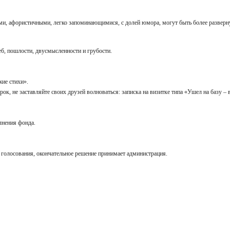
и, афористичными, легко запоминающимися, с долей юмора, могут быть более разверну
еб, пошлости, двусмысленности и грубости.
ужие стихи».
рок, не заставляйте своих друзей волноваться: записка на визитке типа «Ушел на базу – 
олнения фонда.
о голосования, окончательное решение принимает администрация.