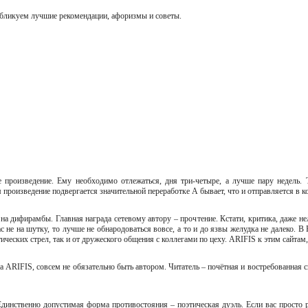
убликуем лучшие рекомендации, афоризмы и советы.
е произведение. Ему необходимо отлежаться, дня три-четыре, а лучше пару недель. 
 произведение подвергается значительной переработке А бывает, что и отправляется в 
 на дифирамбы. Главная награда сетевому автору – прочтение. Кстати, критика, даже н
с не на шутку, то лучше не обнародоваться вовсе, а то и до язвы желудка не далеко.
тических стрел, так и от дружеского общения с коллегами по цеху. ARIFIS к этим сайтам,
а ARIFIS, совсем не обязательно быть автором. Читатель – почётная и востребованная
динственно допустимая форма противостояния – поэтическая дуэль. Если вас просто ра