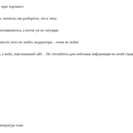
– враг хорошего.
, читатель сам разберется, что к чему.
 познакомьтесь, а потом уж по ситуации.
чности этого не любят, модераторы – очень не любят.
ка, е-мейл, персональный сайт… Не стесняйтесь дать побольше информации на своей стра
 литературе тоже.