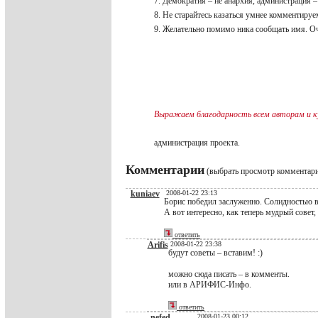
7. Демократия – не анархия, администрация 
8. Не старайтесь казаться умнее комментиру
9. Желательно помимо ника сообщать имя. О
Выражаем благодарность всем авторам и ку
администрация проекта.
Комментарии
(выбрать просмотр комментар
kuniaev
2008-01-22 23:13
Борис победил заслуженно. Солидностью вз
А вот интересно, как теперь мудрый совет, 
ответить
Arifis
2008-01-22 23:38
будут советы – вставим! :)
можно сюда писать – в комменты.
или в АРИФИС-Инфо.
ответить
nefed
2008-01-23 00:12