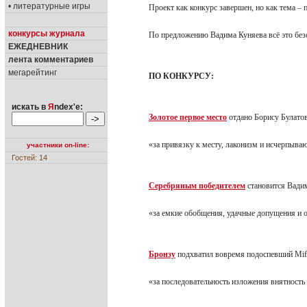
• литературные игры
Проект как конкурс завершен, но как тема –
конкурсы журнала
По предложению Вадима Куняева всё это без
ЕЖЕДНЕВНИК
лента комментариев
мегарейтинг
ПО КОНКУРСУ:
искать в
Я
ndex'е:
Золотое первое место
отдано Борису Булат
«за привязку к месту, лаконизм и исчерпыв
участники on-line:
Гостей: 14
Серебряным победителем
становится Вад
«за емкие обобщения, удачные допущения и
Бронзу
подхватил вовремя подоспевший Mi
«за последовательность изложения внятность