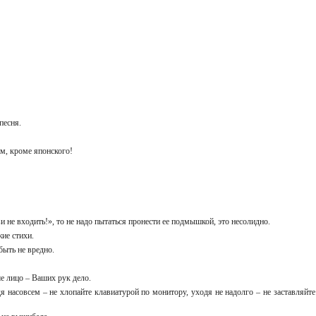
 песня.
ом, кроме японского!
и не входить!», то не надо пытаться пронести ее подмышкой, это несолидно.
ужие стихи.
 быть не вредно.
аше лицо – Ваших рук дело.
я насовсем – не хлопайте клавиатурой по монитору, уходя не надолго – не заставляйте