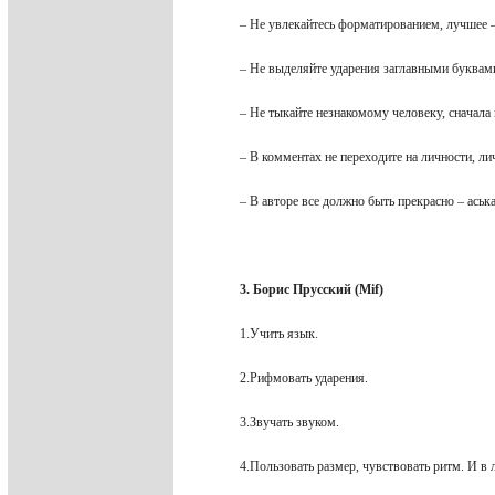
– Не увлекайтесь форматированием, лучшее 
– Не выделяйте ударения заглавными буквами
– Не тыкайте незнакомому человеку, сначала
– В комментах не переходите на личности, ли
– В авторе все должно быть прекрасно – ась
3. Борис Прусский (Mif)
1.Учить язык.
2.Рифмовать ударения.
3.Звучать звуком.
4.Пользовать размер, чувствовать ритм. И в