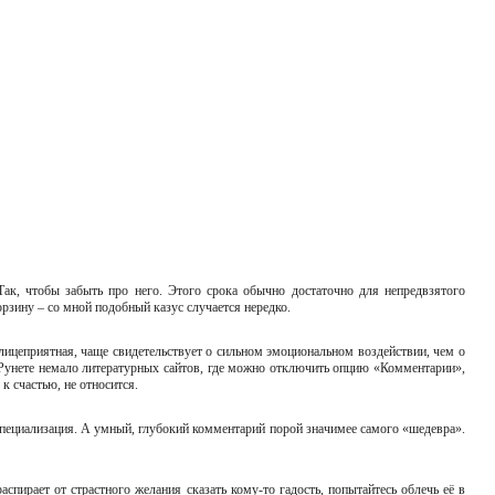
Так, чтобы забыть про него. Этого срока обычно достаточно для непредвзятого
корзину – со мной подобный казус случается нередко.
елицеприятная, чаще свидетельствует о сильном эмоциональном воздействии, чем о
 В Рунете немало литературных сайтов, где можно отключить опцию «Комментарии»,
 к счастью, не относится.
 специализация. А умный, глубокий комментарий порой значимее самого «шедевра».
спирает от страстного желания сказать кому-то гадость, попытайтесь облечь её в