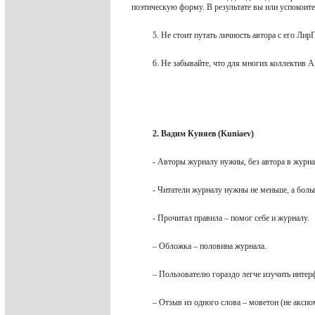
поэтическую форму. В результате вы или успокоите
5. Не стоит путать личность автора с его Ли
6. Не забывайте, что для многих коллектив 
2. Вадим Куняев (Kuniaev)
- Авторы журналу нужны, без автора в журн
- Читатели журналу нужны не меньше, а больш
- Прочитал правила – помог себе и журналу.
– Обложка – половина журнала.
– Пользователю гораздо легче изучить интер
– Отзыв из одного слова – моветон (не акси