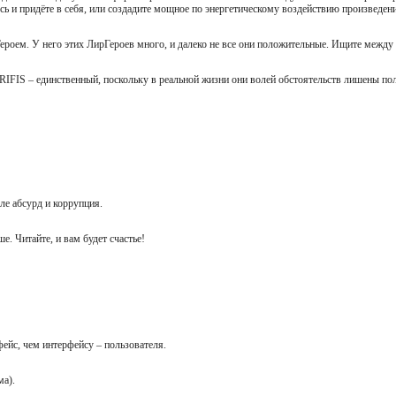
сь и придёте в себя, или создадите мощное по энергетическому воздействию произведен
рГероем. У него этих ЛирГероев много, и далеко не все они положительные. Ищите между
ARIFIS – единственный, поскольку в реальной жизни они волей обстоятельств лишены по
але абсурд и коррупция.
е. Читайте, и вам будет счастье!
фейс, чем интерфейсу – пользователя.
ома).