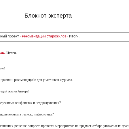
Блокнот эксперта
вный проект
«Рекомендации старожилов»
Итоги.
ов»
Итоги.
вшие!
 правил и рекомендаций» для участников журнала.
агедий жизнь Автора!
в пережитых конфликтах и недоразумениях?
вековеченным в тезисах и афоризмах?
ошениях решение вопроса: провести мероприятие на предмет отбора уникальных правил