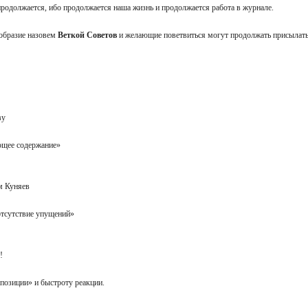
 продолжается, ибо продолжается наша жизнь и продолжается работа в журнале.
образие назовем
Веткой Советов
и желающие поветвиться могут продолжать присылать
ову
ающее содержание»
им Куняев
 отсутствие упущений»
f!
 позиции» и быстроту реакции.