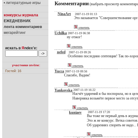
Комментарии
• литературные игры
(выбрать просмотр комментар
NinaArt
2007-11-19 01:13
конкурсы журнала
Это называется "Совершенствование орг
ЕЖЕДНЕВНИК
лента комментариев
ответить
мегарейтинг
Uchilka
2007-11-19 06:38
ну отжог!
ответить
искать в
Я
ndex'е:
nefed
2007-11-19 09:26
Особенно последняя сентенция! Так по-хоро
участники on-line:
ответить
Гостей: 16
Yucca
2007-11-19 09:56
Спасибо, Вадим!
ответить
Yankovska
2007-11-19 16:22
Насчёт ударений я бы поспорила, но в це
Наверняка возьмёте первое место за отсу
ответить
kuniaev
2007-11-19 17:20
Вы тоже не первый день в журна
Это ж не конкурс. Ветка советов.
Об ударениях спорить не надо...
ответить