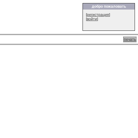
добро пожаловать
[
регистрация
]
[
войти
]
печать