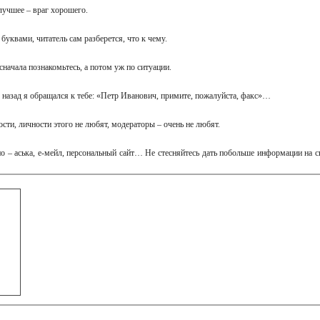
лучшее – враг хорошего.
буквами, читатель сам разберется, что к чему.
сначала познакомьтесь, а потом уж по ситуации.
 назад я обращался к тебе: «Петр Иванович, примите, пожалуйста, факс»…
ости, личности этого не любят, модераторы – очень не любят.
о – аська, е-мейл, персональный сайт… Не стесняйтесь дать побольше информации на с