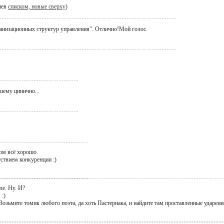
иев
списком, новые сверху
)
анизационных структур управления". Отлично!Мой голос.
шему цинично...
лом всё хорошо.
тствием конкуренции :)
ле. Ну. И?
 :)
 Возьмите томик любого поэта, да хоть Пастернака, и найдите там проставленные ударени