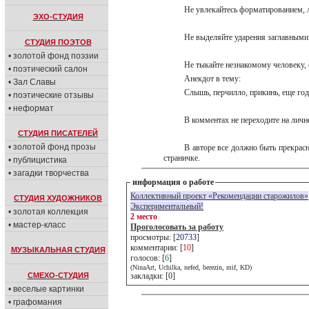
Не увлекайтесь форматированием, 
ЭХО-СТУДИЯ
Не выделяйте ударения заглавными 
СТУДИЯ ПОЭТОВ
• золотой фонд поэзии
Не тыкайте незнакомому человеку, 
• поэтический салон
Анекдот в тему:
• Зал Славы
Слышь, перчилло, прикинь, еще год
• поэтические отзывы
• неформат
В комментах не переходите на личн
СТУДИЯ ПИСАТЕЛЕЙ
• золотой фонд прозы
В авторе все должно быть прекрасн
страничке.
• публицистика
• загадки творчества
информация о работе
Коллективный проект «Рекомендации старожилов»
СТУДИЯ ХУДОЖНИКОВ
Экспериментальный!
• золотая коллекция
2 место
• мастер-класс
Проголосовать за работу
просмотры: [
20733
]
комментарии: [
10
]
МУЗЫКАЛЬНАЯ СТУДИЯ
голосов: [
6
]
(NinaArt, Uchilka, nefed, berezin, mif, KD)
СМЕХО-СТУДИЯ
закладки: [0]
• веселые картинки
• графомания