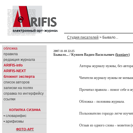
Студия писателей
> Бывало...
обложка
2007-11-18 22:25
правила
Бывало... / Куняев Вадим Васильевич (
kuniaev
)
редакция журнала
ARIFIS-info
Авторы журналу нужны, без автора
ARIFIS-NEXT
блокнот эксперта
Читатели журналу нужны не меньше,
список авторов
записки на полях
Прочитал правила – помог себе и ж
справка по интерфейсу
ссылки
Обложка – половина журнала.
КОПИЛКА СИЗИФА
Пользователю гораздо легче изучит
• словарифис
• арифизмы
Отзыв из одного слова – моветон (
ФОТО-АРТ