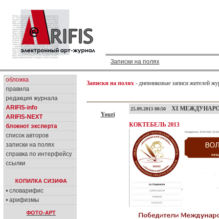
Записки на полях
обложка
Записки на полях
- дневниковые записи жителей жу
правила
редакция журнала
ARIFIS-info
XІ МЕЖДУНАРО
25.09.2013 00:50
Youri
ARIFIS-NEXT
КОКТЕБЕЛЬ 2013
блокнот эксперта
список авторов
записки на полях
справка по интерфейсу
ссылки
КОПИЛКА СИЗИФА
• словарифис
• арифизмы
ФОТО-АРТ