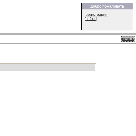
добро пожаловать
[
регистрация
]
[
войти
]
печать