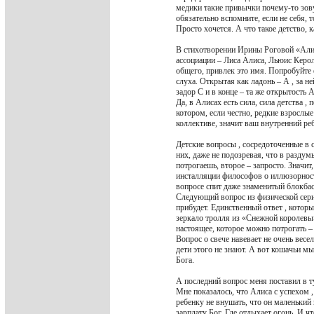
медики такие привычки почему-то зов
обязательно вспомните, если не себя, 
Просто хочется. А что такое детство, 
В стихотворении Ирины Роговой «Алис
ассоциации – Лиса Алиса, Льюис Керо
общего, привлек это имя. Попробуйте 
слуха. Открытая как ладонь – А , за н
задор С и в конце – та же открытость 
Да, в Алисах есть сила, сила детства 
котором, если честно, редкие взрослы
коллективе, значит ваш внутренний ре
Детские вопросы , сосредоточенные в
них, даже не подозревая, что в раздум
потрогаешь, второе – запросто. Значи
инсталляции философов о иллюзорнос
вопросе спит даже знаменитый блокба
Следующий вопрос из физической серии
прибудет. Единственный ответ , которы
зеркало тролля из «Снежной королевы» 
настоящее, которое можно потрогать –
Вопрос о свече навевает не очень весе
дети этого не знают. А вот кошачьи мыс
Бога.
А последний вопрос меня поставил в 
Мне показалось, что Алиса с успехом ,
ребенку не внушать, что он маленький 
зарплату Бог. Где отдыхает огонь. И 