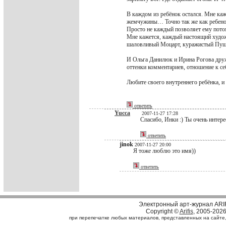
В каждом из ребёнок остался. Мне каж
жемчужины… Точно так же как ребенок,
Просто не каждый позволяет ему потом 
Мне кажется, каждый настоящий художн
шаловливый Моцарт, куражистый Пуш
И Ольга Данилюк и Ирина Рогова дружа
оттенки комментариев, отношение к се
Любите своего внутреннего ребёнка, и в
ответить
Yucca
2007-11-27 17:28
Спасибо, Инки :) Ты очень интере
ответить
jinok
2007-11-27 20:00
Я тоже люблю это имя))
ответить
Электронный арт-журнал ARI
Copyright ©
Arifis
, 2005-202
при перепечатке любых материалов, представленных на сайте, с