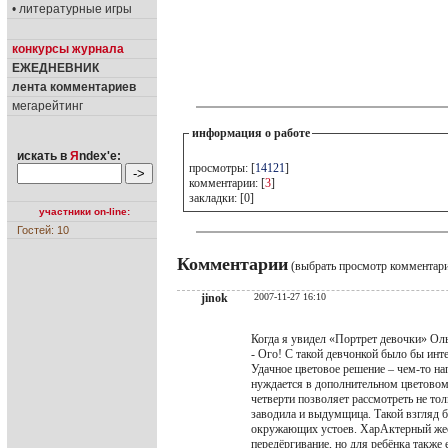
• литературные игры
конкурсы журнала
ЕЖЕДНЕВНИК
лента комментариев
мегарейтинг
информация о работе
искать в
Я
ndex'е:
просмотры: [
14121
]
комментарии: [
3
]
закладки: [0]
участники on-line:
Гостей: 10
Комментарии
(выбрать просмотр комментар
jinok
2007-11-27 16:10
Когда я увидел «Портрет девочки» Ол
- Ого! С такой девчонкой было бы инт
Удачное цветовое решение – чем-то на
нуждается в дополнительном цветовом
четверти позволяет рассмотреть не тол
заводила и выдумщица. Такой взгляд б
окружающих устоев. ХарАктерный жест 
передёргивание, но для ребёнка также 