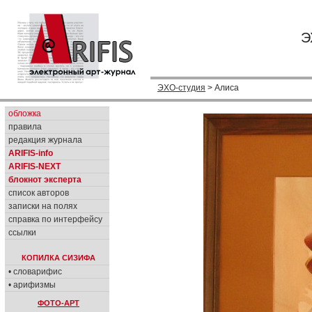
Э
ЭХО-студия
> Алиса
обложка
правила
редакция журнала
ARIFIS-info
ARIFIS-NEXT
блокнот эксперта
список авторов
записки на полях
справка по интерфейсу
ссылки
КОПИЛКА СИЗИФА
• словарифис
• арифизмы
ФОТО-АРТ