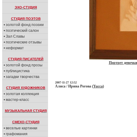
ЭХО-СТУДИЯ
СТУДИЯ ПОЭТОВ
• золотой фонд поэзии
• поэтический салон
• Зал Славы
• поэтические отзывы
• неформат
СТУДИЯ ПИСАТЕЛЕЙ
Портрет девочк
• золотой фонд прозы
• публицистика
• загадки творчества
2007-11-27 12:52
Алиса / Ирина Рогова (
Yucca
)
СТУДИЯ ХУДОЖНИКОВ
• золотая коллекция
• мастер-класс
МУЗЫКАЛЬНАЯ СТУДИЯ
СМЕХО-СТУДИЯ
• веселые картинки
• графомания