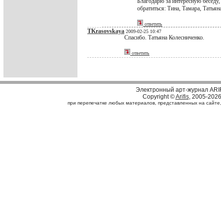
Благодарю за интересную беседу,
обратиться: Тина, Тамара, Татьян
ответить
TKrasovskaya
2009-02-25 10:47
Спасибо. Татьяна Колесниченко.
ответить
Электронный арт-журнал ARI
Copyright ©
Arifis
, 2005-202
при перепечатке любых материалов, представленных на сайте, с