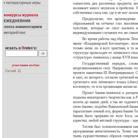
• литературные игры
совместить два различных предмета, ко
возникает много неувязок и пробелов. 
собственные глаза там, где я не мог пол
конкурсы журнала
Предполагаю, что произведение 
ЕЖЕДНЕВНИК
образованной на сетчатке глаз миллио
лента комментариев
чувствам, которые он смог вызвать 
мегарейтинг
индивидуальными случаями тех же самых
Во время работы над образом Леон
иконе «Владимирской Богоматери», явля
искать в
Я
ndex'е:
только меня, но и всех христиан, в то
структура происходит от латинского struc
«структура» появилось с конца XVII века
Государственный порядок, сло
участники on-line:
неорганизованную силу. Направление эт
Гостей: 11
проекте памятника III Интернационалу. С
в хаос, из которого, согласно греческой
греческого или латинского языка (chaos
вселенную, то есть организация жизни н
Проект башни появился в разорен
подъема новаторского творчества как в 
вплоть до наших дней, а так же художе
свою башню, подобно Вавилонской башне,
параллельно земной оси, форма башни Та
башни было прервано по воле Бога, см
единства, любой жёсткой структуры – ид
Татлин был основоположником кине
программная антистатичность. Точно та
ткань художественных образов современ