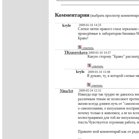
Комментарии
(выбрать просмотр комментар
krylo
2009-01-10 14:23
Слепое пятно правого глаза зеркально 
проведённые в лаборатории бионики 
Браво!
ответить
TKrasovskaya
2009-01-10 14:37
Какую сторону "Браво" рассмат
ответить
krylo
2009-01-10 15:08
Я думаю, ту, в которой слепые п
ответить
NinaArt
2009-02-24 12:15
Никогда еще так трудно не давалось м
различным темам не позволяют протяну
жизни всегда длинен путь от "самопоз
о самопознании, о визуальном восприя
почему только в живописи, а не во все
иллюстрациями для той же визуализации
текста.Чувствуется огромная работа, н
Примите мой комментарий как от рядо