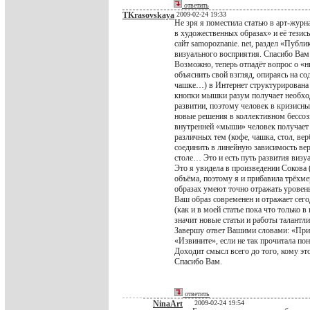
ответить
TKrasovskaya
2009-02-24 19:33
Не зря я поместила статью в арт-журна
в художественных образах» и её тезис
сайт samopoznanie. net, раздел «Публи
визуального восприятия. Спасибо Вам з
Возможно, теперь отпадёт вопрос о «ни
объяснить свой взгляд, опираясь на 
чашке…) в Интернет структурирована 
кнопки мышки разум получает необхо
развитии, поэтому человек в кризисны
новые решения в коллективном бессо
внутренней «мыши» человек получает 
различных тем (кофе, чашка, стол, ве
соединить в линейную зависимость ве
столе… Это и есть путь развития визуа
Это я увидела в произведении Сокова 
объёма, поэтому я и прибавила трёхме
образах умеют точно отражать уровень
Ваш образ современен и отражает сег
(как и в моей статье пока что только 
значит новые статьи и работы талантли
Завершу ответ Вашими словами: «Прим
«Извините», если не так прочитала п
Доходит смысл всего до того, кому эт
Спасибо Вам.
ответить
NinaArt
2009-02-24 19:54