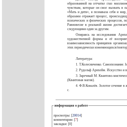
образованной на сетчатке глаз миллио
чувствам, которые он смог вызвать в п
«Мать и дитя», я познавала себя и мир,
образами отражает процесс, происходящ
психических и физических процессов, по
Равновесие в реальной жизни достига
следующими один за другим.
Опираясь на исследования Арнхе
художественной формы и её восприят
взаимозависимость принципов организа
этих периодически изменяющихся/повто
Литература:
1. Т.Колесниченко. Самопознание. h
2. Рудольф Арнхейм. Искусство и в
3. Заречный М. Квантово-мистическ
(Квантовая магия).
4. Ф.В.Ковалёв. Золотое сечение в
с.
информация о работе
просмотры: [
20014
]
комментарии: [
7
]
закладки: [0]