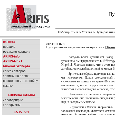
Пу
Публицистика
>
Статья
> Путь развит
обложка
2009-01-10 11:03
правила
Путь развития визуального восприятия /
TKraso
редакция журнала
ARIFIS-info
Когда-то более десяти лет назад
художника, эмигрировавшего в 1979 год
ARIFIS-NEXT
Мир»[1]. Я хотела понять, что в этом пр
блокнот эксперта
самой исторической практике? А может б
список авторов
Зрительные образы приходят как к 
записки на полях
мы исповедуем. Драма столкновений н
справка по интерфейсу
художников не только в середине 80-х го
как личности, так и государства, показа
ссылки
зависит от выбора каждого человека, от
Hамерение в сочетании с творчест
КОПИЛКА СИЗИФА
деятельности, оно поставило определённу
• словарифис
мир, в котором мы живём.
• арифизмы
В рукописи «Миссия творчества» 
положений и выводов квантовой механики
ФОТО-АРТ
значение. За время работы над символ