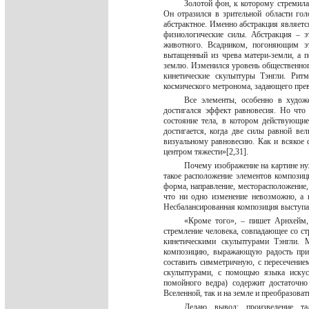
Золотой фон, к которому стремилас
Он отразился в зрительной области го
абстрактное. Именно абстракция являет
физиологические силы. Абстракция – эт
животного. Всадником, погоняющим эт
вытащенный из чрева матери-земли, а 
землю. Изменился уровень общественног
кинетические скульптуры Тэнгли. Рит
космического метронома, задающего прев
Все элементы, особенно в худож
достигался эффект равновесия. Но что
состояние тела, в котором действующи
достигается, когда две силы равной в
визуальному равновесию. Как и всякое 
центром тяжести»[2,31].
Почему изображение на картине ну
такое расположение элементов композиц
форма, направление, месторасположение,
что ни одно изменение невозможно, а
Несбалансированная композиция выступае
«Кроме того», – пишет Арнхейм,
стремление человека, совпадающее со ст
кинетическими скульптурами Тэнгли. 
композицию, выражающую радость при 
составить симметричную, с пересечени
скульптурами, с помощью языка искус
помойного ведра) содержит достаточн
Вселенной, так и на земле и преобразова
Делаю вывод: произведение тал