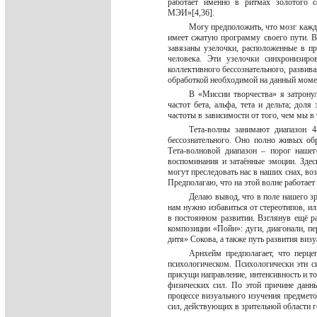
работает именно в ритмах золотого с
МЭИ»[4,36].
Могу предположить, что мозг каждо
имеет сжатую программу своего пути. В
завязаны узелочки, расположенные в пр
человека. Эти узелочки синхронизиро
коллективного бессознательного, развив
обработкой необходимой на данный моме
В «Миссии творчества» я затронул
частот бета, альфа, тета и дельта; дол
частоты в зависимости от того, чем мы 
Тета-волны занимают диапазон 4
бессознательного. Оно полно живых обр
Тета-волновой диапазон – порог наше
воспоминания и затаённые эмоции. Здес
могут преследовать нас в наших снах, во
Предполагаю, что на этой волне работает
Делаю вывод, что в поле нашего зр
нам нужно избавиться от стереотипов, 
в постоянном развитии. Взглянув ещё ра
композиции «Пойи»: дуги, диагонали, пе
дитя» Сокова, а также путь развития виз
Арнхейм предполагает, что перце
психологическом. Психологически эти с
присущи направление, интенсивность и т
физических сил. По этой причине дан
процессе визуального изучения предмет
сил, действующих в зрительной области 