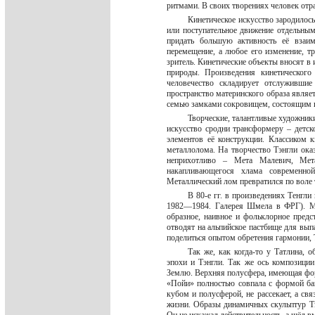
ритмами. В своих творениях человек отр
Кинетическое искусство зародилось
или поступательное движение отдельным
придать большую активность её взаим
перемещение, а любое его изменение, т
зритель. Кинетические объекты вносят в 
природы. Произведения кинетического
человечество складирует отслуживши
пространство материнского образа являет
семью замками сокровищем, состоящим из
Творческие, талантливые художник
искусство сродни трансформеру – детс
элементов её конструкции. Классиком 
металлолома. На творчество Тэнгли оказ
неприхотливо – Мета Малевич, Мет
накапливающегося хлама современно
Металлический лом превратился по воле 
В 80-е гг. в произведениях Тенгли
1982—1984. Галерея Шмела в ФРГ). Ме
образное, наивное и фольклорное предст
отводят на альпийское пастбище для вып
поделиться опытом обретения гармонии, 
Так же, как когда-то у Татлина, 
эпохи и Тэнгли. Так же ось композици
Землю. Верхняя полусфера, имеющая фор
«Пойи» полностью совпала с формой ба
кубом и полусферой, не рассекает, а свя
жизни. Образы динамичных скульптур Тэ