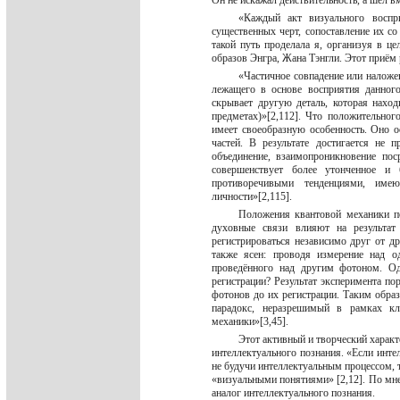
Он не искажал действительность, а шёл в
«Каждый акт визуального воспри
существенных черт, сопоставление их со
такой путь проделала я, организуя в 
образов Энгра, Жана Тэнгли. Этот приём
«Частичное совпадение или наложен
лежащего в основе восприятия данного
скрывает другую деталь, которая нахо
предметах)»[2,112]. Что положительног
имеет своеобразную особенность. Оно о
частей. В результате достигается не 
объединение, взаимопроникновение пос
совершенствует более утонченное и
противоречивыми тенденциями, име
личности»[2,115].
Положения квантовой механики п
духовные связи влияют на результат
регистрироваться независимо друг от дру
также ясен: проводя измерение над о
проведённого над другим фотоном. Од
регистрации? Результат эксперимента по
фотонов до их регистрации. Таким образ
парадокс, неразрешимый в рамках кла
механики»[3,45].
Этот активный и творческий характ
интеллектуального познания. «Если инте
не будучи интеллектуальным процессом, 
«визуальными понятиями» [2,12]. По мне
аналог интеллектуального познания.