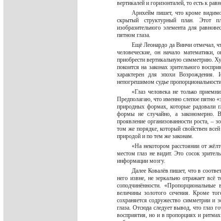
вертикалей и горизонталей, то есть к ра
Арнхейм пишет, что кроме видимо
скрытый структурный план. Этот пл
изобразительного элемента для равнове
пятном глаза.
Ещё Леонардо да Винчи отмечал, чт
человеческие, он начало математики, о
приобрести вертикальную симметрию. Ху
покоится на законах зрительного воспри
характерен для эпохи Возрождения. 
непогрешимом судье пропорциональност
«Глаз человека не только приемни
Предполагаю, что именно слепое пятно «
природных формах, которые радовали г
формы не случайно, а закономерно. В
проявление организованности роста, – зо
том же порядке, который свойствен всей
природой и по тем же законам.
«На некотором расстоянии от жёлто
местом глаз не видит. Это сосок зрител
информации мозгу.
Далее Ковалёв пишет, что в соотве
него извне, не зеркально отражает всё
соподчинённости. «Пропорциональные 
величины золотого сечения. Кроме тог
сохраняется содружество симметрии и зо
глаза. Отсюда следует вывод, что глаз 
восприятия, но и в пропорциях и ритмах