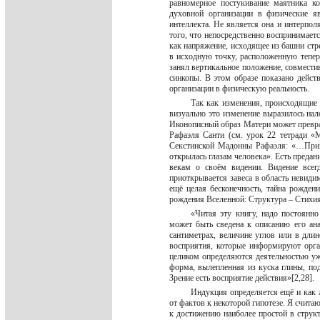
равномерное постукивание маятника к
духовной организации в физические я
интеллекта. Не является она и интерпо
того, что непосредственно воспринимае
как напряжение, исходящее из башни стр
в исходную точку, расположенную тепе
занял вертикальное положение, совмести
синкопы. В этом образе показано дейст
организации в физическую реальность.
Так как изменения, происходящие 
визуально это изменение выразилось на
Иконописный образ Матери может преврат
Рафаэля Санти (см. урок 22 тетради «
Секстинской Мадонны Рафаэля: «…Приход
открылась глазам человека». Есть предан
векам о своём видении. Видение всег
приоткрывается завеса в область невиди
ещё целая бесконечность, тайна рожден
рождения Вселенной: Структура – Стихия
«Читая эту книгу, надо постоянн
может быть сведена к описанию его ан
сантиметрах, величине углов или в дли
восприятия, которые информируют орга
целиком определяются деятельностью уж
форма, вылепленная из куска глины, по
Зрение есть восприятие действия»[2,28].
Индукция определяется ещё и как 
от фактов к некоторой гипотезе. Я счита
к достижению наиболее простой в струк