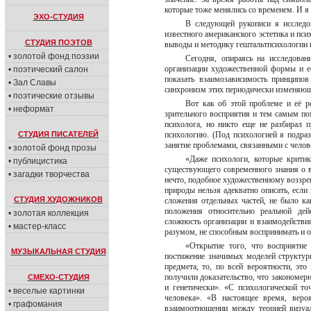
которые тоже менялись со временем. И я
ЭХО-СТУДИЯ
В следующей рукописи я исследов
известного американского эстетика и пс
СТУДИЯ ПОЭТОВ
выводы и методику гештальтпсихологии 
• золотой фонд поэзии
Сегодня, опираясь на исследован
организации художественной формы и е
• поэтический салон
показать взаимозависимость принципов
• Зал Славы
синхронизм этих периодически изменяю
• поэтические отзывы
Вот как об этой проблеме и её р
• неформат
зрительного восприятия и тем самым по
психолога, но никто еще не разбирал 
СТУДИЯ ПИСАТЕЛЕЙ
психологию. (Под психологией я подраз
занятие проблемами, связанными с челов
• золотой фонд прозы
«Даже психологи, которые крити
• публицистика
существующего современного знания о 
• загадки творчества
нечто, подобное художественному воззре
природы нельзя адекватно описать, если
СТУДИЯ ХУДОЖНИКОВ
сложения отдельных частей, не было к
положения относительно реальной дей
• золотая коллекция
сложность организации и взаимодействи
• мастер-класс
разумом, не способным воспринимать и о
«Открытие того, что восприятие 
МУЗЫКАЛЬНАЯ СТУДИЯ
постижение значимых моделей структуры
предмета, то, по всей вероятности, э
получили доказательство, что закономер
СМЕХО-СТУДИЯ
и генетически». «С психологической то
• веселые картинки
человека». «В настоящее время, веро
• графомания
взаимоотношении между теорией визуал