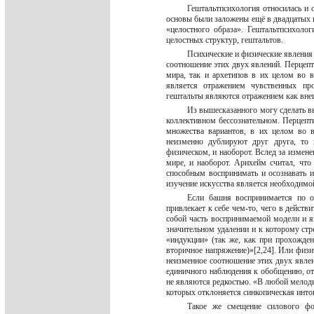
Гештальтпсихология относилась и 
основы были заложены ещё в двадцатых 
«целостного образа». Гештальтпсихолог
целостных структур, гештальтов.
Психические и физические явления 
соотношение этих двух явлений. Перцепт
мира, так и архетипов в их целом во 
является отражением чувственных про
гештальты являются отражением как внеш
Из вышесказанного могу сделать в
коллективном бессознательном. Перцепт
множества вариантов, в их целом во 
неизменно дублируют друг друга, то 
физическом, и наоборот. Вслед за измен
мире, и наоборот. Арнхейм считал, что
способным воспринимать и осознавать и
изучение искусства является необходимо
Если башня воспринимается по о
привлекает к себе чем-то, чего в действ
собой часть воспринимаемой модели и 
значительном удалении и к которому стр
«индукции» (так же, как при прохожден
вторичное напряжение)»[2,24]. Или физи
неизменное соотношение этих двух явлен
единичного наблюдения к обобщению, от
не являются редкостью. «В любой мелод
которых отклоняется синкопическая инто
Такое же смещение силового ф