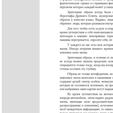
фантастические сценки со странными фи
перезвоне которых каждый может услыша
Зрительные образы всегда были 
Иероглифы Древнего Египта, шумерские
образов в качестве языка. Видимо, наш
обратное: люди, которые развивали внут
Для того чтобы сесть за руль и от
время путешествия к себе появляющиеся
неполадок в машине: неисправные торм
машины перегревается, спросите себя, не
У каждого из нас есть своя истор
жизнь. Иногда потратив немного времен
изменить свою жизнь.
Зрительные образы, в отличие от п
не всегда можно назвать предельно яс
открывается только тогда, когда мы восп
готовы осознать эту глубину.
Образы не только метафоричны, но
живописи эпохи палеолита и заканчивая
содержат целый спектр особых межкуль
которые не осознаются человеком, но пр
или выбранных нами картин могут выража
Во время путешествия на автомо
впереди автомобиля, затем видите рядом 
жизнь, имеющая свою продолжительнос
распространение и изменение), исчезно
несёт конкретную информацию, то символ