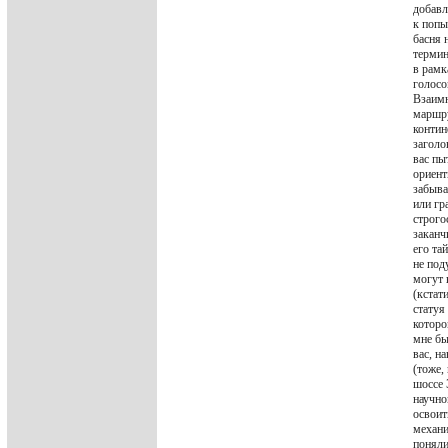
добавл
к попы
басня 
термин
в рамк
голосо
Взаимн
маршру
контин
заголо
вас пы
ориент
забыва
или гр
строго
заканч
его та
не под
могут 
(кстат
статуя
которо
мне бы
вас, н
(тоже,
шоссе 
научно
освоит
механи
поняли