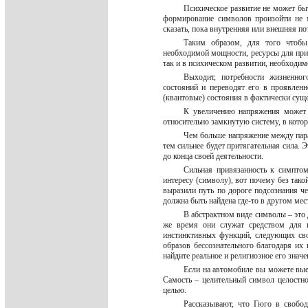
Психическое развитие не может быт
формирование символов произойти не м
сказать, пока внутренняя или внешняя п
Таким образом, для того чтобы
необходимой мощности, ресурсы для прио
так и в психическом развитии, необходим
Выходит, потребности жизненно
состояний и переводят его в проявленн
(квантовые) состояния в фактически су
К увеличению напряжения может 
относительно замкнутую систему, в кото
Чем больше напряжение между пара
тем сильнее будет притягательная сила.
до конца своей деятельности.
Сильная привязанность к симпто
интересу (символу), вот почему без так
выразили путь по дороге подсознания че
должна быть найдена где-то в другом мест
В абстрактном виде символы – это
же время они служат средством для 
инстинктивных функций, следующих сво
образов бессознательного благодаря их
найдите реальное и религиозное его значе
Если на автомобиле вы можете выех
Самость – целительный символ целостнос
целью.
Рассказывают, что Гюго в свобод