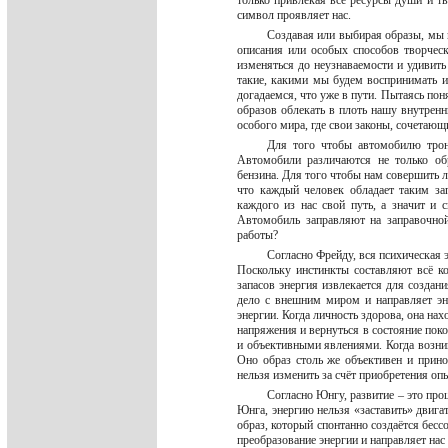
только привлекая все ресурсы души и т
символ проявляет нас.
Создавая или выбирая образы, мы
описания или особых способов творчес
изменяться до неузнаваемости и удивить
такие, какими мы будем воспринимать и
догадаемся, что уже в пути. Пытаясь пон
образов облекать в плоть нашу внутрен
особого мира, где свои законы, сочетаю
Для того чтобы автомобилю трону
Автомобили различаются не только об
бензина. Для того чтобы нам совершить л
что каждый человек обладает таким за
каждого из нас свой путь, а значит и 
Автомобиль заправляют на заправочной
работы?
Согласно Фрейду, вся психическая 
Поскольку инстинкты составляют всё ко
запасов энергия извлекается для создани
дело с внешним миром и направляет эн
энергии. Когда личность здорова, она нах
напряжения и вернуться в состояние пок
и объективными явлениями. Когда возник
Оно образ столь же объективен и прино
нельзя изменить за счёт приобретения о
Согласно Юнгу, развитие – это про
Юнга, энергию нельзя «заставить» двига
образ, который спонтанно создаётся бес
преобразование энергии и направляет на