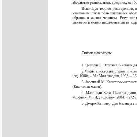
абсолютно равноправны, среди них нет б
Используя теорию декогеренции,
квантовым, так и роль зрительных обра
образов в жизни человека. Результат
механики и моими наблюдениями за под
Список литературы
1.Кривцун О. Эстетика. Учебник дл
2.Мифы в искусстве старом и ново
изд. 1900г. – М.: Мол.гвардия, 1992. – 28
3. Заречный М. Квантово-мистическ
(Квантовая магия).
4. Малкиоди Кати. Палитра души.
«София»; М.: ИД «София», 2004. – 272 с
5. Джорж Катчмер. Дао биоэнергетик