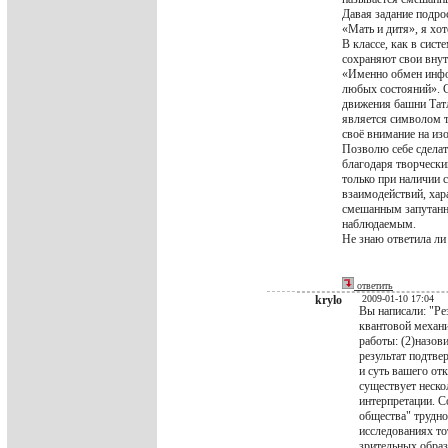
Давая задание подро
«Мать и дитя», я хо
В классе, как в сист
сохраняют свои внут
«Именно обмен инфор
любых состояний». 
движения башни Тат
является символом т
своё внимание на из
Позволю себе сделат
благодаря творчески
только при наличии 
взаимодействий, хар
смешанным запутанны
наблюдаемым.
Не знаю ответила ли
ответить
krylo
2009-01-10 17:04
Вы написали: "Р
квантовой механи
работы: (2)назов
результат подтве
и суть вашего от
существует неско
интерпретации. С
общества" трудно
исследованиях то
зрительных образ