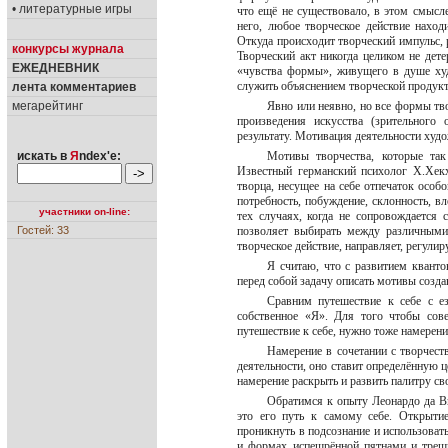
• литературные игры
что ещё не существовало, в этом смысл
него, любое творческое действие нахо
Откуда происходит творческий импульс,
конкурсы журнала
Творческий акт никогда целиком не дет
ЕЖЕДНЕВНИК
«чувства формы», живущего в душе худ
служить объяснением творческой продукт
лента комментариев
мегарейтинг
Явно или неявно, но все формы тв
произведения искусства (зрительного
результату. Мотивация деятельности ху
искать в
Я
ndex'е:
Мотивы творчества, которые так
Известный германский психолог Х.Хекх
творца, несущее на себе отпечаток особ
потребность, побуждение, склонность, в
участники on-line:
тех случаях, когда не сопровождается
Гостей: 33
позволяет выбирать между различными 
творческое действие, направляет, регулир
Я считаю, что с развитием кванто
перед собой задачу описать мотивы соз
Сравним путешествие к себе с е
собственное «Я». Для того чтобы сов
путешествие к себе, нужно тоже намерен
Намерение в сочетании с творчест
деятельности, оно ставит определённую ц
намерение раскрыть и развить палитру с
Обратимся к опыту Леонардо да В
это его путь к самому себе. Открыти
проникнуть в подсознание и использова
и формах испещрённой пятнами и трещ