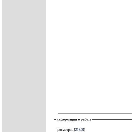
информация о работе
просмотры: [
21350
]