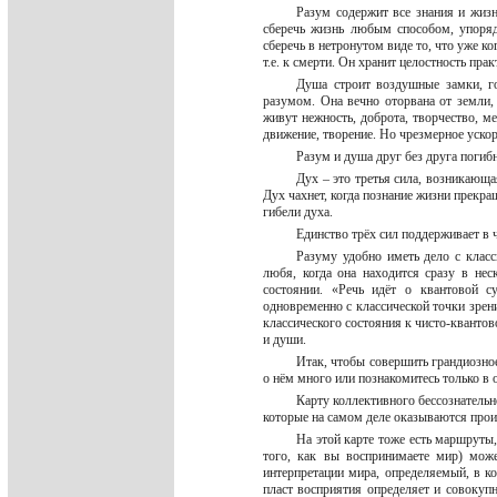
Разум содержит все знания и жизн
сберечь жизнь любым способом, упоряд
сберечь в нетронутом виде то, что уже к
т.е. к смерти. Он хранит целостность пра
Душа строит воздушные замки, го
разумом. Она вечно оторвана от земли,
живут нежность, доброта, творчество, м
движение, творение. Но чрезмерное ускор
Разум и душа друг без друга погиб
Дух – это третья сила, возникающа
Дух чахнет, когда познание жизни прекра
гибели духа.
Единство трёх сил поддерживает в 
Разуму удобно иметь дело с класс
любя, когда она находится сразу в нес
состоянии. «Речь идёт о квантовой с
одновременно с классической точки зрен
классического состояния к чисто-кванто
и души.
Итак, чтобы совершить грандиозное
о нём много или познакомитесь только в 
Карту коллективного бессознатель
которые на самом деле оказываются про
На этой карте тоже есть маршруты,
того, как вы воспринимаете мир) мож
интерпретации мира, определяемый, в к
пласт восприятия определяет и совокуп