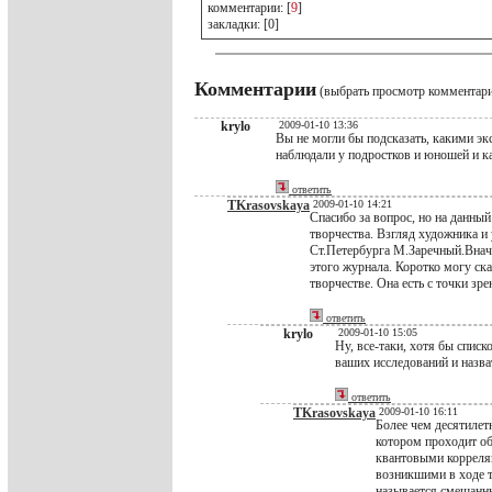
комментарии: [
9
]
закладки: [0]
Комментарии
(выбрать просмотр комментар
krylo
2009-01-10 13:36
Вы не могли бы подсказать, какими э
наблюдали у подростков и юношей и к
ответить
TKrasovskaya
2009-01-10 14:21
Спасибо за вопрос, но на данный
творчества. Взгляд художника и 
Ст.Петербурга М.Заречный.Вначал
этого журнала. Коротко могу ска
творчестве. Она есть с точки зр
ответить
krylo
2009-01-10 15:05
Ну, все-таки, хотя бы спис
ваших исследований и назва
ответить
TKrasovskaya
2009-01-10 16:11
Более чем десятилет
котором проходит об
квантовыми корреля
возникшими в ходе т
называется смешанн