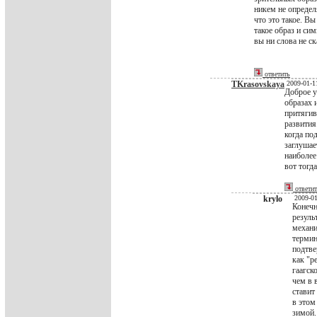
никем не определ
что это такое. В
такое образ и сим
вы ни слова не ск
ответить
TKrasovskaya
2009-01-1
Доброе у
образах 
притягив
развития
когда по
заглушае
наиболее
вот тогд
ответи
krylo
2009-01
Конечн
резуль
механи
термин
подтве
как "р
гаагск
чем в 
ставит
в этом
зимой.