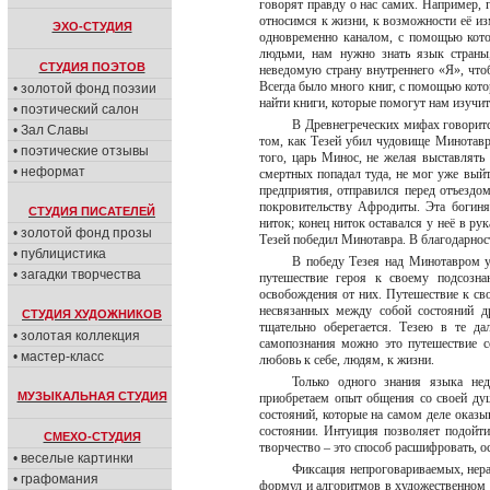
говорят правду о нас самих. Например, 
относимся к жизни, к возможности её и
ЭХО-СТУДИЯ
одновременно каналом, с помощью кот
людьми, нам нужно знать язык страны
СТУДИЯ ПОЭТОВ
неведомую страну внутреннего «Я», чтоб
Всегда было много книг, с помощью кот
• золотой фонд поэзии
найти книги, которые помогут нам изучи
• поэтический салон
В Древнегреческих мифах говоритс
• Зал Славы
том, как Тезей убил чудовище Минотавр
• поэтические отзывы
того, царь Минос, не желая выставлять
• неформат
смертных попадал туда, не мог уже выйт
предприятия, отправился перед отъездом
покровительству Афродиты. Эта богин
СТУДИЯ ПИСАТЕЛЕЙ
ниток; конец ниток оставался у неё в ру
• золотой фонд прозы
Тезей победил Минотавра. В благодарност
• публицистика
В победу Тезея над Минотавром у
• загадки творчества
путешествие героя к своему подсозна
освобождения от них. Путешествие к св
несвязанных между собой состояний д
СТУДИЯ ХУДОЖНИКОВ
тщательно оберегается. Тезею в те д
• золотая коллекция
самопознания можно это путешествие с
• мастер-класс
любовь к себе, людям, к жизни.
Только одного знания языка нед
МУЗЫКАЛЬНАЯ СТУДИЯ
приобретаем опыт общения со своей ду
состояний, которые на самом деле оказ
состоянии. Интуиция позволяет подойти
СМЕХО-СТУДИЯ
творчество – это способ расшифровать, о
• веселые картинки
Фиксация непроговариваемых, нера
• графомания
формул и алгоритмов в художественном т