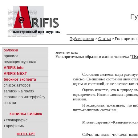
Пу
Публицистика
>
Статья
> Роль зритель
обложка
2009-01-09 14:14
правила
Роль зрительных образов в жизни человека /
TKr
редакция журнала
ARIFIS-info
ARIFIS-NEXT
Состояния системы, когда реализу
смесью. Смешанные состояния являются 
блокнот эксперта
одном из состояний, но не в нескольких с
список авторов
Однако известно, что в природе им
записки на полях
одновременно. Иными словами, происходи
справка по интерфейсу
влияния.
ссылки
И эксперимент показывает, что на
чисто-квантовом состоянии.
КОПИЛКА СИЗИФА
• словарифис
Михаил Заречный «Квантово-мистич
• арифизмы
ФОТО-АРТ
Сейчас мы знаем, что самая важна