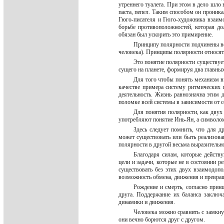
утреннего туалета. При этом в дело шло в
паста, пепел. Таким способом он проник
Гюго-писателя и Гюго-художника взаим
борьбе противоположностей, которая д
обязан был ускорить это примирение.
Принципу полярности подчинены вс
человека). Принципы полярности относят
Это понятие полярности существуе
сущего на планете, формируя два главны
Для того чтобы понять механизм в
качестве примера систему ритмических 
деятельность. Жизнь равнозначна этим
поломке всей системы в зависимости от 
Для понятия полярности, как двух
употребляют понятие Инь-Ян, а символо
Здесь следует помнить, что для д
может существовать или быть реализова
полярности в другой весьма выразитель
Благодаря силам, которые действ
цели и задачи, которые не в состоянии р
существовать без этих двух взаимодоп
возможность обмена, движения и превра
Рождение и смерть, согласно прин
друга. Поддержание их баланса заключ
динамики и движения.
Человека можно сравнить с замкнут
они вечно борются друг с другом.