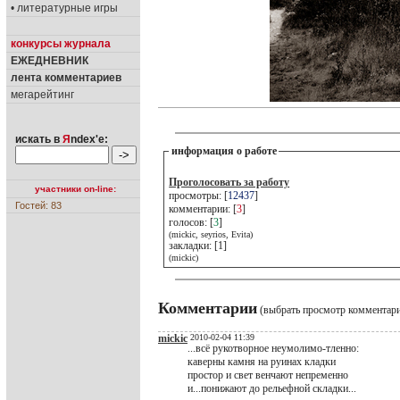
• литературные игры
конкурсы журнала
ЕЖЕДНЕВНИК
лента комментариев
мегарейтинг
искать в
Я
ndex'е:
информация о работе
Проголосовать за работу
участники on-line:
просмотры: [
12437
]
Гостей: 83
комментарии: [
3
]
голосов: [
3
]
(mickic, seyrios, Evita)
закладки: [1]
(mickic)
Комментарии
(выбрать просмотр комментар
mickic
2010-02-04 11:39
...всё рукотворное неумолимо-тленно:
каверны камня на руинах кладки
простор и свет венчают непременно
и...понижают до рельефной складки...