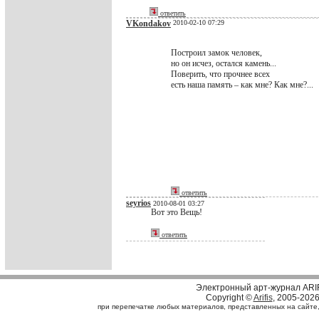
ответить
VKondakov
2010-02-10 07:29
Построил замок человек,
но он исчез, остался камень...
Поверить, что прочнее всех
есть наша память – как мне? Как мне?...
ответить
seyrios
2010-08-01 03:27
Вот это Вещь!
ответить
Электронный арт-журнал ARI
Copyright ©
Arifis
, 2005-202
при перепечатке любых материалов, представленных на сайте, с