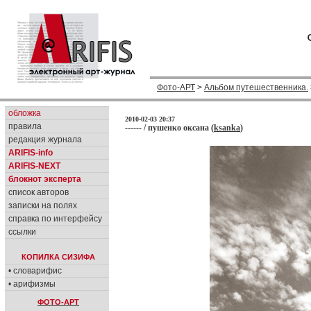
Фото-АРТ
>
Альбом путешественника.
обложка
2010-02-03 20:37
правила
------ / пушенко оксана (
ksanka
)
редакция журнала
ARIFIS-info
ARIFIS-NEXT
блокнот эксперта
список авторов
записки на полях
справка по интерфейсу
ссылки
КОПИЛКА СИЗИФА
• словарифис
• арифизмы
ФОТО-АРТ