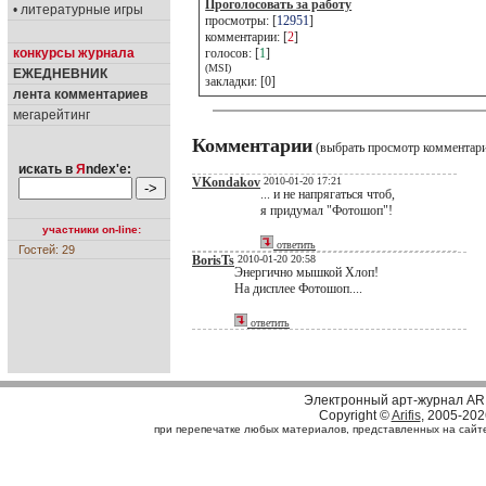
Проголосовать за работу
• литературные игры
просмотры: [
12951
]
комментарии: [
2
]
конкурсы журнала
голосов: [
1
]
(MSI)
ЕЖЕДНЕВНИК
закладки: [0]
лента комментариев
мегарейтинг
Комментарии
(выбрать просмотр комментар
искать в
Я
ndex'е:
VKondakov
2010-01-20 17:21
... и не напрягаться чтоб,
я придумал "Фотошоп"!
участники on-line:
ответить
Гостей: 29
BorisTs
2010-01-20 20:58
Энергично мышкой Хлоп!
На дисплее Фотошоп....
ответить
Электронный арт-журнал AR
Copyright ©
Arifis
, 2005-202
при перепечатке любых материалов, представленных на сайте, 