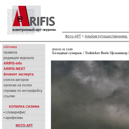
Фото-АРТ
>
Альбом путешественника.
обложка
2010-01-16 13:09
правила
Холодные сумерки. / Tselnicker Boris/ Цельникер 
редакция журнала
ARIFIS-info
ARIFIS-NEXT
блокнот эксперта
список авторов
записки на полях
справка по интерфейсу
ссылки
КОПИЛКА СИЗИФА
• словарифис
• арифизмы
ФОТО-АРТ