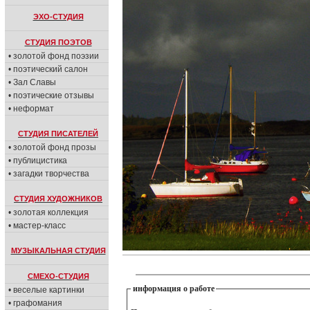
ЭХО-СТУДИЯ
СТУДИЯ ПОЭТОВ
• золотой фонд поэзии
• поэтический салон
• Зал Славы
• поэтические отзывы
• неформат
СТУДИЯ ПИСАТЕЛЕЙ
• золотой фонд прозы
• публицистика
• загадки творчества
СТУДИЯ ХУДОЖНИКОВ
• золотая коллекция
• мастер-класс
МУЗЫКАЛЬНАЯ СТУДИЯ
СМЕХО-СТУДИЯ
информация о работе
• веселые картинки
• графомания