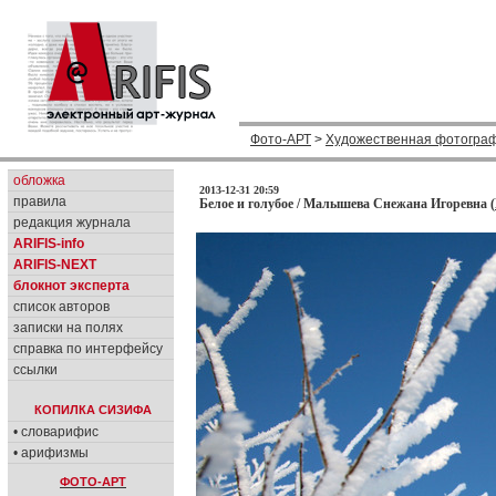
Фото-АРТ
>
Художественная фотогра
обложка
2013-12-31 20:59
правила
Белое и голубое / Малышева Снежана Игоревна (
редакция журнала
ARIFIS-info
ARIFIS-NEXT
блокнот эксперта
список авторов
записки на полях
справка по интерфейсу
ссылки
КОПИЛКА СИЗИФА
• словарифис
• арифизмы
ФОТО-АРТ