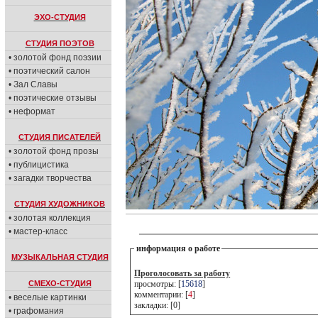
ЭХО-СТУДИЯ
СТУДИЯ ПОЭТОВ
• золотой фонд поэзии
• поэтический салон
• Зал Славы
• поэтические отзывы
• неформат
СТУДИЯ ПИСАТЕЛЕЙ
• золотой фонд прозы
• публицистика
• загадки творчества
СТУДИЯ ХУДОЖНИКОВ
• золотая коллекция
• мастер-класс
информация о работе
МУЗЫКАЛЬНАЯ СТУДИЯ
Проголосовать за работу
СМЕХО-СТУДИЯ
просмотры: [
15618
]
комментарии: [
4
]
• веселые картинки
закладки: [0]
• графомания