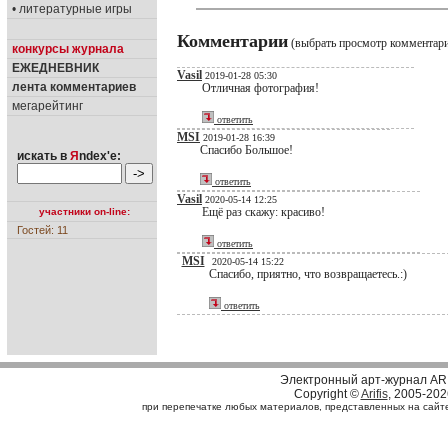
• литературные игры
Комментарии
(выбрать просмотр комментар
конкурсы журнала
ЕЖЕДНЕВНИК
Vasil
2019-01-28 05:30
лента комментариев
Отличная фотография!
мегарейтинг
ответить
MSI
2019-01-28 16:39
Спасибо Большое!
искать в
Я
ndex'е:
ответить
Vasil
2020-05-14 12:25
Ещё раз скажу: красиво!
участники on-line:
Гостей: 11
ответить
MSI
2020-05-14 15:22
Спасибо, приятно, что возвращаетесь.:)
ответить
Электронный арт-журнал AR
Copyright ©
Arifis
, 2005-202
при перепечатке любых материалов, представленных на сайте, 