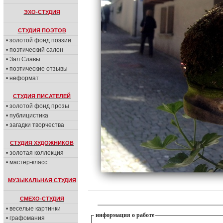
ЭХО-СТУДИЯ
СТУДИЯ ПОЭТОВ
• золотой фонд поэзии
• поэтический салон
• Зал Славы
• поэтические отзывы
• неформат
СТУДИЯ ПИСАТЕЛЕЙ
• золотой фонд прозы
• публицистика
• загадки творчества
СТУДИЯ ХУДОЖНИКОВ
• золотая коллекция
• мастер-класс
МУЗЫКАЛЬНАЯ СТУДИЯ
СМЕХО-СТУДИЯ
• веселые картинки
информация о работе
• графомания