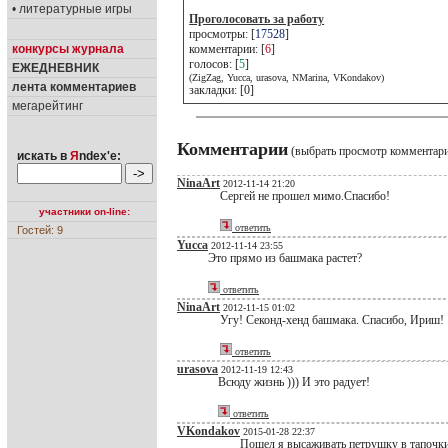
• литературные игры
Проголосовать за работу
просмотры: [
17528
]
конкурсы журнала
комментарии: [
6
]
голосов: [
5
]
ЕЖЕДНЕВНИК
(ZigZag, Yucca, urasova, NMarina, VKondakov)
лента комментариев
закладки: [0]
мегарейтинг
Комментарии
(выбрать просмотр комментар
искать в
Я
ndex'е:
NinaArt
2012-11-14 21:20
Сергей не прошел мимо.Спасибо!
участники on-line:
ответить
Гостей: 9
Yucca
2012-11-14 23:55
Это прямо из башмака растет?
ответить
NinaArt
2012-11-15 01:02
Угу! Секонд-хенд башмака. Спасибо, Ириш!
ответить
urasova
2012-11-19 12:43
Всюду жизнь ))) И это радует!
ответить
VKondakov
2015-01-28 22:37
Пошел я высаживать петрушку в тапочки.