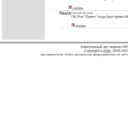
ответить
NinaArt
2015-01-28 23:02
Ой, Вов! Привет! тогда будет прикол К
ответить
Электронный арт-журнал AR
Copyright ©
Arifis
, 2005-202
при перепечатке любых материалов, представленных на сайте, 