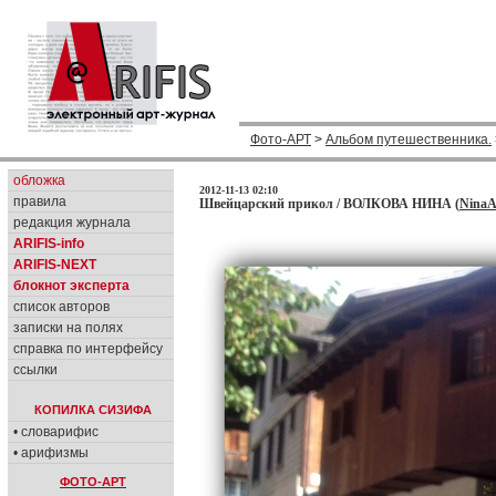
Фото-АРТ
>
Альбом путешественника.
обложка
2012-11-13 02:10
правила
Швейцарский прикол / ВОЛКОВА НИНА (
NinaA
редакция журнала
ARIFIS-info
ARIFIS-NEXT
блокнот эксперта
список авторов
записки на полях
справка по интерфейсу
ссылки
КОПИЛКА СИЗИФА
• словарифис
• арифизмы
ФОТО-АРТ