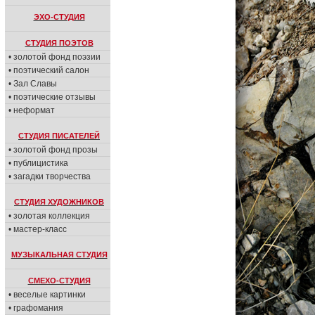
ЭХО-СТУДИЯ
СТУДИЯ ПОЭТОВ
• золотой фонд поэзии
• поэтический салон
• Зал Славы
• поэтические отзывы
• неформат
СТУДИЯ ПИСАТЕЛЕЙ
• золотой фонд прозы
• публицистика
• загадки творчества
СТУДИЯ ХУДОЖНИКОВ
• золотая коллекция
• мастер-класс
МУЗЫКАЛЬНАЯ СТУДИЯ
СМЕХО-СТУДИЯ
• веселые картинки
• графомания