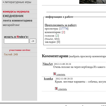
• литературные игры
конкурсы журнала
ЕЖЕДНЕВНИК
информация о работе
лента комментариев
мегарейтинг
Проголосовать за работу
просмотры: [
17774
]
комментарии: [
2
]
голосов: [
2
]
искать в
Я
ndex'е:
(NinaArt, MSI)
закладки: [0]
участники on-line:
Гостей: 249
Комментарии
(выбрать просмотр комментар
NinaArt
2012-11-08 20:24
Очень похоже на череп верблюда.Из какого
ответить
ksanka
2012-11-08 20:33
Крым. местные варианты – собачка, косульк
ответить