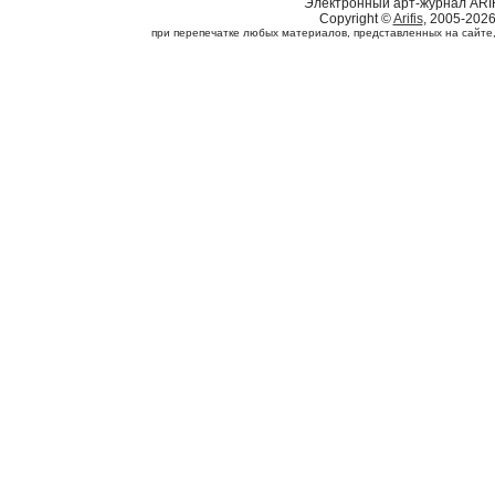
Электронный арт-журнал ARI
Copyright ©
Arifis
, 2005-202
при перепечатке любых материалов, представленных на сайте, с