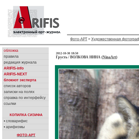
Фото-АРТ
>
Художественная фотогра
обложка
2012-10-30 18:50
правила
Грусть / ВОЛКОВА НИНА (
NinaArt
)
редакция журнала
ARIFIS-info
ARIFIS-NEXT
блокнот эксперта
список авторов
записки на полях
справка по интерфейсу
ссылки
КОПИЛКА СИЗИФА
• словарифис
• арифизмы
ФОТО-АРТ