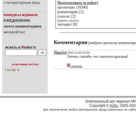
• литературные игры
Проголосовать за работу
просмотры: [
16340
]
комментарии: [
1
]
конкурсы журнала
голосов: [
2
]
ЕЖЕДНЕВНИК
(urasova, seyrios)
закладки: [0]
лента комментариев
мегарейтинг
Комментарии
(выбрать просмотр комментар
искать в
Я
ndex'е:
NinaArt
2012-11-04 13:04
Элечка, спасибо, что заметила красавца!
участники on-line:
ответить
Гостей: 9
Электронный арт-журнал AR
Copyright ©
Arifis
, 2005-202
при перепечатке любых материалов, представленных на сайте, 