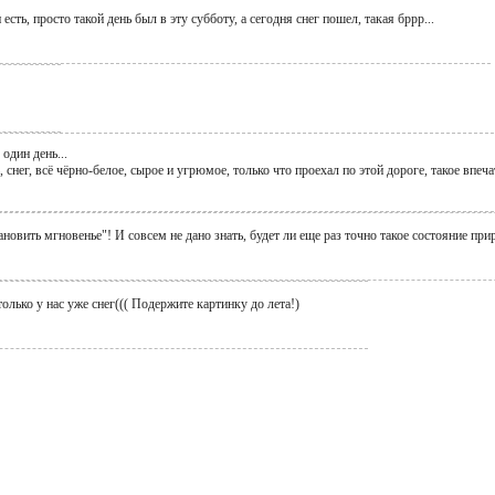
сть, просто такой день был в эту субботу, а сегодня снег пошел, такая бррр...
 один день...
 снег, всё чёрно-белое, сырое и угрюмое, только что проехал по этой дороге, такое впеча
ановить мгновенье"! И совсем не дано знать, будет ли еще раз точно такое состояние прир
только у нас уже снег((( Подержите картинку до лета!)