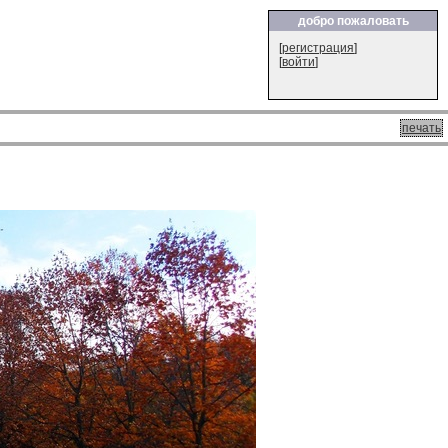
добро пожаловать
[
регистрация
]
[
войти
]
печать