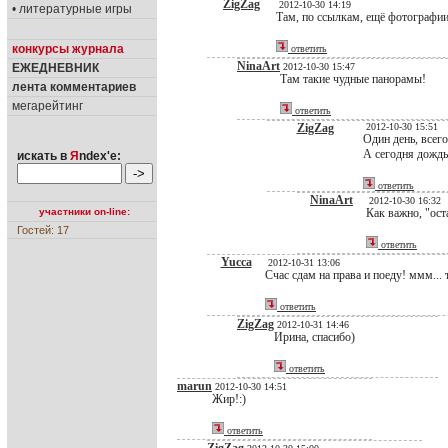
ZigZag
2012-10-30 14:19
• литературные игры
Там, по ссылкам, ещё фотографии е
конкурсы журнала
ответить
NinaArt
ЕЖЕДНЕВНИК
2012-10-30 15:47
Там такие чудные панорамы!
лента комментариев
мегарейтинг
ответить
ZigZag
2012-10-30 15:51
Один день, всего
А сегодня дождь,
искать в
Я
ndex'е:
ответить
NinaArt
2012-10-30 16:32
участники on-line:
Как важно, "ост
Гостей: 17
ответить
Yucca
2012-10-31 13:06
Счас сдам на права и поеду! ммм... 
ответить
ZigZag
2012-10-31 14:46
Ирина, спасибо)
ответить
marun
2012-10-30 14:51
Жир!:)
ответить