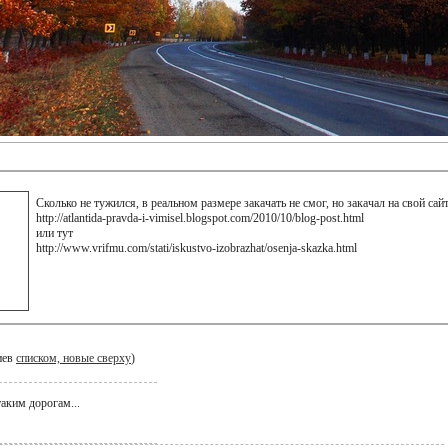
Сколько не тужился, в реальном размере закачать не смог, но закачал на свой сай
http://atlantida-pravda-i-vimisel.blogspot.com/2010/10/blog-post.html
или тут
http://www.vrifmu.com/stati/iskustvo-izobrazhat/osenja-skazka.html
иев
списком, новые сверху
)
таким дорогам...