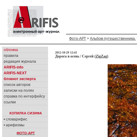
Фото-АРТ
>
Альбом путешественника.
обложка
2012-10-29 12:41
правила
Дорога в осень / Сергей (
ZigZag
)
редакция журнала
ARIFIS-info
ARIFIS-NEXT
блокнот эксперта
список авторов
записки на полях
справка по интерфейсу
ссылки
КОПИЛКА СИЗИФА
• словарифис
• арифизмы
ФОТО-АРТ