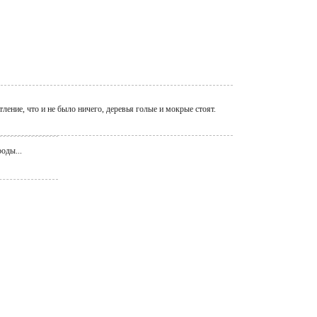
тление, что и не было ничего, деревья голые и мокрые стоят.
оды...