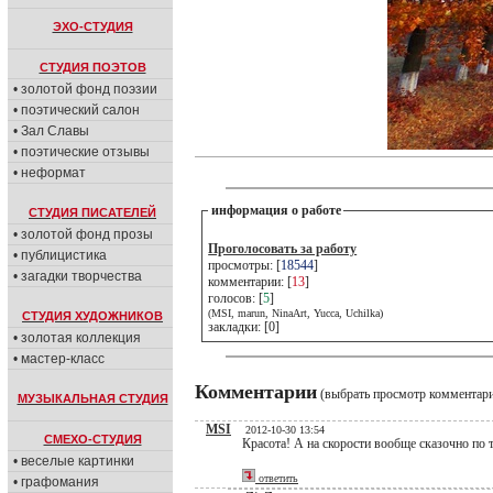
ЭХО-СТУДИЯ
СТУДИЯ ПОЭТОВ
• золотой фонд поэзии
• поэтический салон
• Зал Славы
• поэтические отзывы
• неформат
информация о работе
СТУДИЯ ПИСАТЕЛЕЙ
• золотой фонд прозы
Проголосовать за работу
• публицистика
просмотры: [
18544
]
• загадки творчества
комментарии: [
13
]
голосов: [
5
]
(MSI, marun, NinaArt, Yucca, Uchilka)
СТУДИЯ ХУДОЖНИКОВ
закладки: [0]
• золотая коллекция
• мастер-класс
Комментарии
(выбрать просмотр комментар
МУЗЫКАЛЬНАЯ СТУДИЯ
MSI
2012-10-30 13:54
СМЕХО-СТУДИЯ
Красота! А на скорости вообще сказочно по 
• веселые картинки
ответить
• графомания