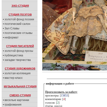
ЭХО-СТУДИЯ
СТУДИЯ ПОЭТОВ
• золотой фонд поэзии
• поэтический салон
• Зал Славы
• поэтические отзывы
• неформат
СТУДИЯ ПИСАТЕЛЕЙ
• золотой фонд прозы
• публицистика
• загадки творчества
СТУДИЯ ХУДОЖНИКОВ
• золотая коллекция
• мастер-класс
информация о работе
МУЗЫКАЛЬНАЯ СТУДИЯ
Проголосовать за работу
СМЕХО-СТУДИЯ
просмотры: [
15853
]
комментарии: [
4
]
• веселые картинки
голосов: [
2
]
• графомания
(ZigZag, urasova)