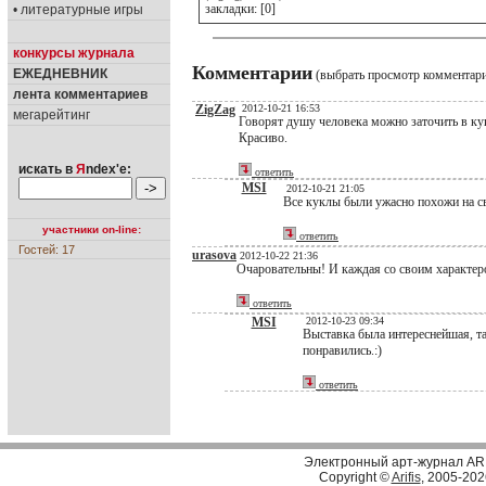
закладки: [0]
• литературные игры
конкурсы журнала
Комментарии
ЕЖЕДНЕВНИК
(выбрать просмотр комментар
лента комментариев
ZigZag
2012-10-21 16:53
мегарейтинг
Говорят душу человека можно заточить в кук
Красиво.
искать в
Я
ndex'е:
ответить
MSI
2012-10-21 21:05
Все куклы были ужасно похожи на св
участники on-line:
ответить
Гостей: 17
urasova
2012-10-22 21:36
Очаровательны! И каждая со своим характер
ответить
MSI
2012-10-23 09:34
Выставка была интереснейшая, та
понравились.:)
ответить
Электронный арт-журнал AR
Copyright ©
Arifis
, 2005-202