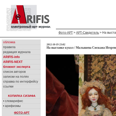
Фото-АРТ
>
АРТ-Свидетель
> На выста
обложка
2012-10-19 23:02
правила
На выставке кукол / Малышева Снежана Игоревн
редакция журнала
ARIFIS-info
ARIFIS-NEXT
блокнот эксперта
список авторов
записки на полях
справка по интерфейсу
ссылки
КОПИЛКА СИЗИФА
• словарифис
• арифизмы
ФОТО-АРТ