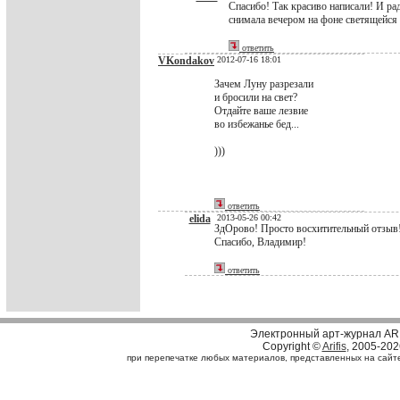
Спасибо! Так красиво написали! И рад
снимала вечером на фоне светящейся
ответить
VKondakov
2012-07-16 18:01
Зачем Луну разрезали
и бросили на свет?
Отдайте ваше лезвие
во избежанье бед...
)))
ответить
elida
2013-05-26 00:42
ЗдОрово! Просто восхитительный отзыв
Спасибо, Владимир!
ответить
Электронный арт-журнал AR
Copyright ©
Arifis
, 2005-202
при перепечатке любых материалов, представленных на сайте, 