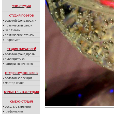
ЭХО-СТУДИЯ
СТУДИЯ ПОЭТОВ
• золотой фонд поэзии
• поэтический салон
• Зал Славы
• поэтические отзывы
• неформат
СТУДИЯ ПИСАТЕЛЕЙ
• золотой фонд прозы
• публицистика
• загадки творчества
СТУДИЯ ХУДОЖНИКОВ
• золотая коллекция
• мастер-класс
МУЗЫКАЛЬНАЯ СТУДИЯ
СМЕХО-СТУДИЯ
• веселые картинки
• графомания