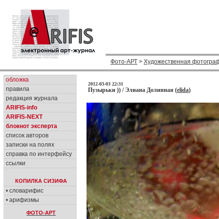
Фото-АРТ
>
Художественная фотогра
обложка
2012-03-03 22:31
правила
Пузырьки )) / Элиана Долинная (
elida
)
редакция журнала
ARIFIS-info
ARIFIS-NEXT
блокнот эксперта
список авторов
записки на полях
справка по интерфейсу
ссылки
КОПИЛКА СИЗИФА
• словарифис
• арифизмы
ФОТО-АРТ