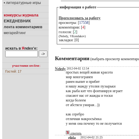
• литературные игры
информация о работе
конкурсы журнала
Проголосовать за работу
ЕЖЕДНЕВНИК
просмотры: [
17558
]
лента комментариев
комментарии: [
4
]
голосов: [
2
]
мегарейтинг
(Neledy, VKondakov)
закладки: [0]
искать в
Я
ndex'е:
Комментарии
(выбрать просмотр комментар
участники on-line:
Neledy
2012-04-02 12:54
Гостей: 17
простых вещей живая красота
мир многогранен
ранен выпит и прибит
и нашу жажду утоляя пузырьки
как рыба кит что фонтанируя играет
спасают нас от жажды и тоски
когда болеем
от абстяги умирая...))
как серебро
отличная макросъёмка
у меня она почему то не получается
ответить
elida
2012-04-02 21:25