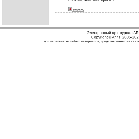
Снежана, твой голос приятен...
ответить
Электронный арт-журнал AR
Copyright ©
Arifis
, 2005-202
при перепечатке любых материалов, представленных на сайте, 