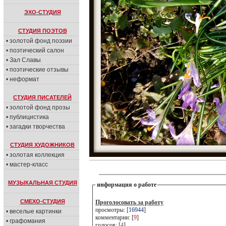
ЭХО-СТУДИЯ
СТУДИЯ ПОЭТОВ
• золотой фонд поэзии
• поэтический салон
• Зал Славы
• поэтические отзывы
• неформат
СТУДИЯ ПИСАТЕЛЕЙ
• золотой фонд прозы
• публицистика
• загадки творчества
СТУДИЯ ХУДОЖНИКОВ
• золотая коллекция
• мастер-класс
МУЗЫКАЛЬНАЯ СТУДИЯ
информация о работе
СМЕХО-СТУДИЯ
Проголосовать за работу
просмотры: [
16944
]
• веселые картинки
комментарии: [
9
]
• графомания
голосов: [
4
]