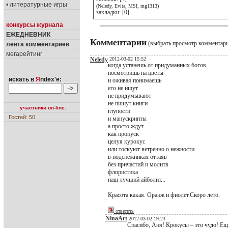
• литературные игры
(Neledy, Evita, MSI, mg1313)
закладки: [0]
конкурсы журнала
ЕЖЕДНЕВНИК
Комментарии
(выбрать просмотр комментар
лента комментариев
мегарейтинг
Neledy
2012-03-02 15:52
когда устанешь от придуманных богов
посмотришь на цветы
искать в
Я
ndex'е:
и оживая понимаешь
его не ищут
не придумывают
не пишут книги
участники on-line:
глупости
Гостей: 50
и манускрипты
а просто ждут
как пропуск
целуя курокус
или тоскуют ветренно о нежности
в подснежниках оттаяв
без причастий и молитв
флористика
наш лучший айболит...
Красота какая. Оранж и фиолет.Скоро лето.
ответить
NinaArt
2012-03-02 19:23
Спасибо, Аня! Крокусы – это чудо! Еще