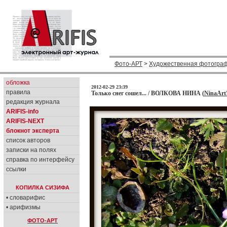
Фото-АРТ
>
Художественная фотогра
обложка
2012-02-29 23:39
правила
Только снег сошел... / ВОЛКОВА НИНА (
NinaArt
редакция журнала
ARIFIS-info
ARIFIS-NEXT
блокнот эксперта
список авторов
записки на полях
справка по интерфейсу
ссылки
КОПИЛКА СИЗИФА
• словарифис
• арифизмы
ФОТО-АРТ