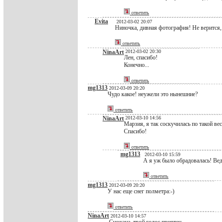
ответить
Evita
2012-03-02 20:07
Ниночка, дивная фотография! Не верится, ч
ответить
NinaArt
2012-03-02 20:30
Лен, спасибо!
Конечно...
ответить
mg1313
2012-03-09 20:20
Чудо какое! неужели это нынешние?
ответить
NinaArt
2012-03-10 14:56
Марзия, я так соскучилась по такой вес
Спасибо!
ответить
mg1313
2012-03-10 15:59
А я уж было обрадовалась! Ведь
ответить
mg1313
2012-03-09 20:20
У нас еще снег полметра:-)
ответить
NinaArt
2012-03-10 14:57