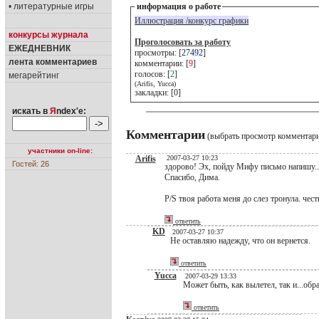
• литературные игры
информация о работе
Иллюстрация /конкурс графики
конкурсы журнала
Проголосовать за работу
ЕЖЕДНЕВНИК
просмотры: [
27492
]
лента комментариев
комментарии: [
9
]
голосов: [
2
]
мегарейтинг
(Arifis, Yucca)
закладки: [0]
искать в
Я
ndex'е:
Комментарии
(выбрать просмотр комментар
участники on-line:
Arifis
2007-03-27 10:23
Гостей: 26
здорово! Эх, пойду Мифу письмо напишу...
Спасибо, Дима.
P/S твоя работа меня до слез тронула. чест
ответить
KD
2007-03-27 10:37
Не оставляю надежду, что он вернется.
ответить
Yucca
2007-03-29 13:33
Может быть, как вылетел, так и...обр
ответить