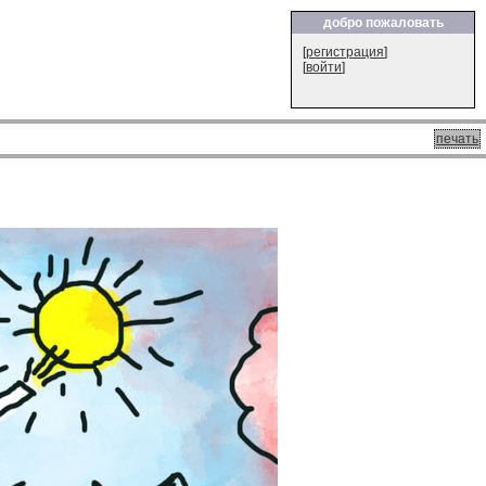
добро пожаловать
[
регистрация
]
[
войти
]
печать