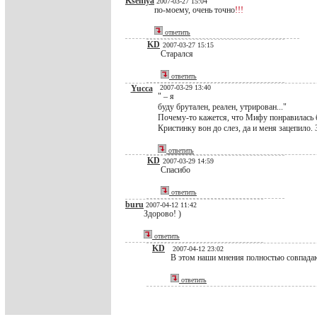
Kseniya
2007-03-27 15:04
по-моему, очень точно
!!!
ответить
KD
2007-03-27 15:15
Старался
ответить
Yucca
2007-03-29 13:40
" – я
буду брутален, реален, утрирован..."
Почему-то кажется, что Мифу понравилась 
Кристинку вон до слез, да и меня зацепило.
ответить
KD
2007-03-29 14:59
Спасибо
ответить
buru
2007-04-12 11:42
Здорово! )
ответить
KD
2007-04-12 23:02
В этом наши мнения полностью совпада
ответить