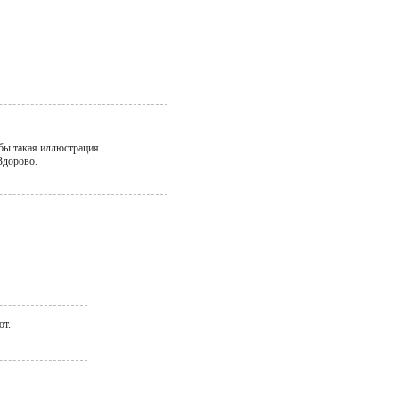
бы такая иллюстрация.
 Здорово.
ют.