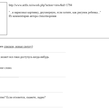
http://www.arifis.ru/owork.php?action=view&id=1794
"...я нарисовал картинку, двухмерную, если хотите, как рисунок ребенка..."
Из комментария автора стихотворения
иев
списком, новые сверху
)
может все-таки достучусь когда-нибудь.
ное слово.
атно? Если отзовется, скажете, ладно?