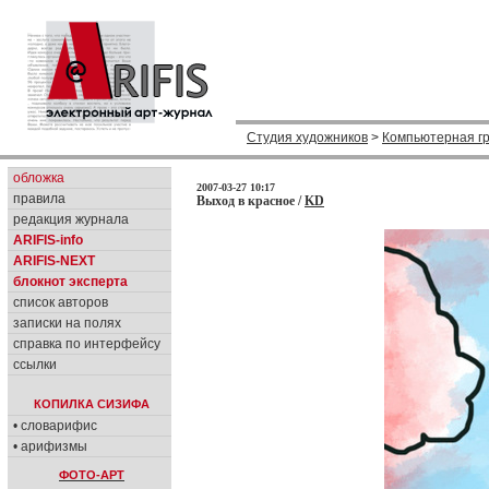
Студия художников
>
Компьютерная г
обложка
2007-03-27 10:17
правила
Выход в красное /
KD
редакция журнала
ARIFIS-info
ARIFIS-NEXT
блокнот эксперта
список авторов
записки на полях
справка по интерфейсу
ссылки
КОПИЛКА СИЗИФА
• словарифис
• арифизмы
ФОТО-АРТ