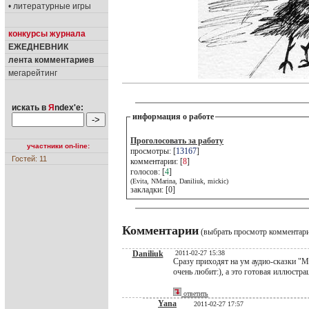
• литературные игры
конкурсы журнала
ЕЖЕДНЕВНИК
лента комментариев
мегарейтинг
искать в
Я
ndex'е:
информация о работе
Проголосовать за работу
участники on-line:
просмотры: [
13167
]
Гостей: 11
комментарии: [
8
]
голосов: [
4
]
(Evita, NMarina, Daniliuk, mickic)
закладки: [0]
Комментарии
(выбрать просмотр комментар
Daniliuk
2011-02-27 15:38
Сразу приходят на ум аудио-сказки "
очень любит:), а это готовая иллюстра
ответить
Yana
2011-02-27 17:57