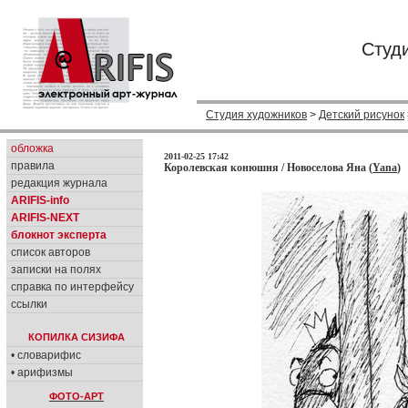
Студ
Студия художников
>
Детский рисунок
обложка
2011-02-25 17:42
правила
Королевская конюшня / Новоселова Яна (
Yana
)
редакция журнала
ARIFIS-info
ARIFIS-NEXT
блокнот эксперта
список авторов
записки на полях
справка по интерфейсу
ссылки
КОПИЛКА СИЗИФА
• словарифис
• арифизмы
ФОТО-АРТ