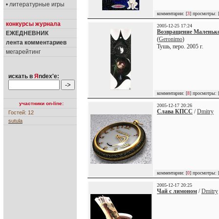
• литературные игры
комментарии: [
3
] просмотры: 
конкурсы журнала
2005-12-25 17:24
Возвращение Маленьк
ЕЖЕДНЕВНИК
(
Geronimo
)
лента комментариев
Тушь, перо. 2005 г.
мегарейтинг
искать в
Я
ndex'е:
комментарии: [
8
] просмотры: 
участники on-line:
2005-12-17 20:26
Слава КПСС
/
Dmitry
Гостей: 12
sutula
комментарии: [
0
] просмотры: 
2005-12-17 20:25
Чай с лимоном
/
Dmitry