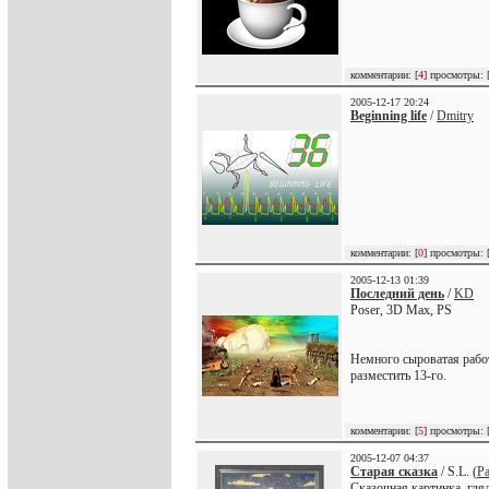
комментарии: [
4
] просмотры: 
2005-12-17 20:24
Beginning life
/
Dmitry
комментарии: [
0
] просмотры: 
2005-12-13 01:39
Последний день
/
KD
Poser, 3D Max, PS
Немного сыроватая работ
разместить 13-го.
комментарии: [
5
] просмотры: 
2005-12-07 04:37
Старая сказка
/ S.L. (
Pa
Сказочная картинка, гля