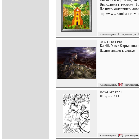
Выполнена в технике «Бо
Полную коллекцию можно
http://www.sandrapoetry.o
комментарии: [
0
] просмотры: 
2005-11-18 14:18
Karlik Nos
/ Кирьянова И
Иллюстрация к сказке
комментарии: [
10
] просмотры:
2005-11-17 17:51
Флора
/
KD
комментарии: [
17
] просмотры: