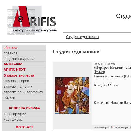
Студ
Студия художников
обложка
Студия художников
правила
редакция журнала
ARIFIS-info
2006-01-19 03:40
«Портрет Натали»
/ Ла
ARIFIS-NEXT
(
lavrart
)
блокнот эксперта
Геннадий Лавренюк (LAV
список авторов
К. м., 35/32.5 см.
записки на полях
справка по интерфейсу
ссылки
Коллекция Наталии Наз
КОПИЛКА СИЗИФА
• словарифис
• арифизмы
ФОТО-АРТ
комментарии: [
7
] просмотры: 