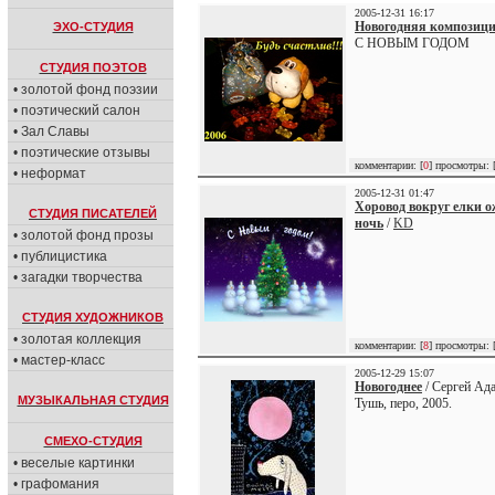
2005-12-31 16:17
Новогодняя композици
ЭХО-СТУДИЯ
С НОВЫМ ГОДОМ
СТУДИЯ ПОЭТОВ
• золотой фонд поэзии
• поэтический салон
• Зал Славы
• поэтические отзывы
комментарии: [
0
] просмотры: 
• неформат
2005-12-31 01:47
Хоровод вокруг елки 
СТУДИЯ ПИСАТЕЛЕЙ
ночь
/
KD
• золотой фонд прозы
• публицистика
• загадки творчества
СТУДИЯ ХУДОЖНИКОВ
• золотая коллекция
комментарии: [
8
] просмотры: 
• мастер-класс
2005-12-29 15:07
Новогоднее
/ Сергей Ад
МУЗЫКАЛЬНАЯ СТУДИЯ
Тушь, перо, 2005.
СМЕХО-СТУДИЯ
• веселые картинки
• графомания