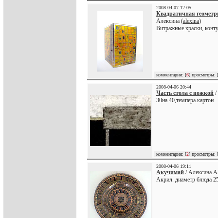
2008-04-07 12:05
Квадратичная геометр
Алексина (
alexina
)
Витражные краски, конту
комментарии: [
6
] просмотры: 
2008-04-06 20:44
Часть стола с ножкой
/
30на 40,темпера.картон
комментарии: [
2
] просмотры: 
2008-04-06 19:11
Акучимай
/ Алексина А
Акрил. диаметр блюда 2