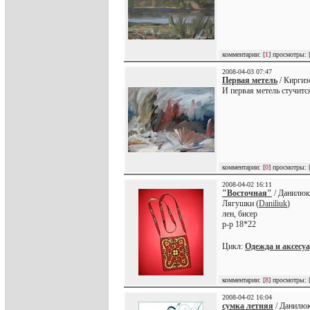
комментарии: [
1
] просмотры: 
2008-04-03 07:47
Первая метель
/ Киргиз
И первая метель стучитс
комментарии: [
0
] просмотры: 
2008-04-02 16:11
"Восточная"
/ Данилюк
Лягушки (
Daniliuk
)
лен, бисер
р-р 18*22
Цикл:
Одежда и аксесу
комментарии: [
8
] просмотры: 
2008-04-02 16:04
сумка летняя
/ Данилюк