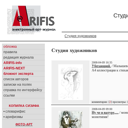
Студ
Студия художников
обложка
Студия художников
правила
редакция журнала
ARIFIS-info
2008-04-09 16:35
Убегающий.
/ Малышева
ARIFIS-NEXT
А4 иллюстрации к стиха
блокнот эксперта
список авторов
записки на полях
справка по интерфейсу
ссылки
комментарии: [
2
] просмотры: 
КОПИЛКА СИЗИФА
2008-04-09 09:00
• словарифис
Ну че в натуре,,,,,
/ мони
• арифизмы
монотипия!
ФОТО-АРТ