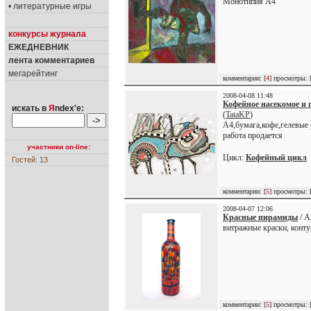
Монотипия А4
• литературные игры
конкурсы журнала
ЕЖЕДНЕВНИК
лента комментариев
мегарейтинг
комментарии: [
4
] просмотры: 
2008-04-08 11:48
Кофейное насекомое и 
искать в
Я
ndex'е:
(
TataKP
)
А4,бумага,кофе,гелевые
работа продается
участники on-line:
Цикл:
Кофейный цикл
Гостей: 13
комментарии: [
5
] просмотры: 
2008-04-07 12:06
Красные пирамиды
/ А
витражные краски, конту
комментарии: [
5
] просмотры: 