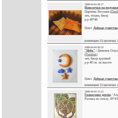
2008-04-04 00:27
Наволочки на подушк
Царевны Лягушки (
Danil
лен, тесьма, бисер
р-р 40*40
Цикл:
Добрые существа
комментарии: [
2
] просмотры: 
2008-04-04 00:16
"Небо"
/ Данилюк Ольг
(
Daniliuk
)
лен, бисер крупный
р-р 40 см. по высоте
Цикл:
Добрые существа
комментарии: [
2
] просмотры: 
2008-04-03 15:22
Гранатовое дерево
/ Ал
Роспись по стеклу, 30*4