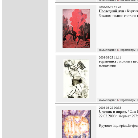
2008-03-25 15:49
Последний луч
/ Киргиз
Закатом полное светило в
комментарии: [
1
] просмотры: 
2008-03-25 11:11
гормонист
/ мониава иго
монотипия
комментарии: [
2
] просмотры: 
2008-03-25 00:53
Слоник в цирке.
/ Оля 
22.03.2008г. Формат 297
Крупнее http://pics.livejo