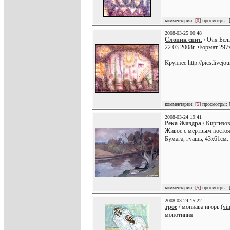
комментарии: [
0
] просмотры: 
2008-03-25 00:48
Слоник спит.
/ Оля Бель
22.03.2008г. Формат 297
Крупнее http://pics.livejo
комментарии: [
5
] просмотры: 
2008-03-24 19:41
Река Жиздра
/ Киргизов
Живое с мёртвым постоян
Бумага, гуашь, 43х61см. 
комментарии: [
5
] просмотры: 
2008-03-24 15:22
трое
/ мониава игорь (
vi
монотипия