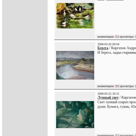
комментарии: [
5
] просмотры: 
2008-03-26 09:04
Берега
/ Киргизов Андре
И берега, ладьи старинны
комментарии: [
0
] просмотры: 
2008-03-25 20:51
Лунный свет
/ Киргизов
Свет лунный озарил прос
душа. Бумага, гуашь, 43х
комментарии: [
1
] просмотры: 