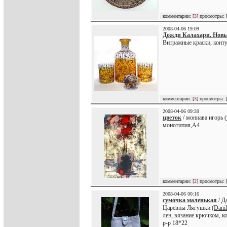
комментарии: [
3
] просмотры: 
2008-04-06 19:09
Дожди Калахари. Новы
Витражные краски, конту
комментарии: [
3
] просмотры: 
2008-04-06 09:39
цветок
/ мониава игорь (
монотипия,А4
комментарии: [
2
] просмотры: 
2008-04-06 00:16
сумочка маленькая
/ Д
Царевны Лягушки (
Danil
лен, вязание крючком, к
р-р 18*22