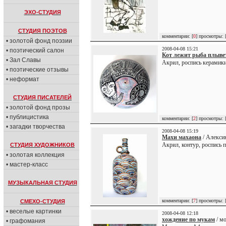
ЭХО-СТУДИЯ
СТУДИЯ ПОЭТОВ
комментарии: [
0
] просмотры: 
• золотой фонд поэзии
2008-04-08 15:21
• поэтический салон
Кот лежит рыба плыве
• Зал Славы
Акрил, роспись керамик
• поэтические отзывы
• неформат
СТУДИЯ ПИСАТЕЛЕЙ
• золотой фонд прозы
• публицистика
комментарии: [
2
] просмотры: 
• загадки творчества
2008-04-08 15:19
Махи махаона
/ Алекси
Акрил, контур, роспись п
СТУДИЯ ХУДОЖНИКОВ
• золотая коллекция
• мастер-класс
МУЗЫКАЛЬНАЯ СТУДИЯ
комментарии: [
7
] просмотры: 
СМЕХО-СТУДИЯ
• веселые картинки
2008-04-08 12:18
хождение по мукам
/ мо
• графомания