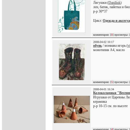
Лягушки (
Daniliuk
)
лен, батик, пайетки и бис
р-р 30*37
Цикл:
Одежда и аксесу
комментарии: [
0
] просмотры: 
2008-04-02 10:17
обувь
/ мониава игорь (
v
монотипия А4, масло
комментарии: [
5
] просмотры: 
2008-04-01 16:34
Колокольчики "Весенн
Игрушки от Царевны Ля
керамика
р-р 10-15 см. по высоте
комментарии: [
4
] просмотры: 