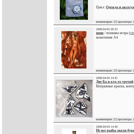
Цикл:
Одежда и аксесу
комментарии: [
2
] просмотры: 
2008-04-05 09:33
нюю
/ мониава игорь (
vi
монотипия А4
комментарии: [
3
] просмотры: 
2008-04-04 14:42
Две Ба и кто-то третий
Витражные краски, конт
комментарии: [
1
] просмотры: 
2008-04-04 14:40
Не все рыбы знали бук