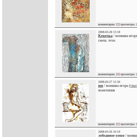
комментарии: [
2
] просмотры: 
2008-03-28 13:18
Кепочка
/ мониава игорь
смеш. техн.
комментарии: [
4
] просмотры: 
2008-03-27 15:56
ню
/ мониава игорь (
vino
монотипия
комментарии: [
2
] просмотры: 
2008-03-26 10:19
лебединое озеро
/ мониа