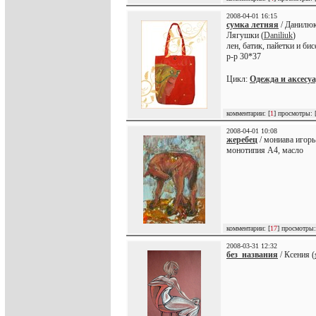
2008-04-01 16:15
сумка летняя
/ Данилюк
Лягушки (
Daniliuk
)
лен, батик, пайетки и бис
р-р 30*37
Цикл:
Одежда и аксесу
комментарии: [
1
] просмотры: 
2008-04-01 10:08
жеребец
/ мониава игорь
монотипия А4, масло
комментарии: [
17
] просмотры:
2008-03-31 12:32
без_названия
/ Ксения (