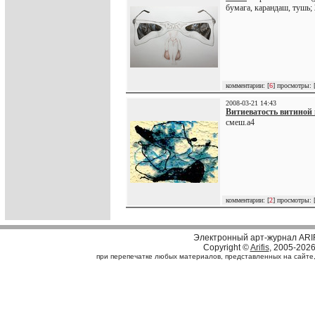
бумага, карандаш, тушь;
комментарии: [
6
] просмотры: 
2008-03-21 14:43
Витиеватость витиной
смеш.а4
комментарии: [
2
] просмотры: 
Электронный арт-журнал ARI
Copyright ©
Arifis
, 2005-202
при перепечатке любых материалов, представленных на сайте, с