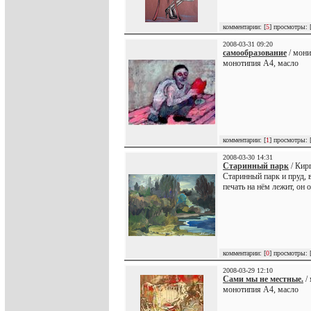
комментарии: [
5
] просмотры: 
2008-03-31 09:20
самообразование
/ мони
монотипия А4, масло
комментарии: [
1
] просмотры: 
2008-03-30 14:31
Старинный парк
/ Кир
Старинный парк и пруд, 
печать на нём лежит, он 
комментарии: [
0
] просмотры: 
2008-03-29 12:10
Сами мы не местные.
/ 
монотипия А4, масло