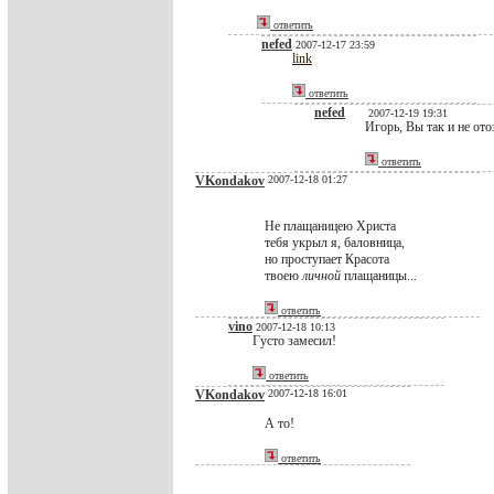
ответить
nefed
2007-12-17 23:59
link
ответить
nefed
2007-12-19 19:31
Игорь, Вы так и не ото
ответить
VKondakov
2007-12-18 01:27
Не плащаницею Христа
тебя укрыл я, баловница,
но проступает Красота
твоею
личной
плащаницы...
ответить
vino
2007-12-18 10:13
Густо замесил!
ответить
VKondakov
2007-12-18 16:01
А то!
ответить