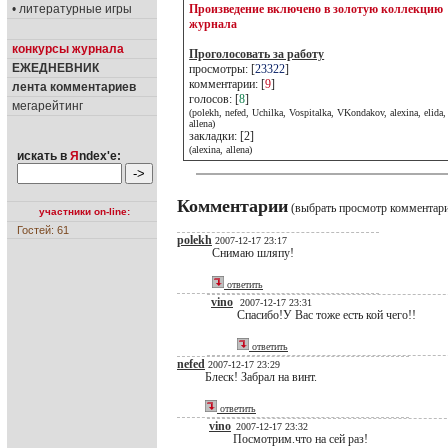
• литературные игры
Произведение включено в золотую коллекцию
журнала
конкурсы журнала
Проголосовать за работу
ЕЖЕДНЕВНИК
просмотры: [
23322
]
комментарии: [
9
]
лента комментариев
голосов: [
8
]
мегарейтинг
(polekh, nefed, Uchilka, Vospitalka, VKondakov, alexina, elida,
allena)
закладки: [2]
(alexina, allena)
искать в
Я
ndex'е:
Комментарии
(выбрать просмотр комментар
участники on-line:
Гостей: 61
polekh
2007-12-17 23:17
Снимаю шляпу!
ответить
vino
2007-12-17 23:31
Спасибо!У Вас тоже есть кой чего!!
ответить
nefed
2007-12-17 23:29
Блеск! Забрал на винт.
ответить
vino
2007-12-17 23:32
Посмотрим.что на сей раз!