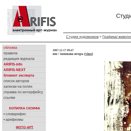
Студ
Студия художников
>
Графика/ живопи
обложка
2007-12-17 09:47
правила
ню / мониава игорь (
vino
)
редакция журнала
ARIFIS-info
ARIFIS-NEXT
блокнот эксперта
список авторов
записки на полях
справка по интерфейсу
ссылки
КОПИЛКА СИЗИФА
• словарифис
• арифизмы
ФОТО-АРТ