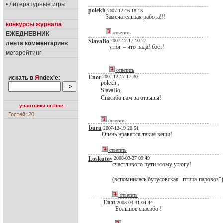
• литературные игры
polekh
2007-12-16 18:13
Замечательная работа!!!
конкурсы журнала
ответить
ЕЖЕДНЕВНИК
SlavaBo
2007-12-17 10:27
лента комментариев
утюг – что нада! бэст!
мегарейтинг
ответить
Enot
2007-12-17 17:30
искать в
Я
ndex'е:
polekh ,
SlavaBo,
Спасибо вам за отзывы!
участники on-line:
Гостей: 20
ответить
buru
2007-12-19 20:51
Очень нравятся такие вещи!
ответить
Loskutov
2008-03-27 09:49
счастливого пути этому утюгу!
(вспомнилась бутусовская "птица-паровоз")
ответить
Enot
2008-03-31 04:44
Большое спасибо !