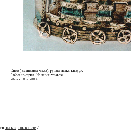
Глина ( смешанная масса), ручная лепка, глазури.
Работа из серии «Из жизни утюгов».
20см x 30см 2000 г.
иев
списком, новые сверху
)