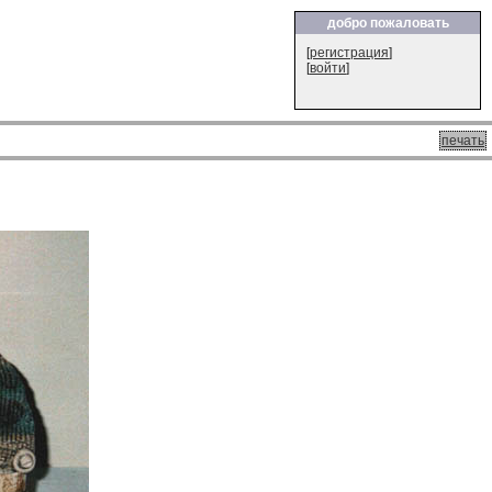
добро пожаловать
[
регистрация
]
[
войти
]
печать