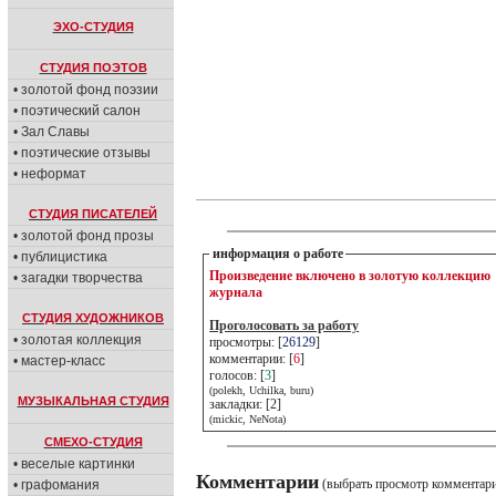
ЭХО-СТУДИЯ
СТУДИЯ ПОЭТОВ
• золотой фонд поэзии
• поэтический салон
• Зал Славы
• поэтические отзывы
• неформат
СТУДИЯ ПИСАТЕЛЕЙ
• золотой фонд прозы
информация о работе
• публицистика
Произведение включено в золотую коллекцию
• загадки творчества
журнала
СТУДИЯ ХУДОЖНИКОВ
Проголосовать за работу
• золотая коллекция
просмотры: [
26129
]
комментарии: [
6
]
• мастер-класс
голосов: [
3
]
(polekh, Uchilka, buru)
МУЗЫКАЛЬНАЯ СТУДИЯ
закладки: [2]
(mickic, NeNota)
СМЕХО-СТУДИЯ
• веселые картинки
Комментарии
(выбрать просмотр комментар
• графомания