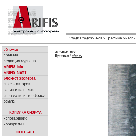
Студия художников
>
Графика/ живопи
обложка
2007-10-01 08:53
правила
Прыжок /
afonov
редакция журнала
ARIFIS-info
ARIFIS-NEXT
блокнот эксперта
список авторов
записки на полях
справка по интерфейсу
ссылки
КОПИЛКА СИЗИФА
• словарифис
• арифизмы
ФОТО-АРТ