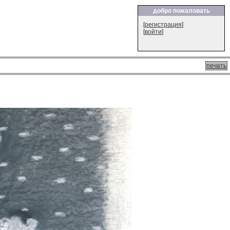
добро пожаловать
[
регистрация
]
[
войти
]
печать