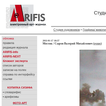
Студ
Студия художников
>
Графика/ живопи
обложка
2011-01-17 10:37
правила
Мостик / Сыров Валерий Михайлович (
syrov
)
редакция журнала
ARIFIS-info
ARIFIS-NEXT
блокнот эксперта
список авторов
записки на полях
справка по интерфейсу
ссылки
КОПИЛКА СИЗИФА
• словарифис
• арифизмы
ФОТО-АРТ