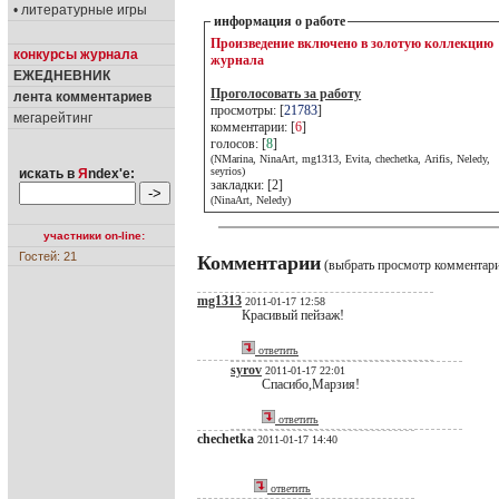
• литературные игры
информация о работе
Произведение включено в золотую коллекцию
конкурсы журнала
журнала
ЕЖЕДНЕВНИК
Проголосовать за работу
лента комментариев
просмотры: [
21783
]
мегарейтинг
комментарии: [
6
]
голосов: [
8
]
(NMarina, NinaArt, mg1313, Evita, chechetka, Arifis, Neledy,
seyrios)
искать в
Я
ndex'е:
закладки: [2]
(NinaArt, Neledy)
участники on-line:
Гостей: 21
Комментарии
(выбрать просмотр комментар
mg1313
2011-01-17 12:58
Красивый пейзаж!
ответить
syrov
2011-01-17 22:01
Спасибо,Марзия!
ответить
chechetka
2011-01-17 14:40
ответить