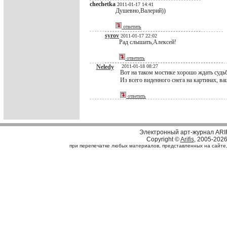
chechetka
2011-01-17 14:41
Душевно,Валерий))
ответить
syrov
2011-01-17 22:02
Рад слышать,Алексей!
ответить
Neledy
2011-01-18 08:27
Вот на таком мостике хорошо ждать судьб
Из всего виденного снега на картинах, в
ответить
Электронный арт-журнал ARI
Copyright ©
Arifis
, 2005-202
при перепечатке любых материалов, представленных на сайте, с